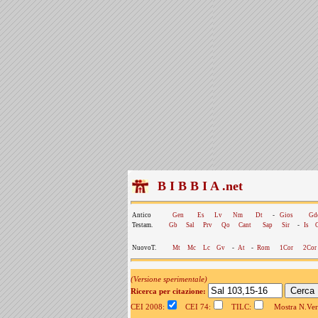
B I B B I A .net
Antico
Gen
Es
Lv
Nm
Dt
-
Gios
Gd
Testam.
Gb
Sal
Prv
Qo
Cant
Sap
Sir
-
Is
NuovoT.
Mt
Mc
Lc
Gv
-
At
-
Rom
1Cor
2Cor
(Versione sperimentale)
Ricerca per citazione:
CEI 2008:
CEI 74:
TILC:
Mostra N.Vers