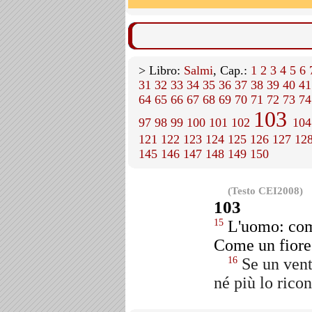
> Libro:
Salmi
, Cap.:
1
2
3
4
5
6
31
32
33
34
35
36
37
38
39
40
41
64
65
66
67
68
69
70
71
72
73
74
103
97
98
99
100
101
102
104
121
122
123
124
125
126
127
12
145
146
147
148
149
150
(Testo CEI2008)
103
L'uomo: come
15
Come un fiore 
Se un vento
16
né più lo rico