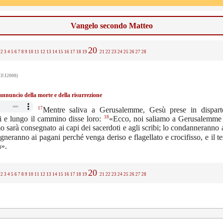
Vangelo secondo Matteo
20
2
3
4
5
6
7
8
9
10
11
12
13
14
15
16
17
18
19
21
22
23
24
25
26
27
28
CEI2008)
annuncio della morte e della risurrezione
17
Mentre saliva a Gerusalemme, Gesù prese in dispart
18
i e lungo il cammino disse loro:
«Ecco, noi saliamo a Gerusalemme e
o sarà consegnato ai capi dei sacerdoti e agli scribi; lo condanneranno
gneranno ai pagani perché venga deriso e flagellato e crocifisso, e il t
à».
20
2
3
4
5
6
7
8
9
10
11
12
13
14
15
16
17
18
19
21
22
23
24
25
26
27
28