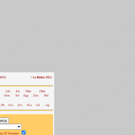
 1974
> La Bibbia TILC
Gdt
Est
1Mac
2Mac
Abac
Sof
Agg
Zacc
Mal
2Pt
1Gv
2Gv
3Gv
Gd
-
Ap
a N.Versetto: