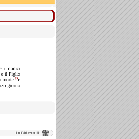
e i dodici
 il Figlio
19
 a morte
e
erzo giorno