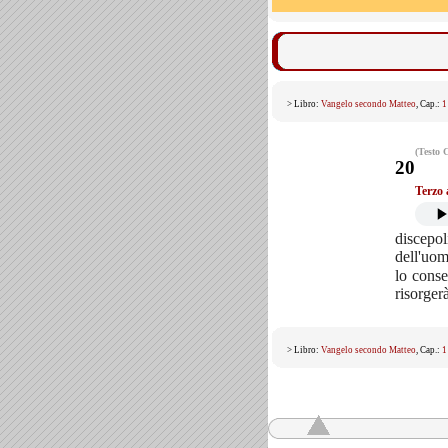
> Libro:
Vangelo secondo Matteo
, Cap.:
1
(Testo 
20
Terzo 
discepol
dell'uom
lo conse
risorger
> Libro:
Vangelo secondo Matteo
, Cap.:
1