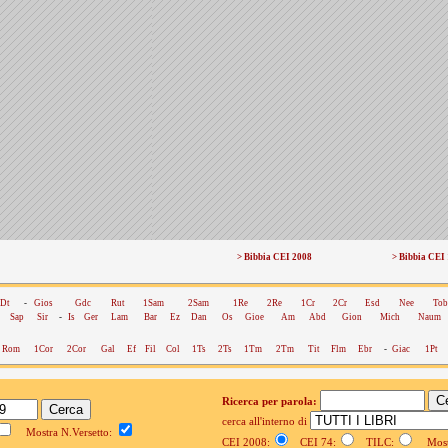
> Bibbia CEI 2008
> Bibbia CEI
Dt
-
Gios
Gdc
Rut
1Sam
2Sam
1Re
2Re
1Cr
2Cr
Esd
Nee
Tob
Sap
Sir
-
Is
Ger
Lam
Bar
Ez
Dan
Os
Gioe
Am
Abd
Gion
Mich
Naum
Rom
1Cor
2Cor
Gal
Ef
Fil
Col
1Ts
2Ts
1Tm
2Tm
Tit
Flm
Ebr
-
Giac
1Pt
Ricerca per parola:
cerca all'interno di
Mostra N.Versetto:
CEI 2008:
CEI 74:
TILC:
Mostr