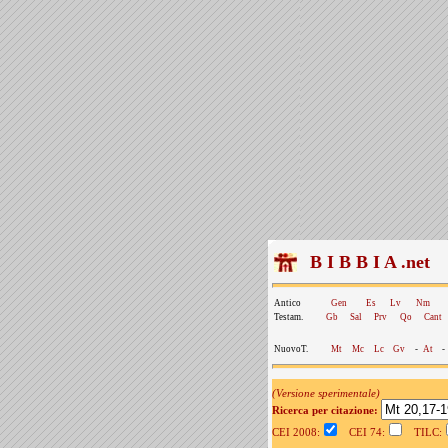
B I B B I A .net
Antico
Gen
Es
Lv
Nm
Testam.
Gb
Sal
Prv
Qo
Cant
NuovoT.
Mt
Mc
Lc
Gv
-
At
-
(Versione sperimentale)
Ricerca per citazione:
CEI 2008:
CEI 74:
TILC: