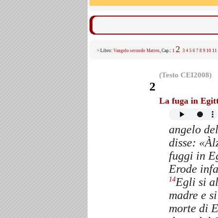
2
> Libro:
Vangelo secondo Matteo
, Cap.:
1
3
4
5
6
7
8
9
10
11
(Testo CEI2008)
2
La fuga in Egit
angelo del
disse: «Àl
fuggi in Eg
Erode infa
Egli si a
14
madre e si
morte di E