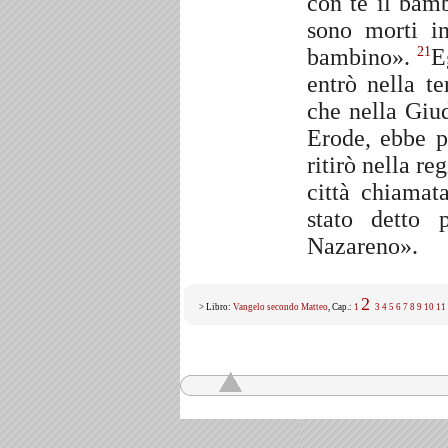
con te il bamb
sono morti in
bambino».
E
21
entrò nella te
che nella Giu
Erode, ebbe p
ritirò nella re
città chiamat
stato detto 
Nazareno».
2
> Libro:
Vangelo secondo Matteo
, Cap.:
1
3
4
5
6
7
8
9
10
11