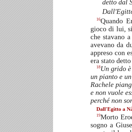
detto dal 
Dall'Egitt
Quando Er
16
gioco di lui, 
che stavano a 
avevano da du
appreso con e
era stato dett
Un grido è
18
un pianto e u
Rachele piange
e non vuole es
perché non so
Dall'Egitto a N
Morto Erod
19
sogno a Gius