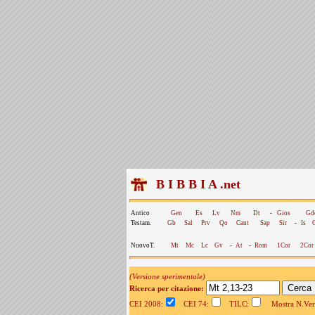
B I B B I A .net
Antico
Gen
Es
Lv
Nm
Dt
-
Gios
Gd
Testam.
Gb
Sal
Prv
Qo
Cant
Sap
Sir
-
Is
NuovoT.
Mt
Mc
Lc
Gv
-
At
-
Rom
1Cor
2Cor
(Versione sperimentale)
Ricerca per citazione:
CEI 2008:
CEI 74:
TILC:
Mostra N.Vers