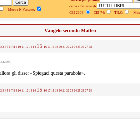
cerca all'interno di
Mostra N.Versetto:
CEI 2008:
CEI 74:
TILC:
Mostr
Vangelo secondo Matteo
15
2
3
4
5
6
7
8
9
10
11
12
13
14
16
17
18
19
20
21
22
23
24
25
26
27
28
CEI2008)
allora gli disse: «Spiegaci questa parabola».
15
2
3
4
5
6
7
8
9
10
11
12
13
14
16
17
18
19
20
21
22
23
24
25
26
27
28