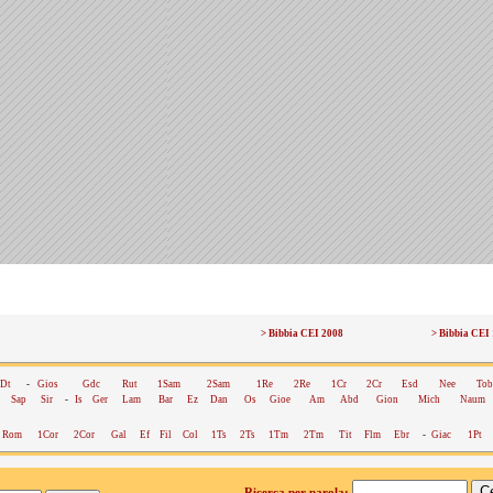
> Bibbia CEI 2008
> Bibbia CEI
Dt
-
Gios
Gdc
Rut
1Sam
2Sam
1Re
2Re
1Cr
2Cr
Esd
Nee
Tob
Sap
Sir
-
Is
Ger
Lam
Bar
Ez
Dan
Os
Gioe
Am
Abd
Gion
Mich
Naum
Rom
1Cor
2Cor
Gal
Ef
Fil
Col
1Ts
2Ts
1Tm
2Tm
Tit
Flm
Ebr
-
Giac
1Pt
Ricerca per parola: