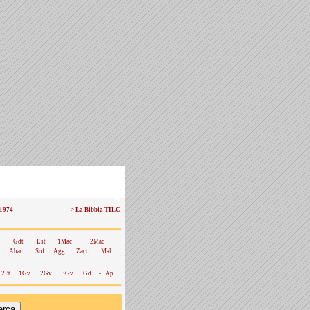
 1974
> La Bibbia TILC
Gdt
Est
1Mac
2Mac
Abac
Sof
Agg
Zacc
Mal
2Pt
1Gv
2Gv
3Gv
Gd
-
Ap