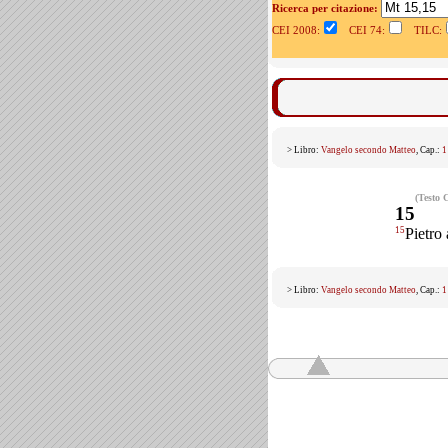
Ricerca per citazione:
CEI 2008:
CEI 74:
TILC:
> Libro:
Vangelo secondo Matteo
, Cap.:
1
(Testo 
15
15
Pietro 
> Libro:
Vangelo secondo Matteo
, Cap.:
1