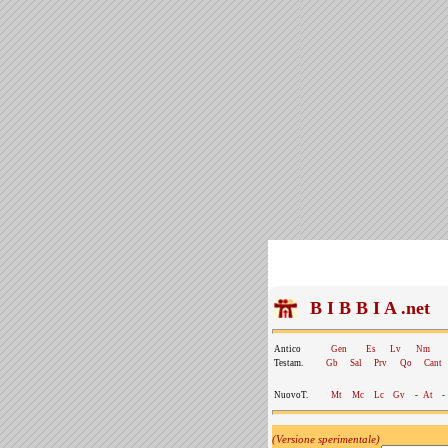
B I B B I A .net
Antico
Gen
Es
Lv
Nm
Testam.
Gb
Sal
Prv
Qo
Cant
NuovoT.
Mt
Mc
Lc
Gv
-
At
-
(Versione sperimentale)