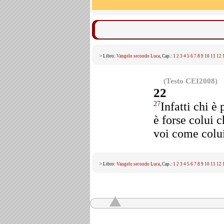
> Libro:
Vangelo secondo Luca
, Cap.:
1
2
3
4
5
6
7
8
9
10
11
12
(Testo CEI2008)
22
Infatti chi è
27
è forse colui 
voi come colui
> Libro:
Vangelo secondo Luca
, Cap.:
1
2
3
4
5
6
7
8
9
10
11
12