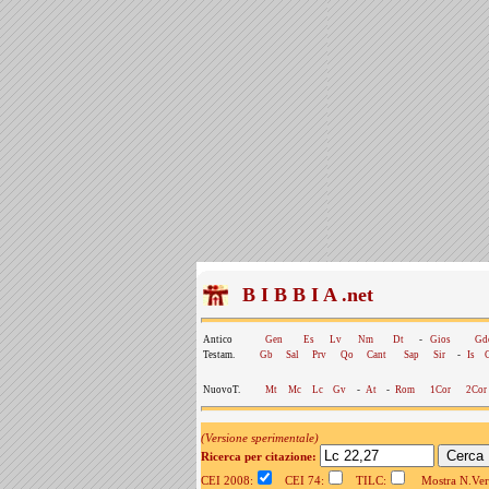
B I B B I A .net
Antico
Gen
Es
Lv
Nm
Dt
-
Gios
Gd
Testam.
Gb
Sal
Prv
Qo
Cant
Sap
Sir
-
Is
NuovoT.
Mt
Mc
Lc
Gv
-
At
-
Rom
1Cor
2Cor
(Versione sperimentale)
Ricerca per citazione:
CEI 2008:
CEI 74:
TILC:
Mostra N.Vers