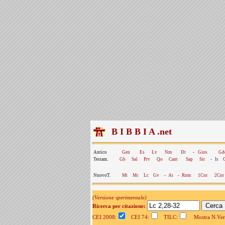
B I B B I A .net
Antico
Gen
Es
Lv
Nm
Dt
-
Gios
Gd
Testam.
Gb
Sal
Prv
Qo
Cant
Sap
Sir
-
Is
NuovoT.
Mt
Mc
Lc
Gv
-
At
-
Rom
1Cor
2Cor
(Versione sperimentale)
Ricerca per citazione:
CEI 2008:
CEI 74:
TILC:
Mostra N.Vers