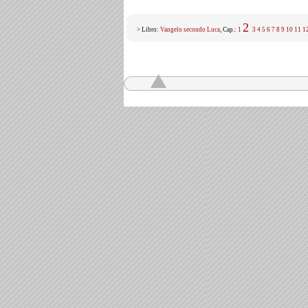
2
> Libro:
Vangelo secondo Luca
, Cap.:
1
3
4
5
6
7
8
9
10
11
1