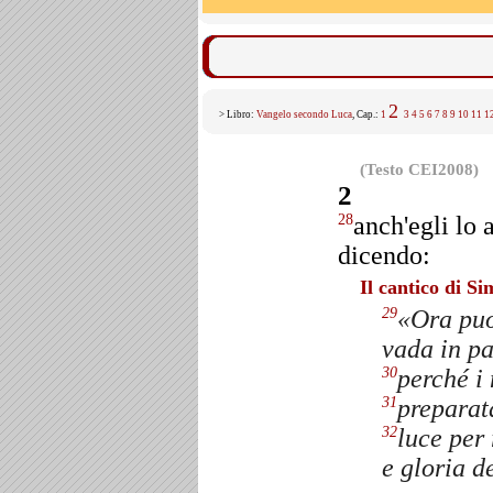
2
> Libro:
Vangelo secondo Luca
, Cap.:
1
3
4
5
6
7
8
9
10
11
1
(Testo CEI2008)
2
anch'egli lo 
28
dicendo:
Il cantico di S
«Ora puoi
29
vada in pa
perché i 
30
preparata
31
luce per 
32
e gloria d