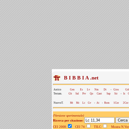
B I B B I A .net
Antico
Gen
Es
Lv
Nm
Dt
-
Gios
Gd
Testam.
Gb
Sal
Prv
Qo
Cant
Sap
Sir
-
Is
NuovoT.
Mt
Mc
Lc
Gv
-
At
-
Rom
1Cor
2Cor
(Versione sperimentale)
Ricerca per citazione:
CEI 2008:
CEI 74:
TILC:
Mostra N.Vers