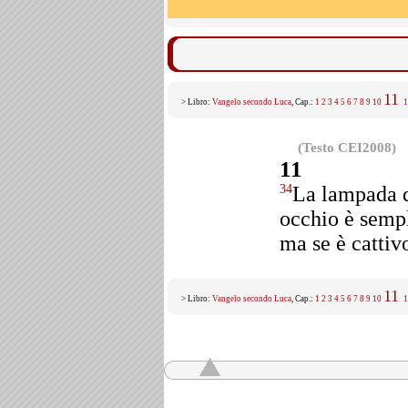
11
> Libro:
Vangelo secondo Luca
, Cap.:
1
2
3
4
5
6
7
8
9
10
1
(Testo CEI2008)
11
La lampada d
34
occhio è sempl
ma se è cattiv
11
> Libro:
Vangelo secondo Luca
, Cap.:
1
2
3
4
5
6
7
8
9
10
1