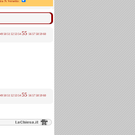
a N.Versetto:
55
49
50
51
52
53
54
56
57
58
59
60
55
49
50
51
52
53
54
56
57
58
59
60