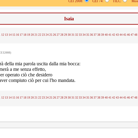
CEI 2008:
CEI 74:
TILC:
Mostr
Isaia
1
12
13
14
15
16
17
18
19
20
21
22
23
24
25
26
27
28
29
30
31
32
33
34
35
36
37
38
39
40
41
42
43
44
45
46
47
48
CEI2008)
rà della mia parola uscita dalla mia bocca:
rnerà a me senza effetto,
er operato ciò che desidero
aver compiuto ciò per cui l'ho mandata.
1
12
13
14
15
16
17
18
19
20
21
22
23
24
25
26
27
28
29
30
31
32
33
34
35
36
37
38
39
40
41
42
43
44
45
46
47
48