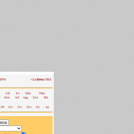
 1974
> La Bibbia TILC
Gdt
Est
1Mac
2Mac
Abac
Sof
Agg
Zacc
Mal
2Pt
1Gv
2Gv
3Gv
Gd
-
Ap