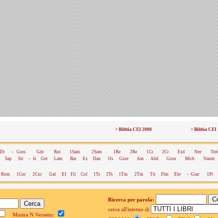
> Bibbia CEI 2008
> Bibbia CEI
Dt
-
Gios
Gdc
Rut
1Sam
2Sam
1Re
2Re
1Cr
2Cr
Esd
Nee
Tob
Sap
Sir
-
Is
Ger
Lam
Bar
Ez
Dan
Os
Gioe
Am
Abd
Gion
Mich
Naum
Rom
1Cor
2Cor
Gal
Ef
Fil
Col
1Ts
2Ts
1Tm
2Tm
Tit
Flm
Ebr
-
Giac
1Pt
Ricerca per parola:
cerca all'interno di
Mostra N.Versetto: