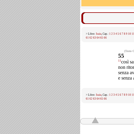
> Libro:
Isaia
, Cap.:
1
2
3
4
5
6
7
8
9
10
1
61
62
63
64
65
66
(Testo 
55
11
così sa
non rito
senza av
e senza 
> Libro:
Isaia
, Cap.:
1
2
3
4
5
6
7
8
9
10
1
61
62
63
64
65
66