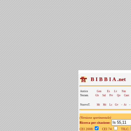
B I B B I A .net
Antico
Gen
Es
Lv
Nm
Testam.
Gb
Sal
Prv
Qo
Cant
NuovoT.
Mt
Mc
Lc
Gv
-
At
-
(Versione sperimentale)
Ricerca per citazione:
CEI 2008:
CEI 74:
TILC: