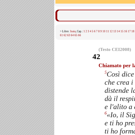
> Libro:
Isaia
, Cap.:
1
2
3
4
5
6
7
8
9
10
11
12
13
14
15
16
17
18
61
62
63
64
65
66
(Testo CEI2008)
42
Chiamato per la
Così dice
5
che crea i 
distende l
dà il resp
e l'alito 
«Io, il Si
6
e ti ho pr
ti ho forma