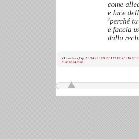
come alle
e luce del
perché tu
7
e faccia u
dalla recl
> Libro:
Isaia
, Cap.:
1
2
3
4
5
6
7
8
9
10
11
12
13
14
15
16
17
18
61
62
63
64
65
66