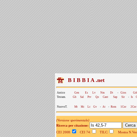
B I B B I A .net
Antico
Gen
Es
Lv
Nm
Dt
-
Gios
Gd
Testam.
Gb
Sal
Prv
Qo
Cant
Sap
Sir
-
Is
NuovoT.
Mt
Mc
Lc
Gv
-
At
-
Rom
1Cor
2Cor
(Versione sperimentale)
Ricerca per citazione:
CEI 2008:
CEI 74:
TILC:
Mostra N.Vers