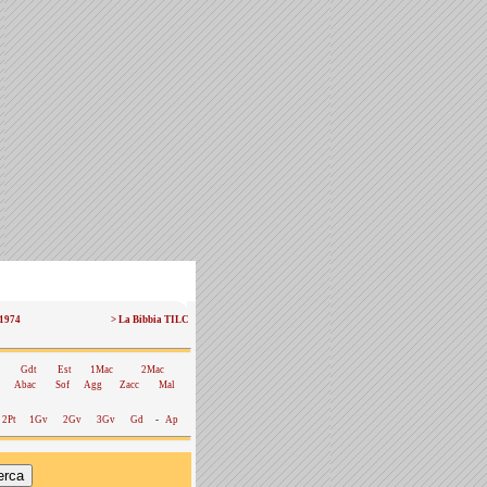
 1974
> La Bibbia TILC
Gdt
Est
1Mac
2Mac
Abac
Sof
Agg
Zacc
Mal
2Pt
1Gv
2Gv
3Gv
Gd
-
Ap