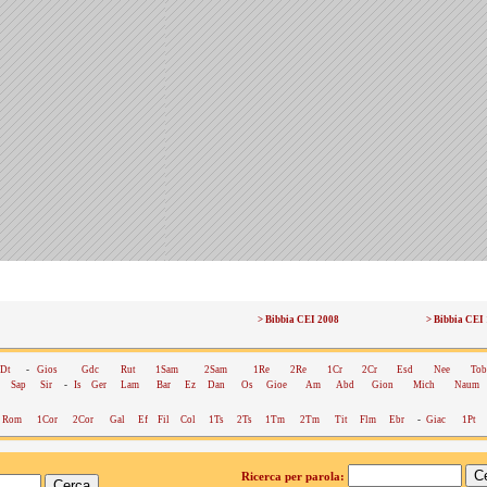
> Bibbia CEI 2008
> Bibbia CEI
Dt
-
Gios
Gdc
Rut
1Sam
2Sam
1Re
2Re
1Cr
2Cr
Esd
Nee
Tob
Sap
Sir
-
Is
Ger
Lam
Bar
Ez
Dan
Os
Gioe
Am
Abd
Gion
Mich
Naum
Rom
1Cor
2Cor
Gal
Ef
Fil
Col
1Ts
2Ts
1Tm
2Tm
Tit
Flm
Ebr
-
Giac
1Pt
Ricerca per parola: