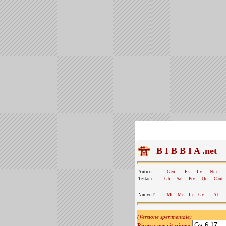
B I B B I A .net
Antico
Gen
Es
Lv
Nm
Testam.
Gb
Sal
Prv
Qo
Cant
NuovoT.
Mt
Mc
Lc
Gv
-
At
-
(Versione sperimentale)
Ricerca per citazione: