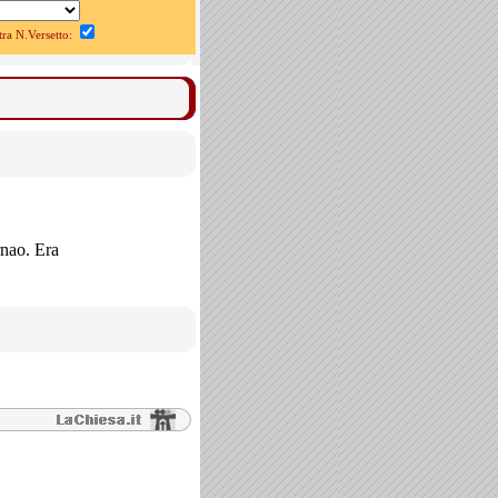
a N.Versetto:
rnao. Era