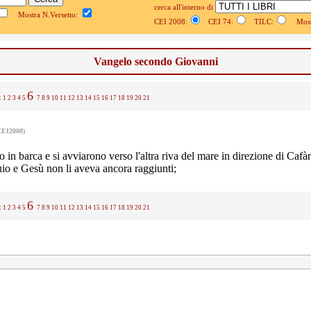
cerca all'interno di
Mostra N.Versetto:
CEI 2008:
CEI 74:
TILC:
Mostr
Vangelo secondo Giovanni
6
.:
1
2
3
4
5
7
8
9
10
11
12
13
14
15
16
17
18
19
20
21
CEI2008)
o in barca e si avviarono verso l'altra riva del mare in direzione di Cafà
io e Gesù non li aveva ancora raggiunti;
6
.:
1
2
3
4
5
7
8
9
10
11
12
13
14
15
16
17
18
19
20
21