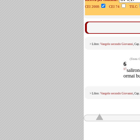
CEI 2008:
CEI 74:
TILC:
> Libro:
Vangelo secondo Giovanni
, Cap
(Testo 
6
17
saliron
ormai bu
> Libro:
Vangelo secondo Giovanni
, Cap