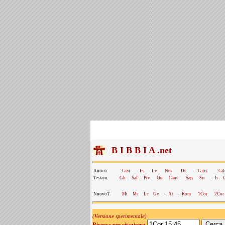
B I B B I A .net
Antico
Gen
Es
Lv
Nm
Dt
-
Gios
Gd
Testam.
Gb
Sal
Prv
Qo
Cant
Sap
Sir
-
Is
NuovoT.
Mt
Mc
Lc
Gv
-
At
-
Rom
1Cor
2Cor
(Versione sperimentale)
Ricerca per citazione: