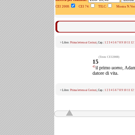
CEI 2008:
CEI 74:
TILC:
Mostra N.Vers
> Libro:
Prima lettera ai Corinzi
, Cap.:
1
2
3
4
5
6
7
8
9
10
11
12
(Testo CEI2008)
15
45
il primo
uomo,
Ada
datore di vita.
> Libro:
Prima lettera ai Corinzi
, Cap.:
1
2
3
4
5
6
7
8
9
10
11
12