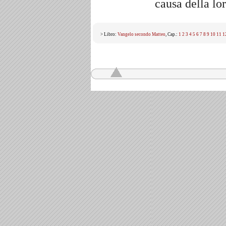
causa della lo
> Libro:
Vangelo secondo Matteo
, Cap.:
1
2
3
4
5
6
7
8
9
10
11
1