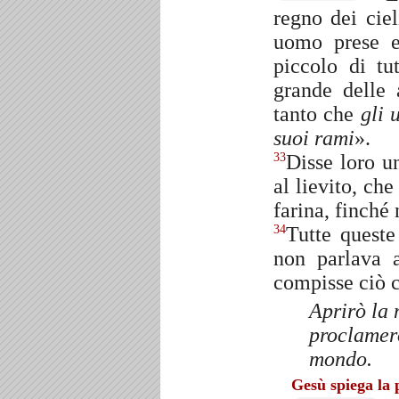
regno dei cie
uomo prese 
piccolo di tu
grande delle 
tanto che
gli 
suoi rami
».
Disse loro un
33
al lievito, ch
farina, finché 
Tutte queste
34
non parlava 
compisse ciò c
Aprirò la
proclamer
mondo.
Gesù spiega la 