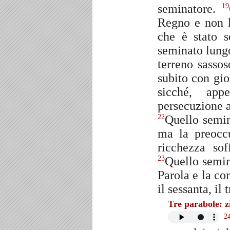
seminatore.
19
Regno e non l
che è stato 
seminato lungo
terreno sassos
subito con gio
sicché, ap
persecuzione a
Quello semina
22
ma la preocc
ricchezza so
Quello semin
23
Parola e la co
il sessanta, il
Tre parabole: zi
2