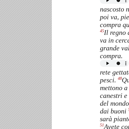
nascosto n
poi va, pie
compra qu
Il regno 
45
va in cerc
grande val
compra.
rete getta
pesci.
Qu
48
mettono a 
canestri e
del mondo.
dai buoni
sarà piant
Avete co
51