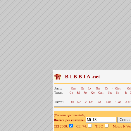
B I B B I A .net
Antico
Gen
Es
Lv
Nm
Dt
-
Gios
Gd
Testam.
Gb
Sal
Prv
Qo
Cant
Sap
Sir
-
Is
NuovoT.
Mt
Mc
Lc
Gv
-
At
-
Rom
1Cor
2Cor
(Versione sperimentale)
Ricerca per citazione:
CEI 2008:
CEI 74:
TILC:
Mostra N.Vers