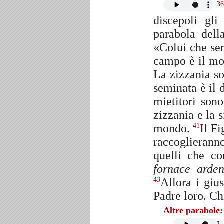
36
discepoli gli
parabola del
«Colui che se
campo è il mo
La zizzania so
seminata è il 
mietitori sono
zizzania e la s
mondo.
Il Fi
41
raccoglierann
quelli che c
fornace arden
Allora i giu
43
Padre loro. Chi
Altre parabole: 