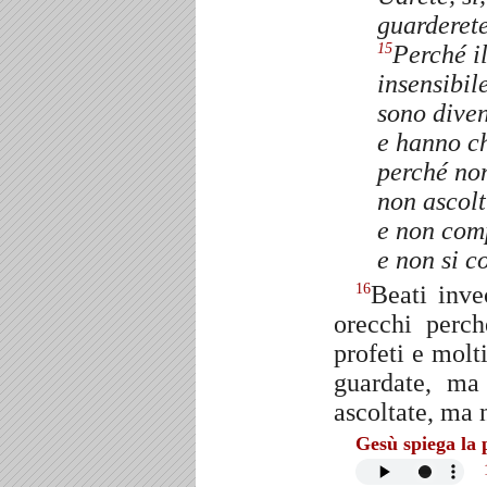
guarderete
Perché i
15
insensibile
sono diven
e hanno ch
perché non
non ascolt
e non com
e non si c
Beati inve
16
orecchi perc
profeti e molt
guardate, ma
ascoltate, ma 
Gesù spiega la 