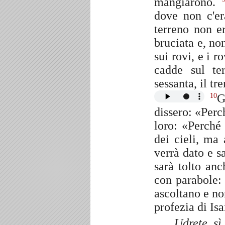
mangiarono.
dove non c'er
terreno non e
bruciata e, no
sui rovi, e i 
cadde sul te
sessanta, il tr
G
10
dissero: «Perc
loro: «Perché
dei cieli, ma
verrà dato e s
sarà tolto an
con parabole:
ascoltano e n
profezia di Isa
Udrete, sì