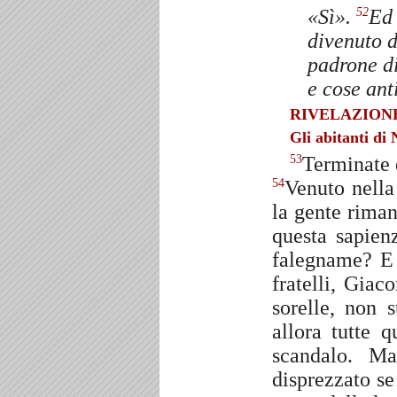
«Sì».
Ed 
52
divenuto d
padrone di
e cose ant
RIVELAZIONE
Gli abitanti di
Terminate 
53
Venuto nella
54
la gente rima
questa sapien
falegname? E 
fratelli, Gia
sorelle, non 
allora tutte 
scandalo. M
disprezzato se