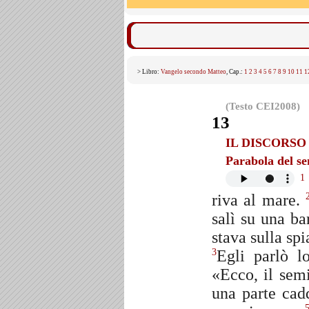
> Libro:
Vangelo secondo Matteo
, Cap.:
1
2
3
4
5
6
7
8
9
10
11
1
(Testo CEI2008)
13
IL DISCORS
Parabola del s
1
riva al mare.
salì su una ba
stava sulla spi
Egli parlò l
3
«Ecco, il sem
una parte cadd