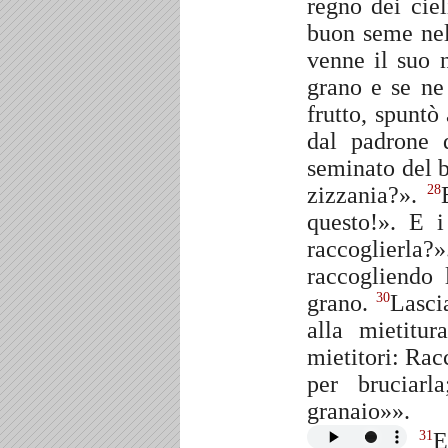
regno dei cie
buon seme ne
venne il suo 
grano e se n
frutto, spuntò
dal padrone 
seminato del 
zizzania?».
28
questo!». E 
raccoglierla?
raccogliendo 
grano.
Lascia
30
alla mietitu
mietitori: Rac
per bruciarl
granaio»».
E
31