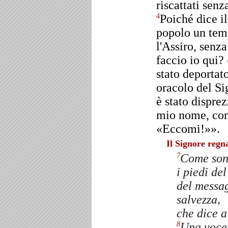
riscattati senz
Poiché dice il
4
popolo un temp
l'Assiro, senz
faccio io qui? 
stato deportat
oracolo del Si
è stato dispre
mio nome, com
«Eccomi!»».
Il Signore regn
Come sono
7
i piedi de
del messag
salvezza,
che dice a
Una voce!
8