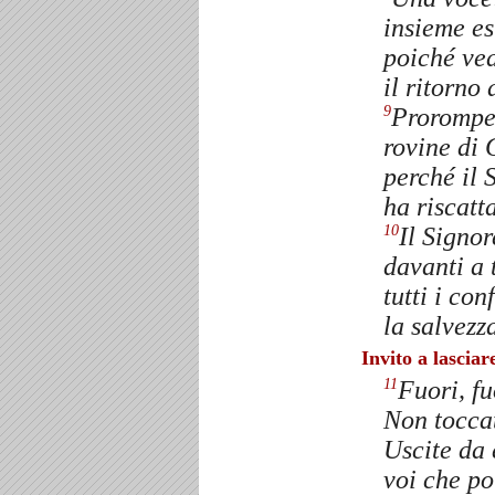
insieme es
poiché ve
il ritorno
Prorompet
9
rovine di
perché il 
ha riscat
Il Signor
10
davanti a 
tutti i co
la salvezz
Invito a lasciar
Fuori, fu
11
Non toccat
Uscite da 
voi che po