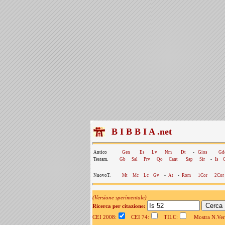
B I B B I A .net
Antico
Gen
Es
Lv
Nm
Dt
-
Gios
Gd
Testam.
Gb
Sal
Prv
Qo
Cant
Sap
Sir
-
Is
NuovoT.
Mt
Mc
Lc
Gv
-
At
-
Rom
1Cor
2Cor
(Versione sperimentale)
Ricerca per citazione:
CEI 2008:
CEI 74:
TILC:
Mostra N.Vers