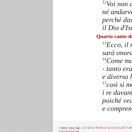
Voi non d
12
né andarv
perché dav
il Dio d'I
Quarto canto d
Ecco, il
13
sarà onora
Come molt
14
- tanto er
e diversa 
così si m
15
i re davan
poiché ved
e compren
> Libro:
Isaia
, Cap.:
1
2
3
4
5
6
7
8
9
10
11
12
13
14
15
16
17
18
61
62
63
64
65
66