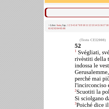
> Libro:
Isaia
, Cap.:
1
2
3
4
5
6
7
8
9
10
11
12
13
14
15
16
17
18
61
62
63
64
65
66
(Testo CEI2008)
52
Svégliati, své
1
rivèstiti della
indossa le vest
Gerusalemme, 
perché mai più
l'incirconciso 
Scuotiti la p
2
Si sciolgano da
Poiché dice il
3