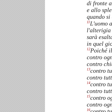
di fronte a
e allo spl
quando si 
L'uomo a
11
l'alterigi
sarà esalta
in quel gi
Poiché il
12
contro ogn
contro chi
contro tu
13
contro tut
contro tu
14
contro tutt
contro og
15
contro ogn
contro tu
16