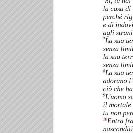
Sì, tu hai
la casa di
perché rig
e di indov
agli stran
La sua te
7
senza limi
la sua terr
senza limi
La sua ter
8
adorano l'
ciò che ha
L'uomo sa
9
il mortale
tu non per
Entra fra
10
nasconditi