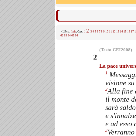
2
> Libro:
Isaia
, Cap.:
1
3
4
5
6
7
8
9
10
11
12
13
14
15
16
17
1
62
63
64
65
66
(Testo CEI2008)
2
La pace universa
Messaggio
1
visione s
Alla fine 
2
il monte d
sarà saldo
e s'innalze
e ad esso a
Verranno 
3