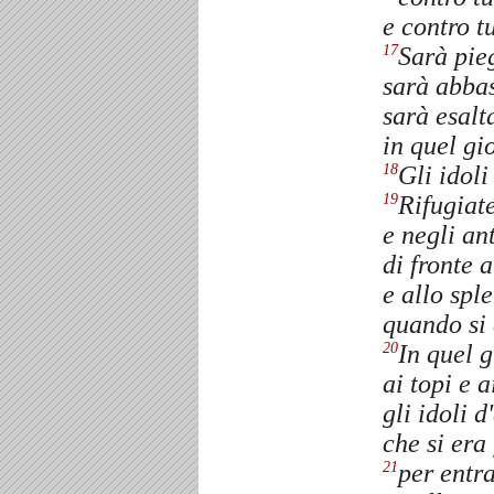
e contro t
Sarà pie
17
sarà abbas
sarà esalta
in quel gi
Gli idoli
18
Rifugiat
19
e negli ant
di fronte a
e allo spl
quando si 
In quel 
20
ai topi e a
gli idoli d
che si era 
per entra
21