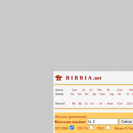
B I B B I A .net
Antico
Gen
Es
Lv
Nm
Dt
-
Gios
Gd
Testam.
Gb
Sal
Prv
Qo
Cant
Sap
Sir
-
Is
NuovoT.
Mt
Mc
Lc
Gv
-
At
-
Rom
1Cor
2Cor
(Versione sperimentale)
Ricerca per citazione:
CEI 2008:
CEI 74:
TILC:
Mostra N.Vers