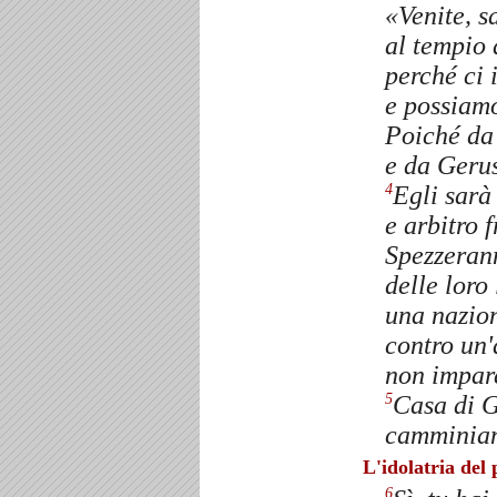
«Venite, s
al tempio 
perché ci 
e possiamo
Poiché da 
e da Geru
Egli sarà 
4
e arbitro 
Spezzerann
delle loro
una nazion
contro un'
non impare
Casa di G
5
camminiam
L'idolatria del
6