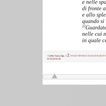
e nelle sp
di fronte a
e allo spl
quando si 
Guardate
22
nelle cui 
in quale c
2
> Libro:
Isaia
, Cap.:
1
3
4
5
6
7
8
9
10
11
12
13
14
15
16
17
1
62
63
64
65
66