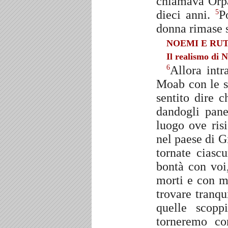
chiamava Orpa
dieci anni.
P
5
donna rimase s
NOEMI E RU
Il realismo di 
Allora int
6
Moab con le s
sentito dire c
dandogli pan
luogo ove ris
nel paese di 
tornate ciasc
bontà con voi
morti e con 
trovare tranqu
quelle scop
torneremo c