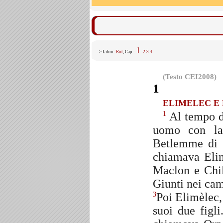
1
> Libro:
Rut
, Cap.:
2
3
4
(Testo CEI2008)
1
ELIMELEC E 
Al tempo de
1
uomo con la
Betlemme di 
chiamava Elim
Maclon e Chil
Giunti nei cam
Poi Elimèlec,
3
suoi due figl