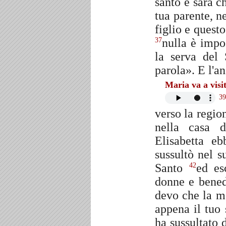
santo e sarà c
tua parente, n
figlio e questo
nulla è impo
37
la serva del
parola». E l'an
Maria va a visi
39
verso la regio
nella casa d
Elisabetta e
sussultò nel 
Santo
ed es
42
donne e bened
devo che la m
appena il tuo 
ha sussultato 