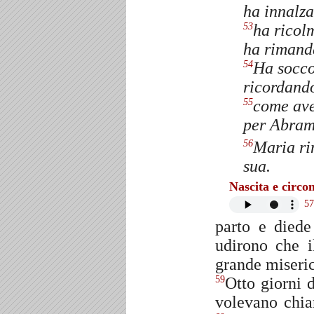
ha innalza
ha ricolm
53
ha rimanda
Ha socco
54
ricordando
come ave
55
per Abram
Maria rim
56
sua.
Nascita e circon
57
parto e diede
udirono che i
grande miseric
Otto giorni 
59
volevano chia