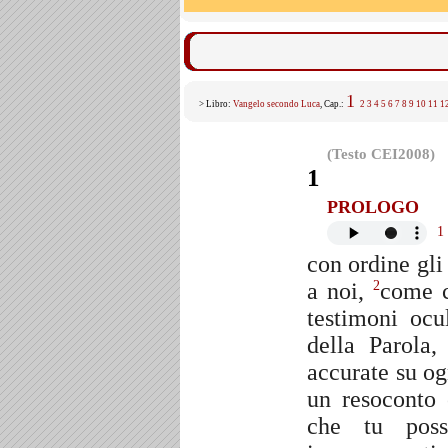
1
> Libro:
Vangelo secondo Luca
, Cap.:
2
3
4
5
6
7
8
9
10
11
1
(Testo CEI2008)
1
PROLOGO
1
con ordine gl
a noi,
come c
2
testimoni ocu
della Parola
accurate su ogn
un resoconto 
che tu poss