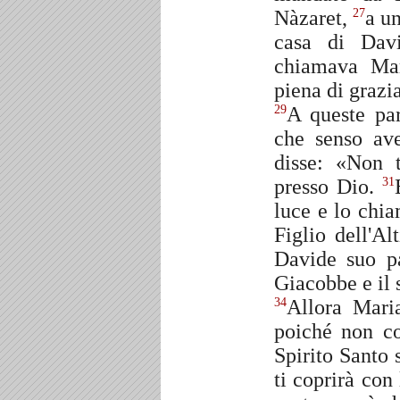
Nàzaret,
a u
27
casa di Dav
chiamava Ma
piena di grazia
A queste pa
29
che senso av
disse: «Non 
presso Dio.
31
luce e lo chi
Figlio dell'Al
Davide suo 
Giacobbe e il 
Allora Mari
34
poiché non c
Spirito Santo 
ti coprirà con