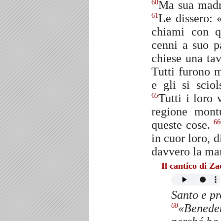
Ma sua madr
60
Le dissero: 
61
chiami con 
cenni a suo 
chiese una tav
Tutti furono m
e gli si scio
Tutti i loro 
65
regione mont
queste cose.
66
in cuor loro,
davvero la man
Il cantico di Za
Santo e pr
«Benedett
68