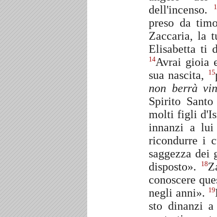
dell'incenso.
preso da tim
Zaccaria, la 
Elisabetta ti 
Avrai gioia 
14
sua nascita,
15
non berrà vi
Spirito Sant
molti figli d'
innanzi a lui
ricondurre i c
saggezza dei 
disposto».
Z
18
conoscere que
negli anni».
19
sto dinanzi a