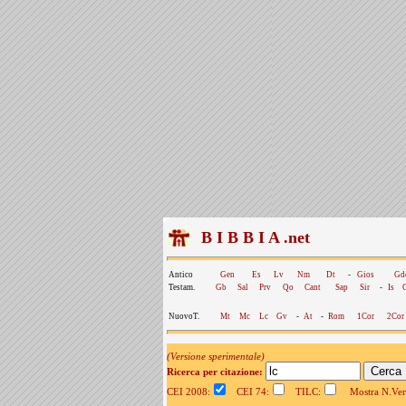
B I B B I A .net
Antico
Gen
Es
Lv
Nm
Dt
-
Gios
Gd
Testam.
Gb
Sal
Prv
Qo
Cant
Sap
Sir
-
Is
NuovoT.
Mt
Mc
Lc
Gv
-
At
-
Rom
1Cor
2Cor
(Versione sperimentale)
Ricerca per citazione:
CEI 2008:
CEI 74:
TILC:
Mostra N.Vers