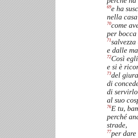
perché ha 
e ha susc
69
nella casa
come ave
70
per bocca 
salvezza 
71
e dalle ma
Così egli
72
e si è ric
del giur
73
di conced
di servirl
al suo cosp
E tu, ba
76
perché and
strade,
per dare
77