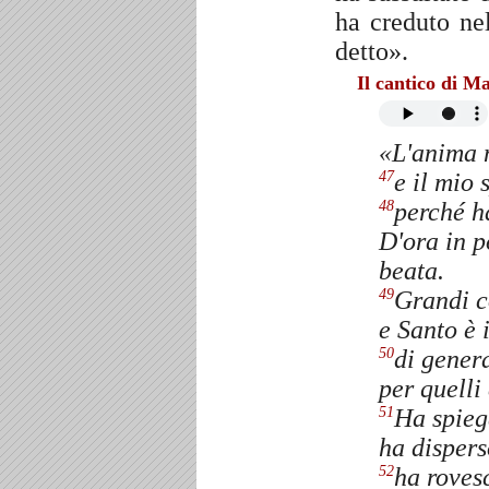
ha creduto ne
detto».
Il cantico di M
«L'anima 
e il mio 
47
perché h
48
D'ora in p
beata.
Grandi c
49
e Santo è 
di gener
50
per quelli
Ha spieg
51
ha dispers
ha rovesc
52