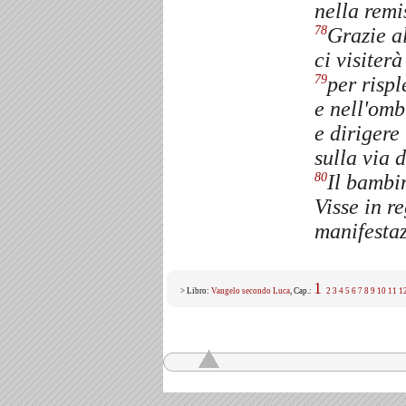
nella remi
Grazie al
78
ci visiterà
per rispl
79
e nell'omb
e dirigere 
sulla via 
Il bambin
80
Visse in r
manifestaz
1
> Libro:
Vangelo secondo Luca
, Cap.:
2
3
4
5
6
7
8
9
10
11
1