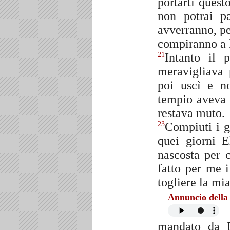
portarti quest
non potrai p
avverranno, pe
compiranno a 
Intanto il 
21
meravigliava 
poi uscì e n
tempio aveva 
restava muto.
Compiuti i g
23
quei giorni E
nascosta per 
fatto per me i
togliere la mi
Annuncio della 
mandato da D