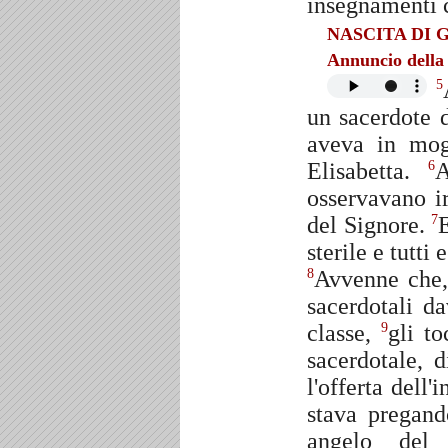
insegnamenti c
NASCITA DI G
Annuncio della 
5
un sacerdote 
aveva in mog
Elisabetta.
A
6
osservavano ir
del Signore.
E
7
sterile e tutti
Avvenne che,
8
sacerdotali da
classe,
gli to
9
sacerdotale, 
l'offerta dell'
stava pregand
angelo del S