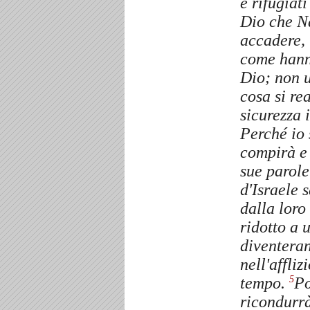
e rifùgiat
Dio che N
accadere, t
come hanno
Dio; non u
cosa si re
sicurezza 
Perché io 
compirà e 
sue parole.
d'Israele 
dalla loro
ridotto a
diventeran
nell'affliz
tempo.
Po
5
ricondurrà