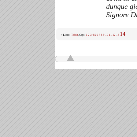
dunque gio
Signore Di
14
> Libro:
Tobia
, Cap.:
1
2
3
4
5
6
7
8
9
10
11
12
13