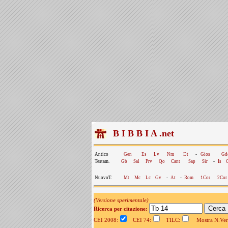
B I B B I A .net
Antico
Gen
Es
Lv
Nm
Dt
-
Gios
Gd
Testam.
Gb
Sal
Prv
Qo
Cant
Sap
Sir
-
Is
NuovoT.
Mt
Mc
Lc
Gv
-
At
-
Rom
1Cor
2Cor
(Versione sperimentale)
Ricerca per citazione:
CEI 2008:
CEI 74:
TILC:
Mostra N.Vers