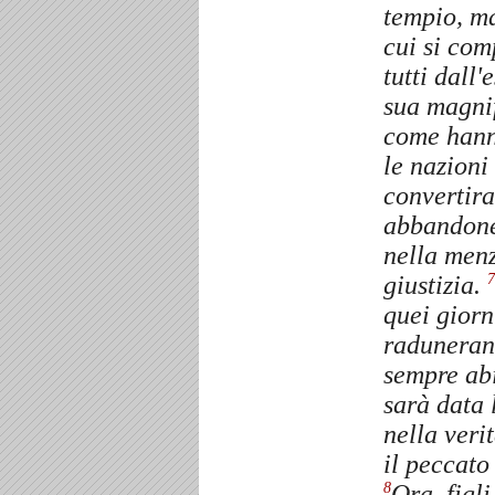
tempio, ma
cui si com
tutti dall
sua magnif
come hanno
le nazioni 
convertira
abbandoner
nella menz
giustizia.
7
quei giorn
raduneran
sempre abi
sarà data 
nella veri
il peccato 
Ora, figl
8