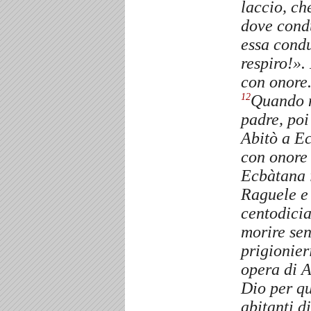
laccio, ch
dove condu
essa cond
respiro!». 
con onore
Quando m
12
padre, poi
Abitò a E
con onore 
Ecbàtana i
Raguele e 
centodicia
morire sen
prigionier
opera di A
Dio per qu
abitanti d