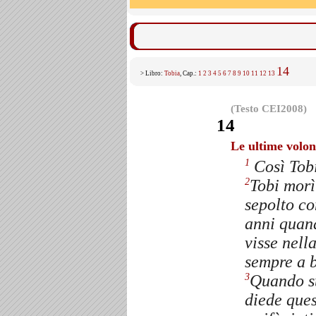
14
> Libro:
Tobia
, Cap.:
1
2
3
4
5
6
7
8
9
10
11
12
13
(Testo CEI2008)
14
Le ultime volon
Così Tobi
1
Tobi morì
2
sepolto co
anni quan
visse nell
sempre a b
Quando st
3
diede ques