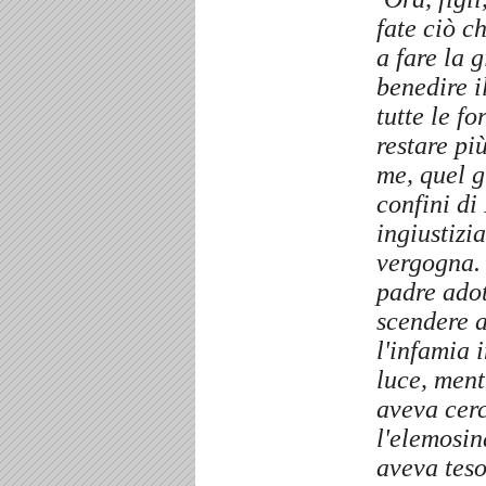
fate ciò c
a fare la g
benedire i
tutte le fo
restare pi
me, quel g
confini di
ingiustizi
vergogna
padre adot
scendere a
l'infamia 
luce, ment
aveva cerc
l'elemosin
aveva tes