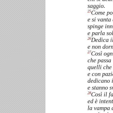
saggio.
Come pot
25
e si vanta
spinge inn
e parla sol
Dedica il
26
e non dorm
Così ogni
27
che passa 
quelli che
e con pazi
dedicano i
e stanno s
Così il f
28
ed è inten
la vampa d