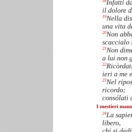
Infatti d
18
il dolore 
Nella dis
19
una vita d
Non abba
20
scaccialo 
Non dime
21
a lui non 
Ricòrdati
22
ieri a me e
Nel ripos
23
ricordo;
consólati d
I mestieri manu
La sapie
24
libero,
chi si ded