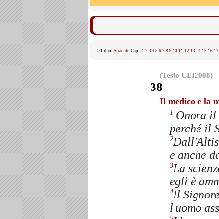
> Libro:
Siracide
, Cap.:
1
2
3
4
5
6
7
8
9
10
11
12
13
14
15
16
17
(Testo CEI2008)
38
Il medico e la 
Onora il 
1
perché il 
Dall'Altis
2
e anche da
La scienz
3
egli è amm
Il Signor
4
l'uomo ass
5