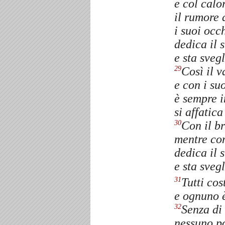
e col calo
il rumore 
i suoi occ
dedica il s
e sta svegl
Così il v
29
e con i suo
è sempre i
si affatic
Con il b
30
mentre con
dedica il 
e sta sveg
Tutti co
31
e ognuno è
Senza di 
32
nessuno po