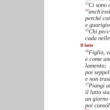
Ci sono c
13
anch'essi
14
perché con
e guarigio
Chi pecc
15
cada nell
Il lutto
Figlio, v
16
e come uno
lamento;
poi seppel
e non tras
Piangi a
17
il lutto s
un giorno 
poi consól