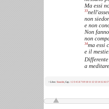
Ma essi no
nell'ass
33
non siedon
e non cono
Non fanno b
non compai
ma essi 
34
e il mesti
Differente 
a meditare
> Libro:
Siracide
, Cap.:
1
2
3
4
5
6
7
8
9
10
11
12
13
14
15
16
17