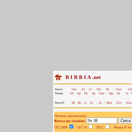
B I B B I A .net
Antico
Gen
Es
Lv
Nm
Dt
-
Gios
Gd
Testam.
Gb
Sal
Prv
Qo
Cant
Sap
Sir
-
Is
NuovoT.
Mt
Mc
Lc
Gv
-
At
-
Rom
1Cor
2Cor
(Versione sperimentale)
Ricerca per citazione:
CEI 2008:
CEI 74:
TILC:
Mostra N.Vers