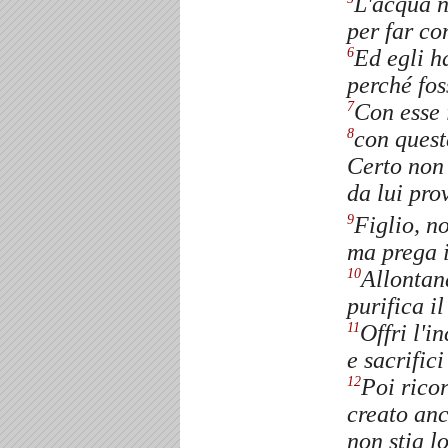
L'acqua n
per far co
Ed egli h
6
perché fos
Con esse 
7
con quest
8
Certo non
da lui pro
Figlio, no
9
ma prega i
Allontana
10
purifica i
Offri l'i
11
e sacrific
Poi ricor
12
creato anc
non stia l