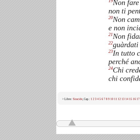
Non fare
19
non ti pent
Non camm
20
e non inci
Non fidar
21
guàrdati 
22
In tutto 
23
perché an
Chi cred
24
chi confid
> Libro:
Siracide
, Cap.:
1
2
3
4
5
6
7
8
9
10
11
12
13
14
15
16
17