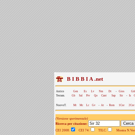
B I B B I A .net
Antico
Gen
Es
Lv
Nm
Dt
-
Gios
Gd
Testam.
Gb
Sal
Prv
Qo
Cant
Sap
Sir
-
Is
NuovoT.
Mt
Mc
Lc
Gv
-
At
-
Rom
1Cor
2Cor
(Versione sperimentale)
Ricerca per citazione:
CEI 2008:
CEI 74:
TILC:
Mostra N.Vers