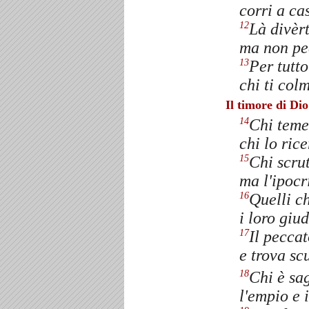
corri a ca
Là divèrt
12
ma non pe
Per tutto
13
chi ti col
Il timore di Dio
Chi teme 
14
chi lo ric
Chi scru
15
ma l'ipocr
Quelli c
16
i loro giu
Il peccat
17
e trova sc
Chi è sag
18
l'empio e 