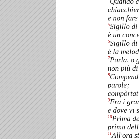
Quando c'
chiacchier
e non fare
Sigillo d
5
è un conce
Sigillo d
6
è la melod
Parla, o g
7
non più di
Compendia
8
parole;
compòrtat
Fra i gra
9
e dove vi 
Prima de
10
prima dell
All'ora s
11