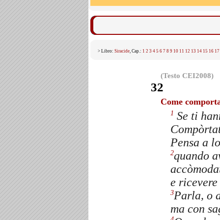
> Libro:
Siracide
, Cap.:
1
2
3
4
5
6
7
8
9
10
11
12
13
14
15
16
17
(Testo CEI2008)
32
Come comportar
Se ti han
1
Compòrtati
Pensa a lo
quando av
2
accòmodati
e ricevere
Parla, o a
3
ma con sag
4