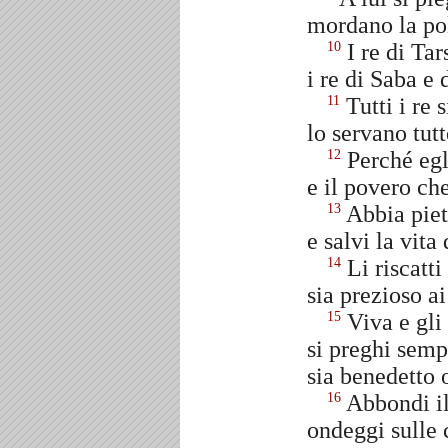
mordano la pol
I re di Tars
10
i re di Saba e 
Tutti i re s
11
lo servano tutt
Perché egl
12
e il povero ch
Abbia piet
13
e salvi la vita
Li riscatti
14
sia prezioso ai
Viva e gli 
15
si preghi sempr
sia benedetto 
Abbondi il
16
ondeggi sulle 