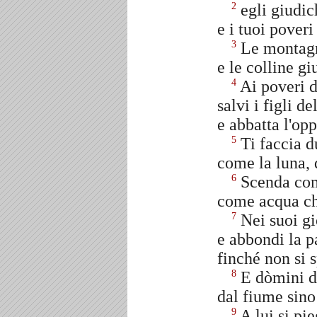
egli giudic
2
e i tuoi poveri
Le montagn
3
e le colline gi
Ai poveri d
4
salvi i figli d
e abbatta l'opp
Ti faccia du
5
come la luna, 
Scenda come
6
come acqua che
Nei suoi gio
7
e abbondi la p
finché non si 
E dòmini d
8
dal fiume sino 
A lui si pie
9