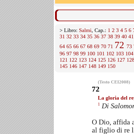
> Libro:
Salmi
, Cap.:
1
2
3
4
5
6
31
32
33
34
35
36
37
38
39
40
41
72
64
65
66
67
68
69
70
71
73
96
97
98
99
100
101
102
103
104
121
122
123
124
125
126
127
12
145
146
147
148
149
150
(Testo CEI2008)
72
La gloria del r
Di Salomo
1
O Dio, affida al
al figlio di re 