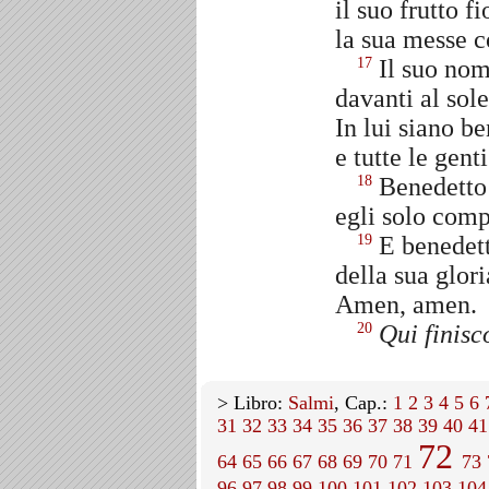
il suo frutto f
la sua messe c
Il suo nom
17
davanti al sol
In lui siano be
e tutte le gent
Benedetto i
18
egli solo comp
E benedett
19
della sua glori
Amen, amen.
Qui finisc
20
> Libro:
Salmi
, Cap.:
1
2
3
4
5
6
31
32
33
34
35
36
37
38
39
40
41
72
64
65
66
67
68
69
70
71
73
96
97
98
99
100
101
102
103
104