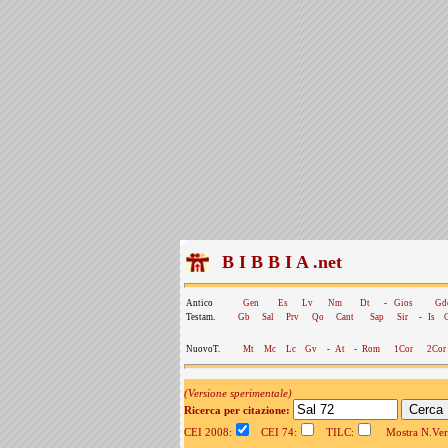
B I B B I A .net
Antico
Gen
Es
Lv
Nm
Dt
-
Gios
Gd
Testam.
Gb
Sal
Prv
Qo
Cant
Sap
Sir
-
Is
NuovoT.
Mt
Mc
Lc
Gv
-
At
-
Rom
1Cor
2Cor
(Versione sperimentale)
Ricerca per citazione:
CEI 2008:
CEI 74:
TILC:
Mostra N.Vers