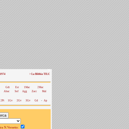
 1974
> La Bibbia TILC
Gdt
Est
1Mac
2Mac
Abac
Sof
Agg
Zacc
Mal
2Pt
1Gv
2Gv
3Gv
Gd
-
Ap
a N.Versetto: