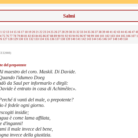
Salmi
11
12
13
14
15
16
17
18
19
20
21
22
23
24
25
26
27
28
29
30
31
32
33
34
35
36
37
38
39
40
41
42
43
44
45
46
47
4
4
75
76
77
78
79
80
81
82
83
84
85
86
87
88
89
90
91
92
93
94
95
96
97
98
99
100
101
102
103
104
105
106
107
1
26
127
128
129
130
131
132
133
134
135
136
137
138
139
140
141
142
143
144
145
146
147
148
149
150
CEI2008)
te del prepotente
Al maestro del coro. Maskil. Di Davide.
uando l'idumeo Doeg
dò da Saul per informarlo e dirgli:
Davide è entrato in casa di Achimèlec».
erché ti vanti del male, o prepotente?
o è fedele ogni giorno.
scogiti insidie;
ingua è come lama affilata,
ce d'inganni!
mi il male invece del bene,
gna invece della giustizia.