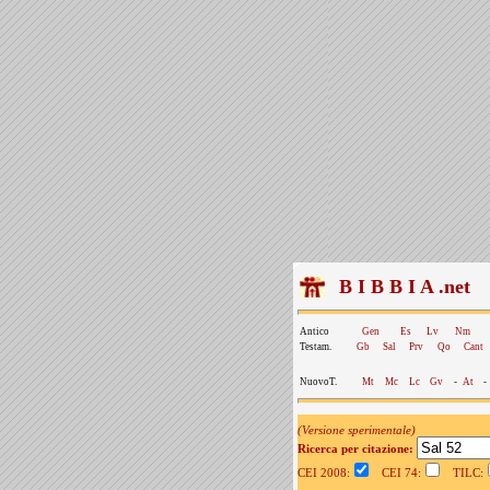
B I B B I A .net
Antico
Gen
Es
Lv
Nm
Testam.
Gb
Sal
Prv
Qo
Cant
NuovoT.
Mt
Mc
Lc
Gv
-
At
-
(Versione sperimentale)
Ricerca per citazione:
CEI 2008:
CEI 74:
TILC: