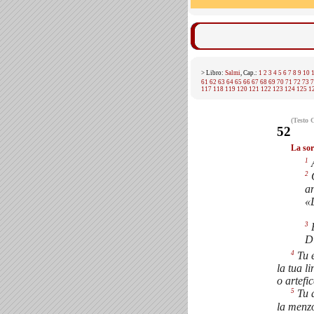
> Libro:
Salmi
, Cap.:
1
2
3
4
5
6
7
8
9
10
61
62
63
64
65
66
67
68
69
70
71
72
73
7
117
118
119
120
121
122
123
124
125
1
(Testo 
52
La sor
1
2
Q
an
«
3
P
Di
4
Tu e
la tua l
o artefi
5
Tu a
la menzo