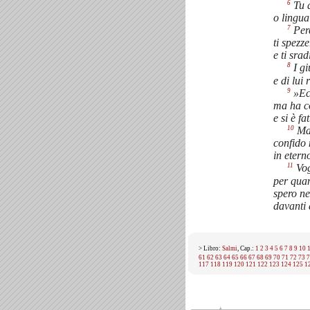
6
Tu a
o lingua
7
Perc
ti spezz
e ti srad
8
I gi
e di lui
9
»Ecc
ma ha co
e si è fa
10
Ma 
confido 
in etern
11
Vog
per quan
spero ne
davanti a
> Libro:
Salmi
, Cap.:
1
2
3
4
5
6
7
8
9
10
61
62
63
64
65
66
67
68
69
70
71
72
73
7
117
118
119
120
121
122
123
124
125
1