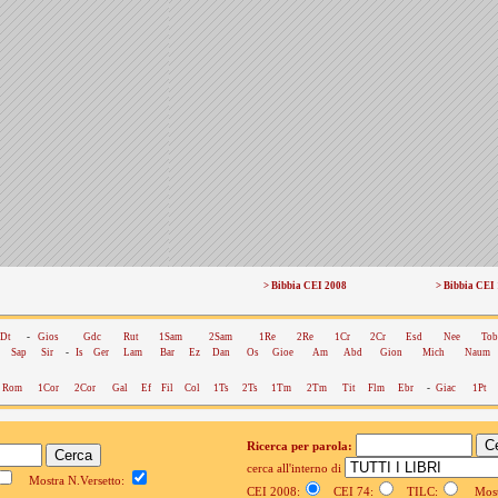
> Bibbia CEI 2008
> Bibbia CEI
Dt
-
Gios
Gdc
Rut
1Sam
2Sam
1Re
2Re
1Cr
2Cr
Esd
Nee
Tob
Sap
Sir
-
Is
Ger
Lam
Bar
Ez
Dan
Os
Gioe
Am
Abd
Gion
Mich
Naum
Rom
1Cor
2Cor
Gal
Ef
Fil
Col
1Ts
2Ts
1Tm
2Tm
Tit
Flm
Ebr
-
Giac
1Pt
Ricerca per parola:
cerca all'interno di
Mostra N.Versetto:
CEI 2008:
CEI 74:
TILC:
Mostr