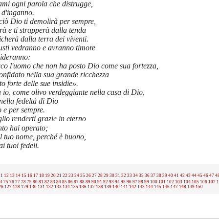
mi ogni parola che distrugge,
 d'inganno.
iò Dio ti demolirà per sempre,
erà e ti strapperà dalla tenda
icherà dalla terra dei viventi.
usti vedranno e avranno timore
 rideranno:
o l'uomo che non ha posto Dio come sua fortezza,
nfidato nella sua grande ricchezza
tto forte delle sue insidie».
io, come olivo verdeggiante nella casa di Dio,
nella fedeltà di Dio
o e per sempre.
lio renderti grazie in eterno
to hai operato;
l tuo nome, perché è buono,
i tuoi fedeli.
11
12
13
14
15
16
17
18
19
20
21
22
23
24
25
26
27
28
29
30
31
32
33
34
35
36
37
38
39
40
41
42
43
44
45
46
47
4
4
75
76
77
78
79
80
81
82
83
84
85
86
87
88
89
90
91
92
93
94
95
96
97
98
99
100
101
102
103
104
105
106
107
1
26
127
128
129
130
131
132
133
134
135
136
137
138
139
140
141
142
143
144
145
146
147
148
149
150