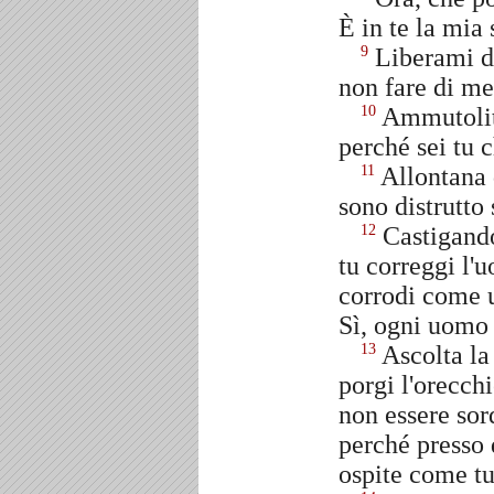
È in te la mia
Liberami da
9
non fare di me
Ammutolit
10
perché sei tu c
Allontana 
11
sono distrutto 
Castigando
12
tu correggi l'
corrodi come un
Sì, ogni uomo 
Ascolta la
13
porgi l'orecch
non essere sor
perché presso d
ospite come tut