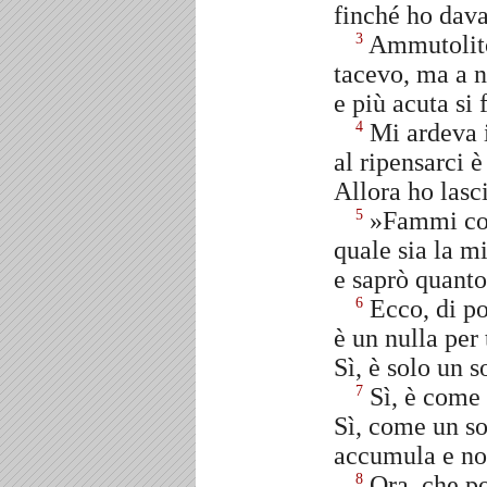
finché ho dava
Ammutolito,
3
tacevo, ma a n
e più acuta si
Mi ardeva i
4
al ripensarci 
Allora ho lasc
»Fammi cono
5
quale sia la mi
e saprò quanto
Ecco, di po
6
è un nulla per 
Sì, è solo un 
Sì, è come 
7
Sì, come un so
accumula e non
Ora, che po
8