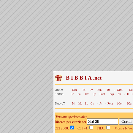
B I B B I A .net
Antico
Gen
Es
Lv
Nm
Dt
-
Gios
Gd
Testam.
Gb
Sal
Prv
Qo
Cant
Sap
Sir
-
Is
NuovoT.
Mt
Mc
Lc
Gv
-
At
-
Rom
1Cor
2Cor
(Versione sperimentale)
Ricerca per citazione:
CEI 2008:
CEI 74:
TILC:
Mostra N.Vers