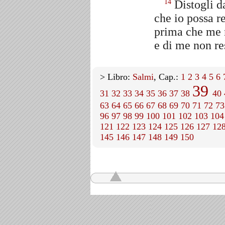
Distogli d
14
che io possa re
prima che me 
e di me non res
> Libro:
Salmi
, Cap.:
1
2
3
4
5
6
39
31
32
33
34
35
36
37
38
40
63
64
65
66
67
68
69
70
71
72
73
96
97
98
99
100
101
102
103
104
121
122
123
124
125
126
127
12
145
146
147
148
149
150