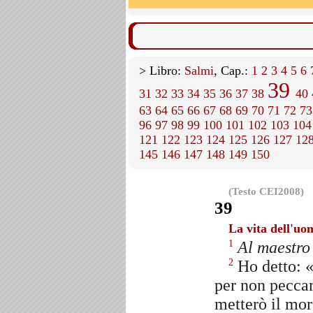
> Libro:
Salmi
, Cap.:
1
2
3
4
5
6
39
31
32
33
34
35
36
37
38
40
63
64
65
66
67
68
69
70
71
72
73
96
97
98
99
100
101
102
103
104
121
122
123
124
125
126
127
12
145
146
147
148
149
150
(Testo CEI2008)
39
La vita dell'uom
Al maestro
1
Ho detto: «
2
per non peccar
metterò il mor