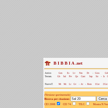
B I B B I A .net
Antico
Gen
Es
Lv
Nm
Dt
-
Gios
Gd
Testam.
Gb
Sal
Prv
Qo
Cant
Sap
Sir
-
Is
NuovoT.
Mt
Mc
Lc
Gv
-
At
-
Rom
1Cor
2Cor
(Versione sperimentale)
Ricerca per citazione:
CEI 2008:
CEI 74:
TILC:
Mostra N.Vers