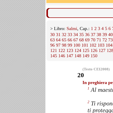
> Libro:
Salmi
, Cap.:
1
2
3
4
5
6
30
31
32
33
34
35
36
37
38
39
40
63
64
65
66
67
68
69
70
71
72
73
96
97
98
99
100
101
102
103
104
121
122
123
124
125
126
127
12
145
146
147
148
149
150
(Testo CEI2008)
20
In preghiera per
Al maest
1
Ti rispon
2
ti protegg