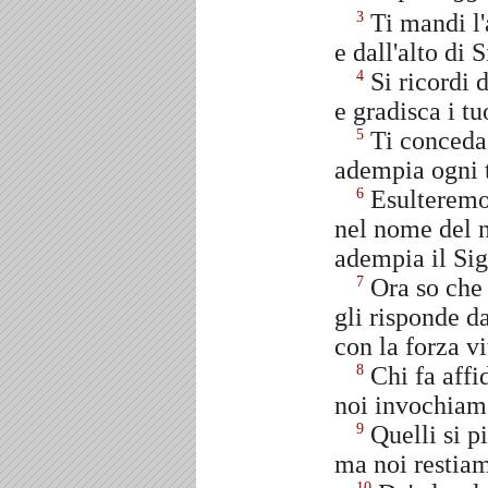
Ti mandi l'
3
e dall'alto di 
Si ricordi d
4
e gradisca i tu
Ti conceda 
5
adempia ogni 
Esulteremo 
6
nel nome del n
adempia il Sign
Ora so che 
7
gli risponde d
con la forza vi
Chi fa affid
8
noi invochiamo
Quelli si p
9
ma noi restiam
10