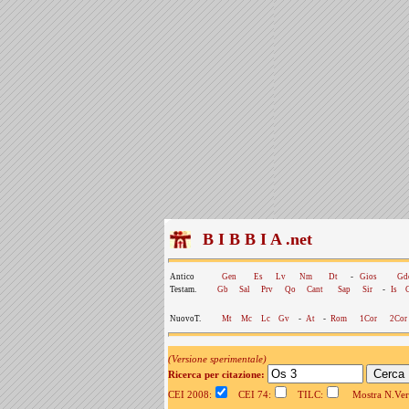
B I B B I A .net
Antico
Gen
Es
Lv
Nm
Dt
-
Gios
Gd
Testam.
Gb
Sal
Prv
Qo
Cant
Sap
Sir
-
Is
NuovoT.
Mt
Mc
Lc
Gv
-
At
-
Rom
1Cor
2Cor
(Versione sperimentale)
Ricerca per citazione:
CEI 2008:
CEI 74:
TILC:
Mostra N.Vers