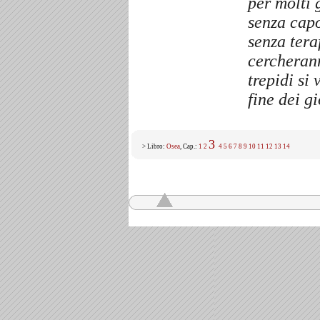
per molti g
senza capo
senza
tera
cercherann
trepidi si
fine dei gi
3
> Libro:
Osea
, Cap.:
1
2
4
5
6
7
8
9
10
11
12
13
14