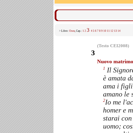
3
> Libro:
Osea
, Cap.:
1
2
4
5
6
7
8
9
10
11
12
13
14
(Testo CEI2008)
3
Nuovo matrimo
Il Signor
1
è amata da
ama i figli
amano le s
Io me l'a
2
homer
e m
starai con
uomo; cos