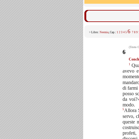
6
> Libro:
Neemia
, Cap.:
1
2
3
4
5
7
8
9
(Testo 
6
Conclu
1
Quan
avevo e
momento
mandaron
di farmi
posso sc
da voi?
modo.
5
Allora 
servo, c
queste n
costruis
profeti
discorsi