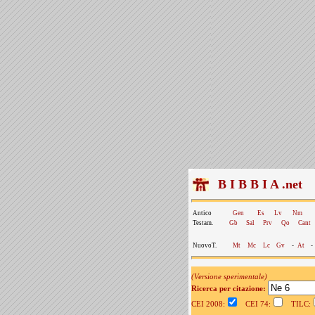
B I B B I A .net
Antico
Gen
Es
Lv
Nm
Testam.
Gb
Sal
Prv
Qo
Cant
NuovoT.
Mt
Mc
Lc
Gv
-
At
-
(Versione sperimentale)
Ricerca per citazione:
CEI 2008:
CEI 74:
TILC: