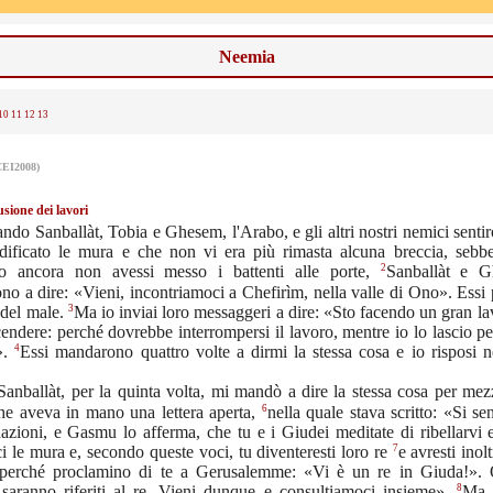
Neemia
10
11
12
13
CEI2008)
sione dei lavori
do Sanballàt, Tobia e Ghesem, l'Arabo, e gli altri nostri nemici senti
dificato le mura e che non vi era più rimasta alcuna breccia, sebb
2
 ancora non avessi messo i battenti alle porte,
Sanballàt e 
o a dire: «Vieni, incontriamoci a Chefirìm, nella valle di Ono». Essi
3
 del male.
Ma io inviai loro messaggeri a dire: «Sto facendo un gran l
endere: perché dovrebbe interrompersi il lavoro, mentre io lo lascio p
4
».
Essi mandarono quattro volte a dirmi la stessa cosa e io risposi n
Sanballàt, per la quinta volta, mi mandò a dire la stessa cosa per me
6
he aveva in mano una lettera aperta,
nella quale stava scritto: «Si sen
azioni, e Gasmu lo afferma, che tu e i Giudei meditate di ribellarvi 
7
ci le mura e, secondo queste voci, tu diventeresti loro re
e avresti inolt
, perché proclamino di te a Gerusalemme: «Vi è un re in Giuda!». 
8
 saranno riferiti al re. Vieni dunque e consultiamoci insieme».
Ma i