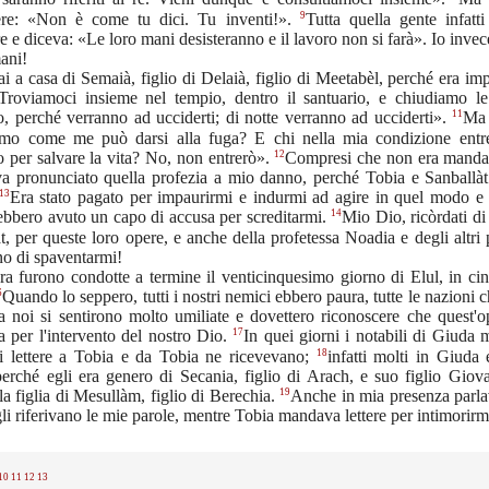
9
ere: «Non è come tu dici. Tu inventi!».
Tutta quella gente infatt
e e diceva: «Le loro mani desisteranno e il lavoro non si farà». Io invece
ani!
ai a casa di Semaià, figlio di Delaià, figlio di Meetabèl, perché era imp
«Troviamoci insieme nel tempio, dentro il santuario, e chiudiamo le
11
o, perché verranno ad ucciderti; di notte verranno ad ucciderti».
Ma 
o come me può darsi alla fuga? E chi nella mia condizione entr
12
o per salvare la vita? No, non entrerò».
Compresi che non era manda
a pronunciato quella profezia a mio danno, perché Tobia e Sanballàt
13
Era stato pagato per impaurirmi e indurmi ad agire in quel modo e 
14
ebbero avuto un capo di accusa per screditarmi.
Mio Dio, ricòrdati di
t, per queste loro opere, e anche della profetessa Noadia e degli altri 
o di spaventarmi!
a furono condotte a termine il venticinquesimo giorno di Elul, in ci
6
Quando lo seppero, tutti i nostri nemici ebbero paura, tutte le nazioni 
a noi si sentirono molto umiliate e dovettero riconoscere che quest'o
17
 per l'intervento del nostro Dio.
In quei giorni i notabili di Giuda
18
ti lettere a Tobia e da Tobia ne ricevevano;
infatti molti in Giuda
 perché egli era genero di Secania, figlio di Arach, e suo figlio Gio
19
la figlia di Mesullàm, figlio di Berechia.
Anche in mia presenza parl
 gli riferivano le mie parole, mentre Tobia mandava lettere per intimorirm
10
11
12
13