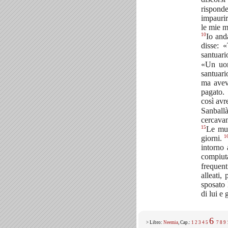
rispond
impaurir
le mie m
10
Io and
disse: 
santuari
«Un uom
santuari
ma avev
pagato.
così avr
Sanballà
cercavan
15
Le mur
1
giorni.
intorno 
compiuta
frequen
alleati,
sposato 
di lui e
6
> Libro:
Neemia
, Cap.:
1
2
3
4
5
7
8
9