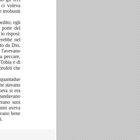
i ci voleva
 irrobustii
edito; egli
 porte del
io risposi:
erebbe nel
to da Dio,
 l'avevano
a peccare,
 Tobia e di
profeti che
nquantadue
che stavano
pera si era
 mandavano
 erano suoi
vanni aveva
avano bene
i.