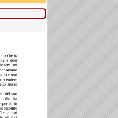
rono che io
ene a quel
Ghesem mi
 pensavano
avoro e non
er scendere
ello stesso
zzo del suo
te dire fra
e perciò tu
re stabilito
Ora questi
o gli feci