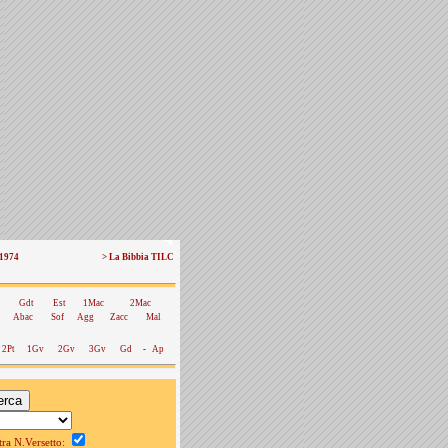
 1974
> La Bibbia TILC
Gdt
Est
1Mac
2Mac
Abac
Sof
Agg
Zacc
Mal
2Pt
1Gv
2Gv
3Gv
Gd
-
Ap
a N.Versetto: