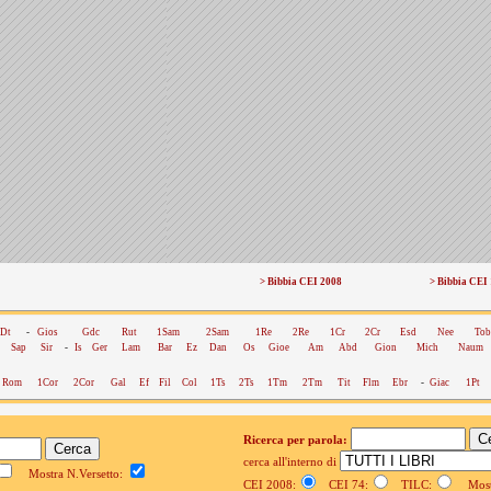
> Bibbia CEI 2008
> Bibbia CEI
Dt
-
Gios
Gdc
Rut
1Sam
2Sam
1Re
2Re
1Cr
2Cr
Esd
Nee
Tob
Sap
Sir
-
Is
Ger
Lam
Bar
Ez
Dan
Os
Gioe
Am
Abd
Gion
Mich
Naum
Rom
1Cor
2Cor
Gal
Ef
Fil
Col
1Ts
2Ts
1Tm
2Tm
Tit
Flm
Ebr
-
Giac
1Pt
Ricerca per parola:
cerca all'interno di
Mostra N.Versetto:
CEI 2008:
CEI 74:
TILC:
Mostr