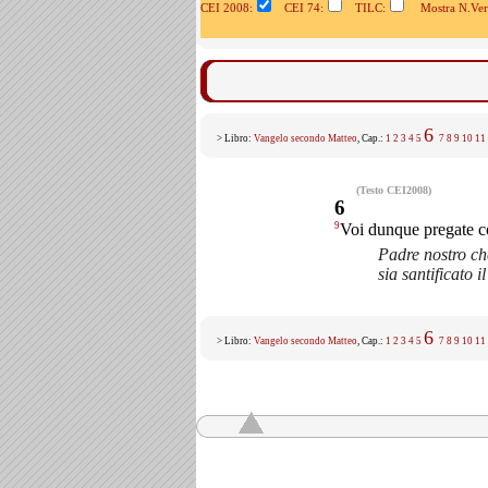
CEI 2008:
CEI 74:
TILC:
Mostra N.Vers
6
> Libro:
Vangelo secondo Matteo
, Cap.:
1
2
3
4
5
7
8
9
10
11
(Testo CEI2008)
6
9
Voi dunque pregate c
Padre nostro che
sia santificato i
6
> Libro:
Vangelo secondo Matteo
, Cap.:
1
2
3
4
5
7
8
9
10
11