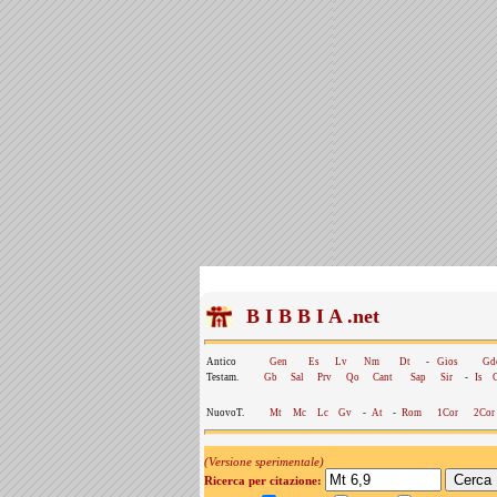
B I B B I A .net
Antico
Gen
Es
Lv
Nm
Dt
-
Gios
Gd
Testam.
Gb
Sal
Prv
Qo
Cant
Sap
Sir
-
Is
NuovoT.
Mt
Mc
Lc
Gv
-
At
-
Rom
1Cor
2Cor
(Versione sperimentale)
Ricerca per citazione: