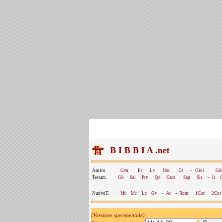
B I B B I A .net
Antico
Gen
Es
Lv
Nm
Dt
-
Gios
Gd
Testam.
Gb
Sal
Prv
Qo
Cant
Sap
Sir
-
Is
NuovoT.
Mt
Mc
Lc
Gv
-
At
-
Rom
1Cor
2Cor
(Versione sperimentale)