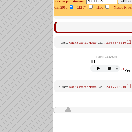
Ricerca per citazione:
CEI 2008:
CEI 74:
TILC:
Mostra N.Vers
11
> Libro:
Vangelo secondo Matteo
, Cap.:
1
2
3
4
5
6
7
8
9
10
(Testo CEI2008)
11
28
Veni
11
> Libro:
Vangelo secondo Matteo
, Cap.:
1
2
3
4
5
6
7
8
9
10