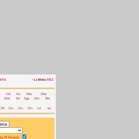
 1974
> La Bibbia TILC
Gdt
Est
1Mac
2Mac
Abac
Sof
Agg
Zacc
Mal
2Pt
1Gv
2Gv
3Gv
Gd
-
Ap
a N.Versetto: