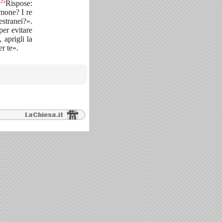
25
.
Rispose:
mone? I re
estranei?».
per evitare
 aprigli la
r te».