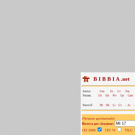
B I B B I A .net
Antico
Gen
Es
Lv
Nm
Testam.
Gb
Sal
Prv
Qo
Cant
NuovoT.
Mt
Mc
Lc
Gv
-
At
-
(Versione sperimentale)
Ricerca per citazione:
CEI 2008:
CEI 74:
TILC: