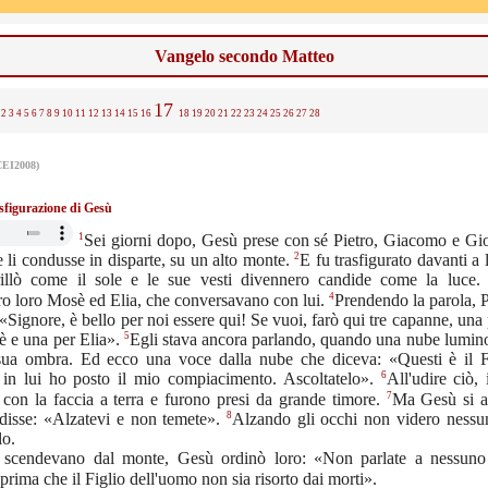
Vangelo secondo Matteo
17
2
3
4
5
6
7
8
9
10
11
12
13
14
15
16
18
19
20
21
22
23
24
25
26
27
28
CEI2008)
sfigurazione di Gesù
1
Sei giorni dopo, Gesù prese con sé Pietro, Giacomo e Gi
2
 e li condusse in disparte, su un alto monte.
E fu trasfigurato davanti a l
rillò come il sole e le sue vesti divennero candide come la luce
4
o loro Mosè ed Elia, che conversavano con lui.
Prendendo la parola, P
«Signore, è bello per noi essere qui! Se vuoi, farò qui tre capanne, una 
5
è e una per Elia».
Egli stava ancora parlando, quando una nube lumino
sua ombra. Ed ecco una voce dalla nube che diceva: «Questi è il F
6
: in lui ho posto il mio compiacimento. Ascoltatelo».
All'udire ciò, 
7
con la faccia a terra e furono presi da grande timore.
Ma Gesù si av
8
 disse: «Alzatevi e non temete».
Alzando gli occhi non videro nessu
lo.
 scendevano dal monte, Gesù ordinò loro: «Non parlate a nessuno
 prima che il Figlio dell'uomo non sia risorto dai morti».