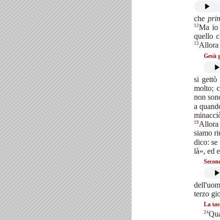
che
pri
12
Ma io 
quello c
13
Allora 
Gesù g
si gett
molto; 
non sono
a quando
minacciò
19
Allora
siamo ri
dico: se
là», ed 
Second
dell'uo
terzo gi
La tas
24
Qua