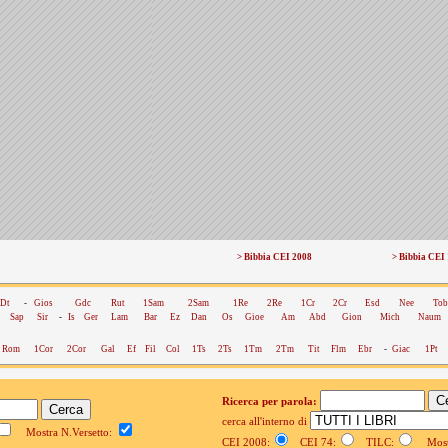
> Bibbia CEI 2008
> Bibbia CEI
Dt
-
Gios
Gdc
Rut
1Sam
2Sam
1Re
2Re
1Cr
2Cr
Esd
Nee
Tob
Sap
Sir
-
Is
Ger
Lam
Bar
Ez
Dan
Os
Gioe
Am
Abd
Gion
Mich
Naum
Rom
1Cor
2Cor
Gal
Ef
Fil
Col
1Ts
2Ts
1Tm
2Tm
Tit
Flm
Ebr
-
Giac
1Pt
Ricerca per parola:
cerca all'interno di
Mostra N.Versetto:
CEI 2008:
CEI 74:
TILC:
Mostr