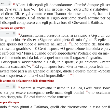
10
Allora i discepoli gli domandarono: «Perché dunque gli scr
11
ma deve
venire Elia
?».
Ed egli rispose: «Sì,
verrà Elia e ristabilirà
vi dico: Elia è già venuto e non l'hanno riconosciuto; anzi, hanno fa
he hanno voluto. Così anche il Figlio dell'uomo dovrà soffrire per op
i discepoli compresero che egli parlava loro di Giovanni il Battista.
uarisce un epilettico
14
Appena ritornati presso la folla, si avvicinò a Gesù un u
15
ò in ginocchio
e disse: «Signore, abbi pietà di mio figlio! È epiletti
16
cade spesso nel fuoco e sovente nell'acqua.
L'ho portato dai tuoi di
17
 riusciti a guarirlo».
E Gesù rispose: «O generazione incredula e perv
 sarò con voi? Fino a quando dovrò sopportarvi? Portatelo qui da me»
 e il demonio uscì da lui, e da quel momento il ragazzo fu guarito.
 i discepoli si avvicinarono a Gesù, in disparte, e gli chiesero: «Per
20
usciti a scacciarlo?».
Ed egli rispose loro: «Per la vostra poca fede. In v
 avrete fede pari a un granello di senape, direte a questo monte: «Spòsta
21
esso si sposterà, e nulla vi sarà impossibile». [
]
o annuncio della morte e della risurrezione
22
Mentre si trovavano insieme in Galilea, Gesù disse loro:
23
mo sta per essere consegnato nelle mani degli uomini
e lo uccidera
orno risorgerà». Ed essi furono molto rattristati.
sa per il tempio
ndo furono giunti a Cafàrnao, quelli che riscuotevano la tassa per il