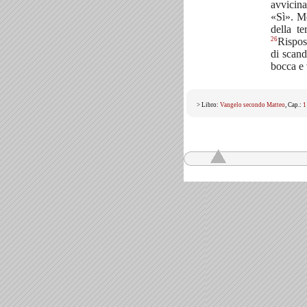
avvicina
«Sì». Me
della te
26
Rispos
di scand
bocca e 
> Libro:
Vangelo secondo Matteo
, Cap.:
1