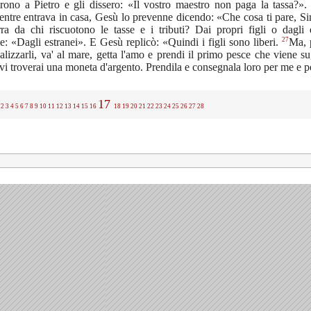
rono a Pietro e gli dissero: «Il vostro maestro non paga la tassa?»
ntre entrava in casa, Gesù lo prevenne dicendo: «Che cosa ti pare, Si
rra da chi riscuotono le tasse e i tributi? Dai propri figli o dagli 
27
e: «Dagli estranei». E Gesù replicò: «Quindi i figli sono liberi.
Ma, 
alizzarli, va' al mare, getta l'amo e prendi il primo pesce che viene su,
vi troverai una moneta d'argento. Prendila e consegnala loro per me e pe
17
2
3
4
5
6
7
8
9
10
11
12
13
14
15
16
18
19
20
21
22
23
24
25
26
27
28