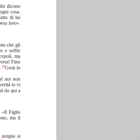
ibi dicono
ogni cosa.
tto di lui
era loro».
omo che gli
co e soffre
scepoli, ma
ersa! Fino
18
.
Gesù lo
ché noi non
erità io vi
ti da qui a
 «Il Figlio
nno, ma il
 tempio si