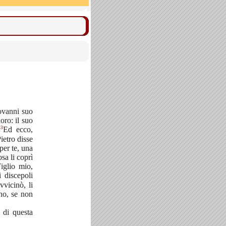
ovanni suo
oro: il suo
3
.
Ed ecco,
ietro disse
per te, una
sa li coprì
iglio mio,
i discepoli
vicinò, li
no, se non
 di questa