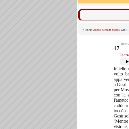
> Libro:
Vangelo secondo Matteo
, Cap.:
1
(Testo 
17
La tra
fratello
volto b
apparver
a Gesù: 
per Mos
con la 
l'amato
caddero 
toccò e
Gesù so
9
Mentre
visione,