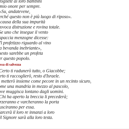
togliete ai loro bambini
 mio onore per sempre.
«Su, andatevene,
rché questo non è più luogo di riposo».
 causa della sua impurità
ovoca distruzione e rovina totale.
Se uno che insegue il vento
 spaccia menzogne dicesse:
i profetizzo riguardo al vino
 a bevanda inebriante»,
esto sarebbe un profeta
er questo popolo.
sa di salvezza
Certo ti radunerò tutto, o Giacobbe;
rto ti raccoglierò, resto d'Israele.
 metterò insieme come pecore in un recinto sicuro,
ome una mandria in mezzo al pascolo,
ove muggisca lontano dagli uomini.
Chi ha aperto la breccia li precederà;
orzeranno e varcheranno la porta
usciranno per essa.
rcerà il loro re innanzi a loro
il Signore sarà alla loro testa.