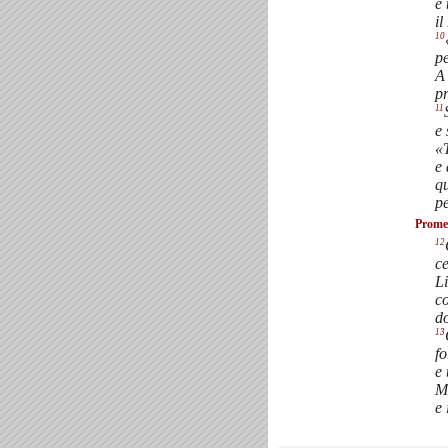
e 
il
10
pe
A
pr
11
e
«T
e
qu
p
Promes
12
ce
Li
c
d
13
f
e 
Ma
e 