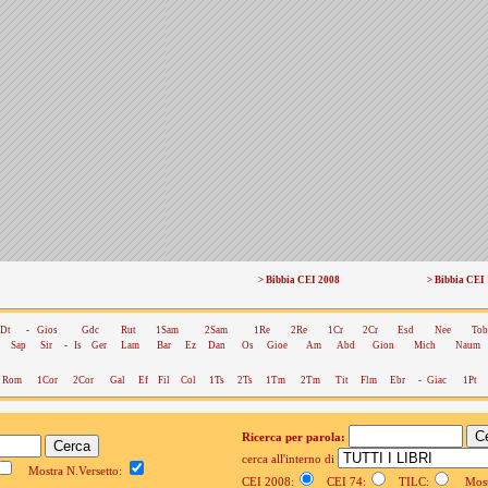
> Bibbia CEI 2008
> Bibbia CEI
Dt
-
Gios
Gdc
Rut
1Sam
2Sam
1Re
2Re
1Cr
2Cr
Esd
Nee
Tob
Sap
Sir
-
Is
Ger
Lam
Bar
Ez
Dan
Os
Gioe
Am
Abd
Gion
Mich
Naum
Rom
1Cor
2Cor
Gal
Ef
Fil
Col
1Ts
2Ts
1Tm
2Tm
Tit
Flm
Ebr
-
Giac
1Pt
Ricerca per parola:
cerca all'interno di
Mostra N.Versetto:
CEI 2008:
CEI 74:
TILC:
Mostr