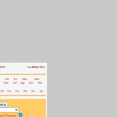
 1974
> La Bibbia TILC
Gdt
Est
1Mac
2Mac
Abac
Sof
Agg
Zacc
Mal
2Pt
1Gv
2Gv
3Gv
Gd
-
Ap
a N.Versetto: