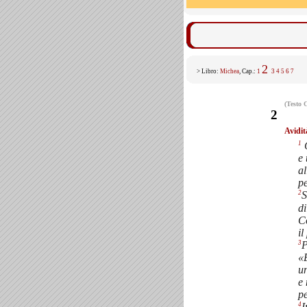
2
> Libro:
Michea
, Cap.:
1
3
4
5
6
7
(Testo 
2
Avidit
1
G
e 
al
pe
2
S
di
C
il
3
P
«
un
e 
p
4
I