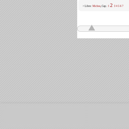
2
> Libro:
Michea
, Cap.:
1
3
4
5
6
7