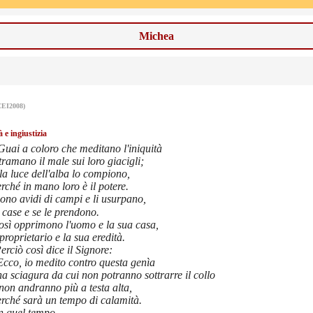
Michea
CEI2008)
à e ingiustizia
uai a coloro che meditano l'iniquità
tramano il male sui loro giacigli;
la luce dell'alba lo compiono,
rché in mano loro è il potere.
ono avidi di campi e li usurpano,
 case e se le prendono.
osì opprimono l'uomo e la sua casa,
 proprietario e la sua eredità.
erciò così dice il Signore:
Ecco, io medito contro questa genìa
a sciagura da cui non potranno sottrarre il collo
non andranno più a testa alta,
erché sarà un tempo di calamità.
n quel tempo