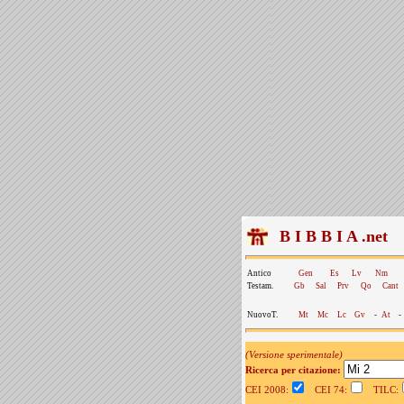
B I B B I A .net
Antico
Gen
Es
Lv
Nm
Testam.
Gb
Sal
Prv
Qo
Cant
NuovoT.
Mt
Mc
Lc
Gv
-
At
-
(Versione sperimentale)
Ricerca per citazione:
CEI 2008:
CEI 74:
TILC: