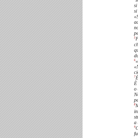
si
si
«S
ad
no
pe
5
P
ch
qu
du
6
«
«N
ci
7
È
È 
o 
No
p
8
M
i
st
a 
9
C
fu