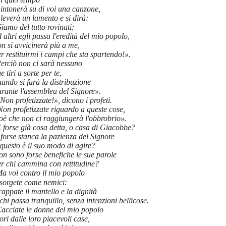
 intonerà su di voi una canzone,
 leverà un lamento e si dirà:
iamo del tutto rovinati;
 altri egli passa l'eredità del mio popolo,
n si avvicinerà più a me,
r restituirmi i campi che sta spartendo!».
erciò non ci sarà nessuno
e tiri a sorte per te,
ando si farà la distribuzione
rante l'assemblea del Signore».
Non profetizzate!», dicono i profeti.
on profetizzate riguardo a queste cose,
oè che non ci raggiungerà l'obbrobrio».
 forse già cosa detta, o casa di Giacobbe?
forse stanca la pazienza del Signore
questo è il suo modo di agire?
n sono forse benefiche le sue parole
er chi cammina con rettitudine?
a voi contro il mio popolo
nsorgete come nemici:
rappate il mantello e la dignità
chi passa tranquillo, senza intenzioni bellicose.
acciate le donne del mio popolo
ori dalle loro piacevoli case,