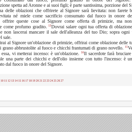
azione spetta ad Aronne e ai suoi figli; è parte santissima, porzione del S
a delle oblazioni che offrirete al Signore sarà lievitata: non farete 
ievitata né miele come sacrificio consumato dal fuoco in onore de
e offrire queste cose al Signore come offerta di primizie, ma non
13
are come profumo gradito.
Dovrai salare ogni tua offerta di oblazione
e non lascerai mancare il sale dell'alleanza del tuo Dio; sopra ogni 
l sale.
irai al Signore un'oblazione di primizie, offrirai come oblazione delle t
15
i grano abbrustolite al fuoco e chicchi frantumati di grano novello.
Ve
16
 essa, vi metterai incenso: è un'oblazione.
Il sacerdote farà bruciar
e una parte dei chicchi e dell'olio insieme con tutto l'incenso: è un
o dal fuoco in onore del Signore.
10
11
12
13
14
15
16
17
18
19
20
21
22
23
24
25
26
27