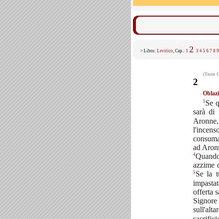
2
> Libro:
Levitico
, Cap.:
1
3
4
5
6
7
8
9
(Testo 
2
Oblaz
1
Se q
sarà di 
Aronne, 
l'incens
consuma
ad Aronn
4
Quando 
azzime d
5
Se la t
impastat
offerta 
Signore
sull'alta
sacrifi