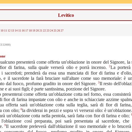
Levitico
10
11
12
13
14
15
16
17
18
19
20
21
22
23
24
25
26
27
CEI2008)
ione
ualcuno presenterà come offerta un'oblazione in onore del Signore, la 
2
fior di farina, sulla quale verserà olio e porrà incenso.
La porterà 
i sacerdoti; prenderà da essa una manciata di fior di farina e d'olio
o, e il sacerdote la farà bruciare sull'altare come suo memoriale: è un
3
to dal fuoco, profumo gradito in onore del Signore.
Il resto dell'obla
e e ai suoi figli; è parte santissima, porzione del Signore.
presenterai come offerta un'oblazione cotta nel forno, essa consisterà
i fior di farina impastate con olio e anche in schiacciate azzime spalma
ua offerta sarà un'oblazione cotta sulla teglia, sarà di fior di farin
6
a con olio;
la dividerai in pezzi e sopra vi verserai olio: è un'oblazione
sarà un'oblazione cotta nella pentola, sarà fatta con fior di farina e olio;
 l'oblazione così preparata, poi sarà presentata al sacerdote, che 
9
re.
Il sacerdote preleverà dall'oblazione il suo memoriale e lo brucerà s
cio consumato dal fuoco, profumo gradito in onore del Signore