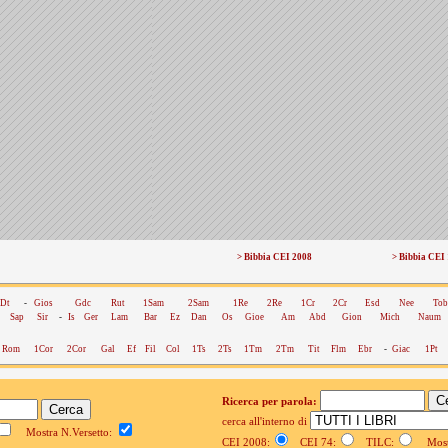
> Bibbia CEI 2008
> Bibbia CEI
Dt
-
Gios
Gdc
Rut
1Sam
2Sam
1Re
2Re
1Cr
2Cr
Esd
Nee
Tob
Sap
Sir
-
Is
Ger
Lam
Bar
Ez
Dan
Os
Gioe
Am
Abd
Gion
Mich
Naum
Rom
1Cor
2Cor
Gal
Ef
Fil
Col
1Ts
2Ts
1Tm
2Tm
Tit
Flm
Ebr
-
Giac
1Pt
Ricerca per parola:
cerca all'interno di
Mostra N.Versetto:
CEI 2008:
CEI 74:
TILC:
Mostr