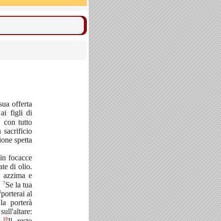
sua offerta
ai figli di
, con tutto
 sacrificio
zione spetta
 in focacce
te di olio.
a, azzima e
7
.
Se la tua
8
porterai al
la porterà
ull'altare:
10
.
Il resto