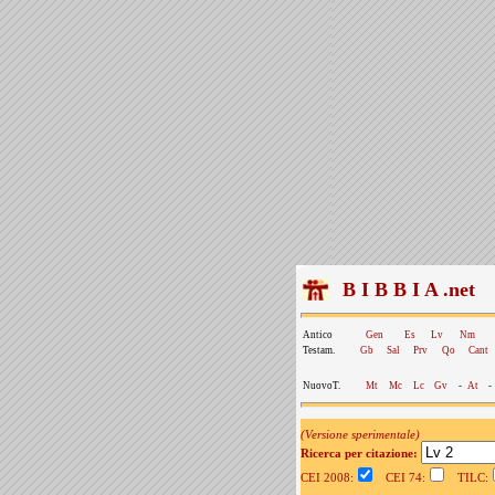
B I B B I A .net
Antico
Gen
Es
Lv
Nm
Testam.
Gb
Sal
Prv
Qo
Cant
NuovoT.
Mt
Mc
Lc
Gv
-
At
-
(Versione sperimentale)
Ricerca per citazione:
CEI 2008:
CEI 74:
TILC: