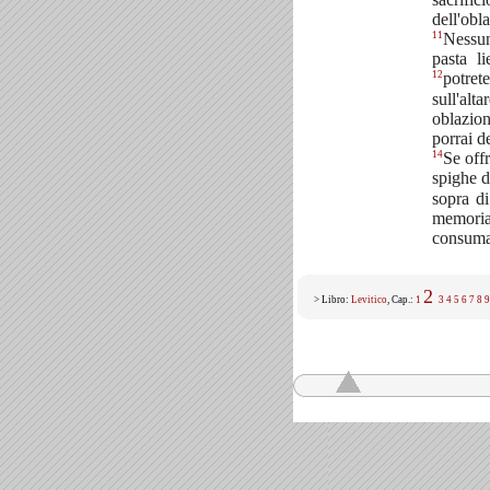
dell'obl
11
Nessun
pasta l
12
potret
sull'alt
oblazion
porrai de
14
Se offr
spighe d
sopra di
memorial
consumat
2
> Libro:
Levitico
, Cap.:
1
3
4
5
6
7
8
9