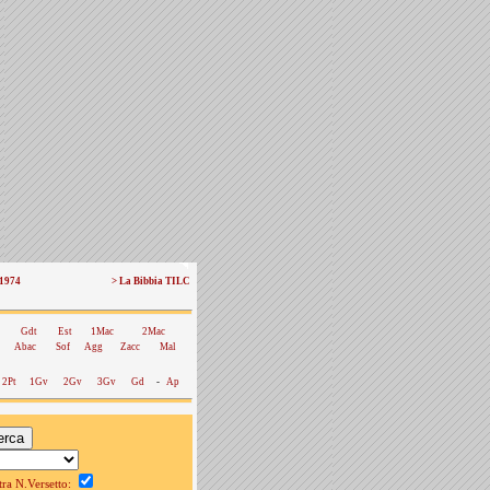
 1974
> La Bibbia TILC
Gdt
Est
1Mac
2Mac
Abac
Sof
Agg
Zacc
Mal
2Pt
1Gv
2Gv
3Gv
Gd
-
Ap
a N.Versetto: