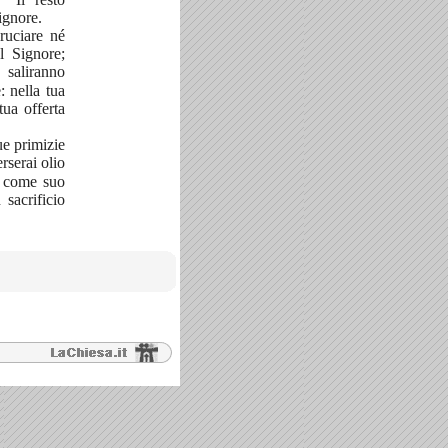
ignore.
bruciare né
l Signore;
 saliranno
: nella tua
tua offerta
ue primizie
rserai olio
e come suo
 sacrificio