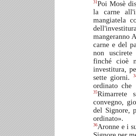
Poi Mosè dis
31
la carne all
mangiatela co
dell'invest
mangeranno Ar
carne e del p
non uscirete
finché cioè 
investitura, p
sette giorni.
3
ordinato che 
Rimarrete s
35
convegno, gi
del Signore, 
ordinato».
Aronne e i su
36
Signore per m