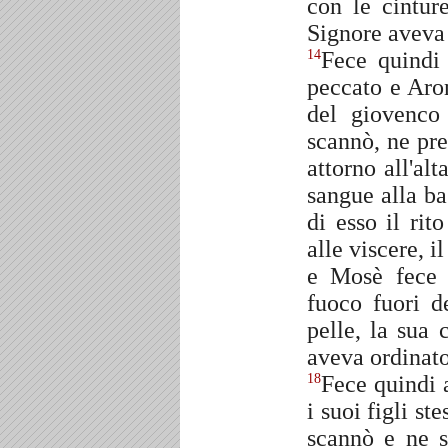
con le cintur
Signore aveva
Fece quindi 
14
peccato e Aron
del giovenco 
scannò, ne pre
attorno all'alt
sangue alla ba
di esso il rit
alle viscere, i
e Mosè fece b
fuoco fuori d
pelle, la sua 
aveva ordinato
Fece quindi a
18
i suoi figli st
scannò e ne s