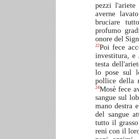
pezzi l'ariet
averne lavat
bruciare tutt
profumo gradi
onore del Sign
Poi fece acco
22
investitura, e
testa dell'arie
lo pose sul l
pollice della 
Mosè fece av
24
sangue sul lob
mano destra e 
del sangue at
tutto il grass
reni con il lor