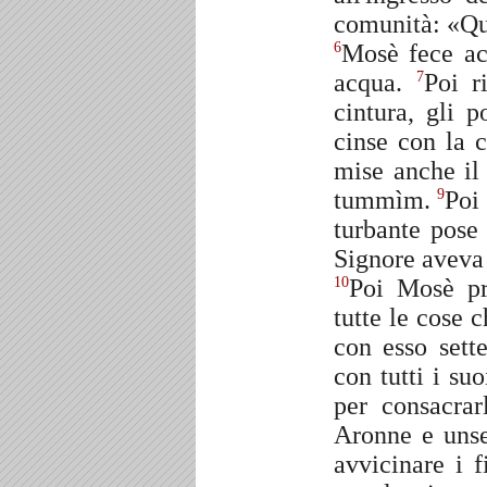
comunità: «Que
Mosè fece acc
6
acqua.
Poi r
7
cintura, gli 
cinse con la c
mise anche il 
tummìm.
Poi 
9
turbante pose
Signore aveva
Poi Mosè pr
10
tutte le cose 
con esso sette
con tutti i suo
per consacrar
Aronne e unse
avvicinare i f