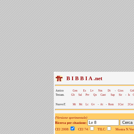
B I B B I A .net
Antico
Gen
Es
Lv
Nm
Dt
-
Gios
Gd
Testam.
Gb
Sal
Prv
Qo
Cant
Sap
Sir
-
Is
NuovoT.
Mt
Mc
Lc
Gv
-
At
-
Rom
1Cor
2Cor
(Versione sperimentale)
Ricerca per citazione:
CEI 2008:
CEI 74:
TILC:
Mostra N.Vers