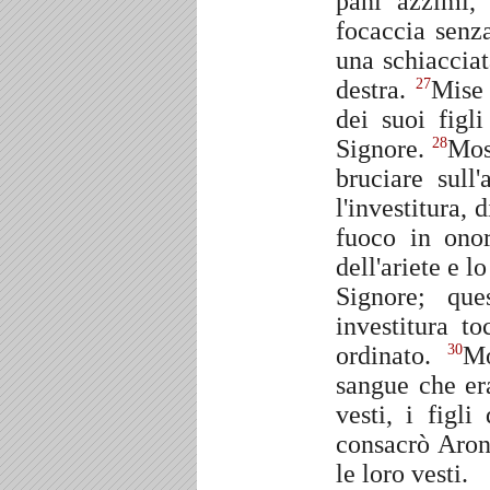
pani azzimi,
focaccia senza
una schiacciat
destra.
Mise 
27
dei suoi figl
Signore.
Mos
28
bruciare sull'
l'investitura,
fuoco in ono
dell'ariete e l
Signore; que
investitura t
ordinato.
Mo
30
sangue che era
vesti, i figli
consacrò Aronn
le loro vesti.