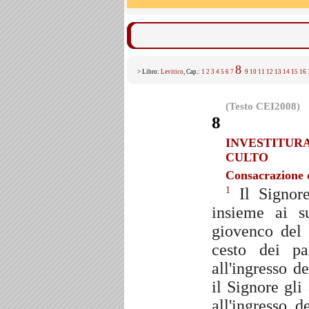
8
> Libro:
Levitico
, Cap.:
1
2
3
4
5
6
7
9
10
11
12
13
14
15
16
(Testo CEI2008)
8
INVESTITURA
CULTO
Consacrazione d
Il Signor
1
insieme ai su
giovenco del s
cesto dei p
all'ingresso 
il Signore gl
all'ingresso 