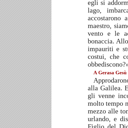
egli si addor
lago, imbar
accostarono a
maestro, siamo
vento e le a
bonaccia. Allo
impauriti e st
costui, che c
obbediscono?»
A Gerasa Gesù 
Approdarono
alla Galilea. 
gli venne in
molto tempo no
mezzo alle tom
urlando, e d
Figlio del Di