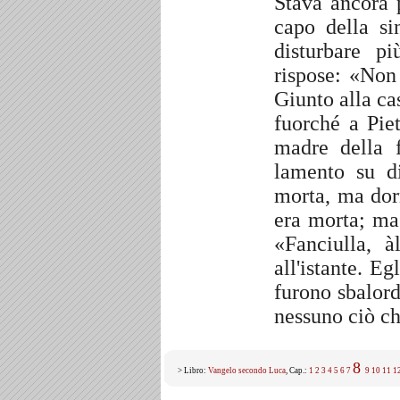
Stava ancora 
capo della si
disturbare p
rispose: «Non 
Giunto alla ca
fuorché a Pie
madre della f
lamento su d
morta, ma dor
era morta; ma 
«Fanciulla, à
all'istante. E
furono sbalord
nessuno ciò ch
8
> Libro:
Vangelo secondo Luca
, Cap.:
1
2
3
4
5
6
7
9
10
11
1