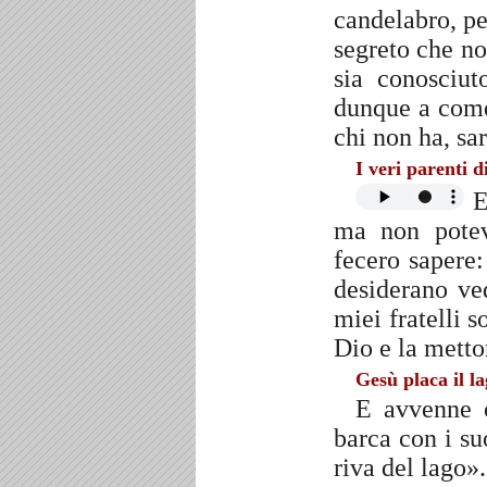
candelabro, pe
segreto che no
sia conosciut
dunque a come 
chi non ha, sa
I veri parenti 
E 
ma non potev
fecero sapere:
desiderano ve
miei fratelli 
Dio e la metto
Gesù placa il l
E avvenne c
barca con i su
riva del lago»