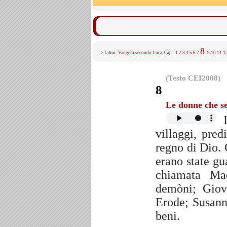
8
> Libro:
Vangelo secondo Luca
, Cap.:
1
2
3
4
5
6
7
9
10
11
1
(Testo CEI2008)
8
Le donne che s
I
villaggi, pre
regno di Dio. 
erano state gua
chiamata Mad
demòni; Giov
Erode; Susanna
beni.