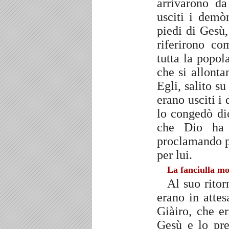
arrivarono d
usciti i demò
piedi di Gesù
riferirono co
tutta la popol
che si allont
Egli, salito s
erano usciti i
lo congedò di
che Dio ha 
proclamando pe
per lui.
La fanciulla m
Al suo ritor
erano in atte
Giàiro, che er
Gesù e lo pre