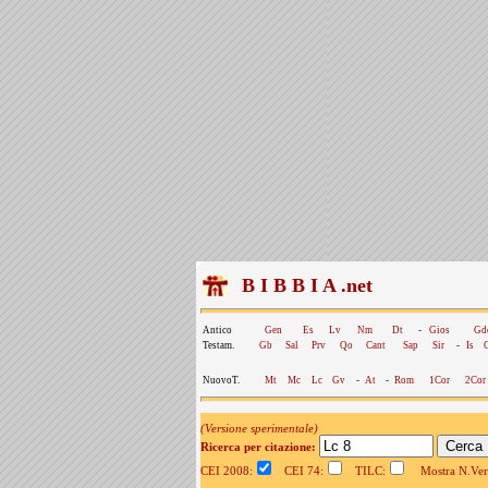
B I B B I A .net
Antico
Gen
Es
Lv
Nm
Dt
-
Gios
Gd
Testam.
Gb
Sal
Prv
Qo
Cant
Sap
Sir
-
Is
NuovoT.
Mt
Mc
Lc
Gv
-
At
-
Rom
1Cor
2Cor
(Versione sperimentale)
Ricerca per citazione:
CEI 2008:
CEI 74:
TILC:
Mostra N.Vers