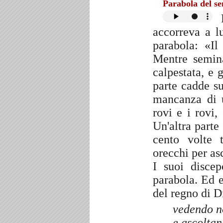
Parabola del s
P
accorreva a l
parabola: «Il
Mentre semina
calpestata, e 
parte cadde su
mancanza di u
rovi e i rovi,
Un'altra parte
cento volte 
orecchi per asc
I suoi discep
parabola. Ed e
del regno di D
vedendo n
e ascolta