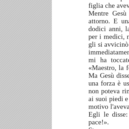
figlia che avev
Mentre Gesù 
attorno. E u
dodici anni, l
per i medici, 
gli si avvicin
immediatament
mi ha toccato
«Maestro, la f
Ma Gesù disse
una forza è u
non poteva ri
ai suoi piedi 
motivo l'aveva
Egli le disse:
pace!».