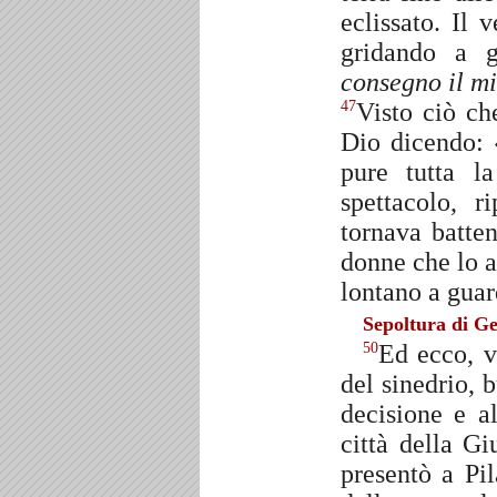
eclissato. Il
gridando a g
consegno il mi
Visto ciò ch
47
Dio dicendo: 
pure tutta l
spettacolo, 
tornava batten
donne che lo a
lontano a guar
Sepoltura di G
Ed ecco, 
50
del sinedrio, 
decisione e al
città della G
presentò a Pi