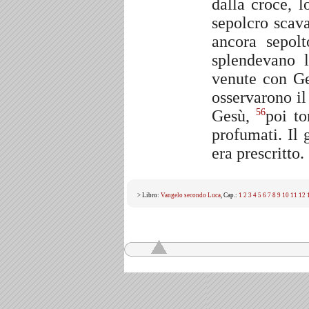
dalla croce, 
sepolcro scava
ancora sepol
splendevano 
venute con Ge
osservarono il
Gesù,
poi to
56
profumati. Il 
era prescritto.
> Libro:
Vangelo secondo Luca
, Cap.:
1
2
3
4
5
6
7
8
9
10
11
12