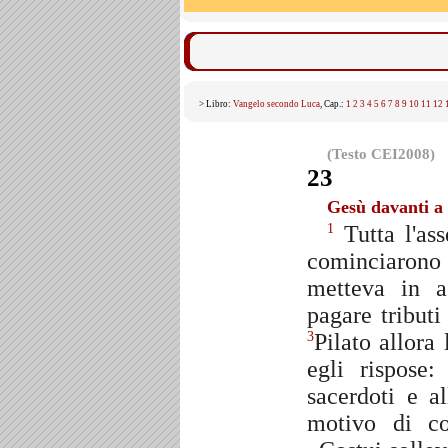
> Libro:
Vangelo secondo Luca
, Cap.:
1
2
3
4
5
6
7
8
9
10
11
12
(Testo CEI2008)
23
Gesù davanti a 
Tutta l'as
1
cominciarono 
metteva in a
pagare tributi
Pilato allora
3
egli rispose
sacerdoti e a
motivo di c