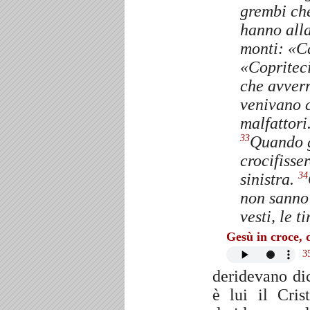
grembi che
hanno all
monti
:
«Ca
«Copritec
che avver
venivano c
malfattori
Quando g
33
crocifisser
sinistra.
34
non sanno
vesti, le t
Gesù in croce, d
3
deridevano dic
è lui il Cris