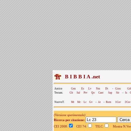
B I B B I A .net
Antico
Gen
Es
Lv
Nm
Dt
-
Gios
Gd
Testam.
Gb
Sal
Prv
Qo
Cant
Sap
Sir
-
Is
NuovoT.
Mt
Mc
Lc
Gv
-
At
-
Rom
1Cor
2Cor
(Versione sperimentale)
Ricerca per citazione:
CEI 2008:
CEI 74:
TILC:
Mostra N.Vers