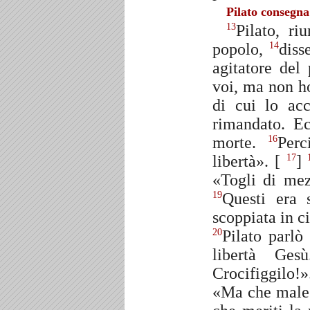
Pilato consegna
Pilato, ri
13
popolo,
diss
14
agitatore del
voi, ma non h
di cui lo ac
rimandato. Ec
morte.
Perc
16
libertà». [
]
17
«Togli di mez
Questi era 
19
scoppiata in ci
Pilato parlò
20
libertà Ge
Crocifiggilo!
«Ma che male h