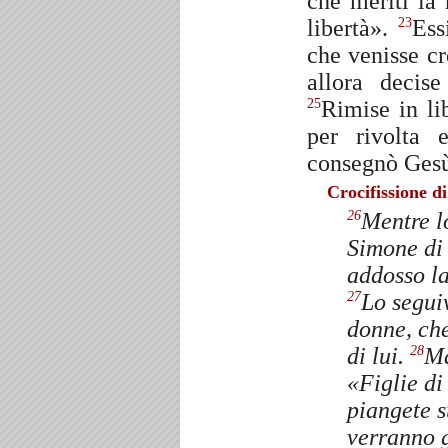
che meriti la
libertà».
Ess
23
che venisse cr
allora decise
Rimise in li
25
per rivolta 
consegnò Gesù 
Crocifissione d
Mentre l
26
Simone di 
addosso la
Lo segui
27
donne, che
di lui.
Ma
28
«Figlie d
piangete su
verranno gi