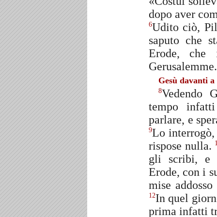
«Costui sollev
dopo aver comi
Udito ciò, P
6
saputo che st
Erode, che 
Gerusalemme.
Gesù davanti a
Vedendo G
8
tempo infatt
parlare, e spe
Lo interrogò,
9
rispose nulla.
gli scribi, e
Erode, con i su
mise addosso 
In quel giorn
12
prima infatti t