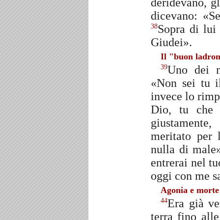
deridevano, gl
dicevano: «Se
Sopra di lui 
38
Giudei».
Il "buon ladro
Uno dei ma
39
«Non sei tu i
invece lo rim
Dio, tu che 
giustamente
meritato per 
nulla di male
entrerai nel t
oggi con me sa
Agonia e morte
Era già ve
44
terra fino all