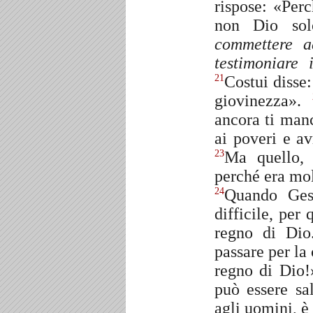
rispose: «Per
non Dio so
commettere a
testimoniare
Costui disse:
21
giovinezza».
ancora ti manc
ai poveri e av
Ma quello, 
23
perché era mol
Quando Gesù
24
difficile, per
regno di Di
passare per la
regno di Dio
può essere sa
agli uomini, è