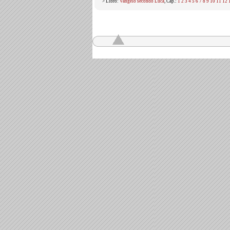
> Libro:
Vangelo secondo Luca
, Cap.:
1
2
3
4
5
6
7
8
9
10
11
12