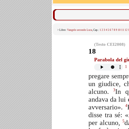
> Libro:
Vangelo secondo Luca
, Cap.:
1
2
3
4
5
6
7
8
9
10
11
12
(Testo CEI2008)
18
Parabola del gi
1
pregare sempr
un giudice, 
alcuno.
In q
3
andava da lui 
avversario».
4
disse tra sé:
per alcuno,
d
5