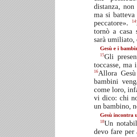
distanza, non
ma si batteva
peccatore».
14
tornò a casa 
sarà umiliato, 
Gesù e i bambi
Gli presen
15
toccasse, ma i
Allora Gesù
16
bambini veng
come loro, inf
vi dico: chi n
un bambino, no
Gesù incontra 
Un notabil
18
devo fare per 