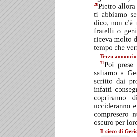
Pietro allora
28
ti abbiamo s
dico, non c'è
fratelli o gen
riceva molto d
tempo che ver
Terzo annuncio 
Poi prese 
31
saliamo a Ge
scritto dai p
infatti conseg
copriranno 
uccideranno e 
compresero nu
oscuro per lor
Il cieco di Geri