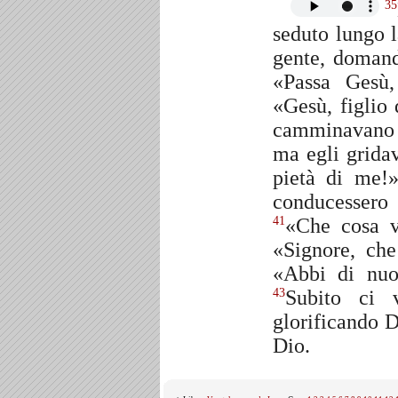
35
seduto lungo 
gente, doman
«Passa Gesù
«Gesù, figlio
camminavano 
ma egli gridav
pietà di me!
conducessero
«Che cosa v
41
«Signore, ch
«Abbi di nuo
Subito ci 
43
glorificando D
Dio.