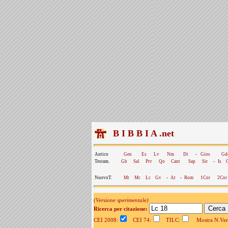
B I B B I A .net
Antico
Gen
Es
Lv
Nm
Dt
-
Gios
Gd
Testam.
Gb
Sal
Prv
Qo
Cant
Sap
Sir
-
Is
NuovoT.
Mt
Mc
Lc
Gv
-
At
-
Rom
1Cor
2Cor
(Versione sperimentale)
Ricerca per citazione:
CEI 2008:
CEI 74:
TILC:
Mostra N.Vers