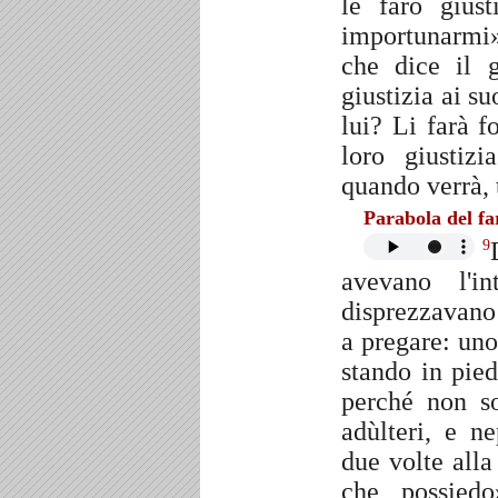
le farò gius
importunarmi
che dice il 
giustizia ai su
lui? Li farà f
loro giustiz
quando verrà, t
Parabola del fa
9
avevano l'i
disprezzavano 
a pregare: uno
stando in pied
perché non so
adùlteri, e 
due volte alla
che possied