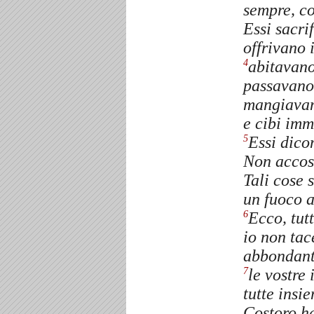
sempre, co
Essi sacri
offrivano 
abitavano
4
passavano 
mangiavan
e cibi imm
Essi dico
5
Non accost
Tali cose 
un fuoco a
Ecco, tut
6
io non tac
abbondan
le vostre 
7
tutte insie
Costoro h