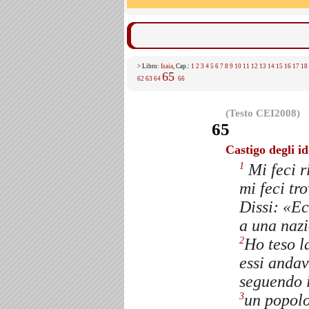
> Libro:
Isaia
, Cap.:
1
2
3
4
5
6
7
8
9
10
11
12
13
14
15
16
17
18
65
62
63
64
66
(Testo CEI2008)
65
Castigo degli id
Mi feci r
1
mi feci tr
Dissi: «E
a una naz
Ho teso l
2
essi anda
seguendo i
un popol
3