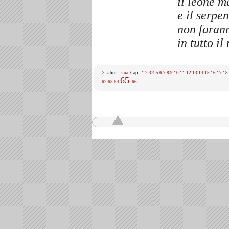
il leone m
e il serpe
non faran
in tutto i
> Libro:
Isaia
, Cap.:
1
2
3
4
5
6
7
8
9
10
11
12
13
14
15
16
17
18
65
62
63
64
66