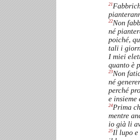
Fabbrich
21
pianterann
Non fabb
22
né pianter
poiché, qua
tali i gio
I miei ele
quanto è p
Non fati
23
né genere
perché pro
e insieme 
Prima ch
24
mentre an
io già li a
Il lupo e
25