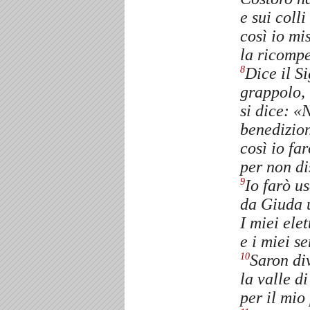
e sui coll
così io mi
la ricompe
Dice il S
8
grappolo,
si dice: «
benedizio
così io fa
per non di
Io farò u
9
da Giuda u
I miei ele
e i miei s
Saron di
10
la valle d
per il mio