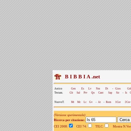
B I B B I A .net
Antico
Gen
Es
Lv
Nm
Dt
-
Gios
Gd
Testam.
Gb
Sal
Prv
Qo
Cant
Sap
Sir
-
Is
NuovoT.
Mt
Mc
Lc
Gv
-
At
-
Rom
1Cor
2Cor
(Versione sperimentale)
Ricerca per citazione:
CEI 2008:
CEI 74:
TILC:
Mostra N.Vers