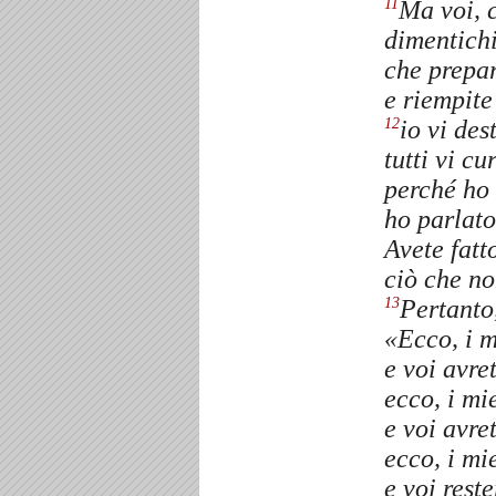
Ma voi, 
11
dimentichi
che prepa
e riempite
io vi des
12
tutti vi cu
perché ho 
ho parlato
Avete fatt
ciò che no
Pertanto,
13
«Ecco, i 
e voi avre
ecco, i mi
e voi avret
ecco, i mi
e voi reste