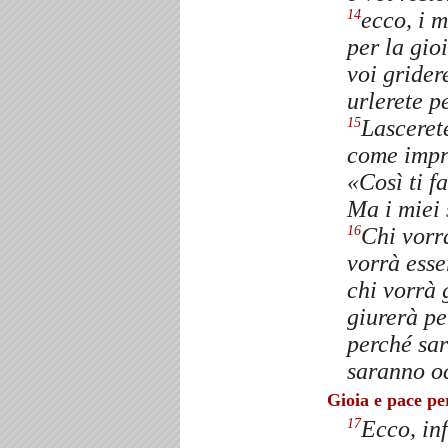
ecco, i m
14
per la gio
voi grider
urlerete pe
Lasceret
15
come impre
«Così ti f
Ma i miei 
Chi vorrà
16
vorrà esse
chi vorrà 
giurerà pe
perché sar
saranno oc
Gioia e pace p
Ecco, inf
17