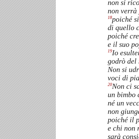
non si ric
non verrà 
poiché si
18
di quello 
poiché cr
e il suo p
Io esult
19
godrò del
Non si udr
voci di pi
Non ci s
20
un bimbo c
né un vecc
non giunga
poiché il 
e chi non 
sarà consi