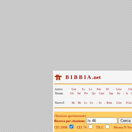
B I B B I A .net
Antico
Gen
Es
Lv
Nm
Dt
-
Gios
Gd
Testam.
Gb
Sal
Prv
Qo
Cant
Sap
Sir
-
Is
NuovoT.
Mt
Mc
Lc
Gv
-
At
-
Rom
1Cor
2Cor
(Versione sperimentale)
Ricerca per citazione:
CEI 2008:
CEI 74:
TILC:
Mostra N.Vers