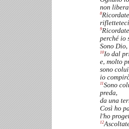
non libera
Ricordate
8
riflettetec
Ricordatev
9
perché io 
Sono Dio, 
Io dal pr
10
e, molto p
sono colui
io compirò
Sono colu
11
preda,
da una ter
Così ho pa
l'ho proget
Ascoltate
12