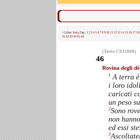
> Libro:
Isaia
, Cap.:
1
2
3
4
5
6
7
8
9
10
11
12
13
14
15
16
17
18
61
62
63
64
65
66
(Testo CEI2008)
46
Rovina degli dè
A terra è
1
i loro idol
caricati c
un peso su
Sono roves
2
non hanno 
ed essi st
Ascoltate
3