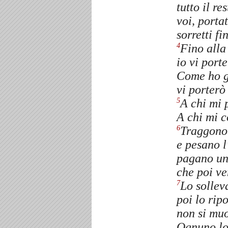
tutto il re
voi, porta
sorretti f
Fino alla
4
io vi porte
Come ho gi
vi porterò 
A chi mi 
5
A chi mi c
Traggono 
6
e pesano l
pagano un 
che poi v
Lo sollev
7
poi lo rip
non si muo
Ognuno lo