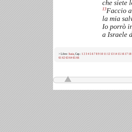
che siete l
Faccio a
13
la mia sal
Io porrò i
a Israele 
> Libro:
Isaia
, Cap.:
1
2
3
4
5
6
7
8
9
10
11
12
13
14
15
16
17
18
61
62
63
64
65
66