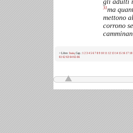
gli adulti
ma quant
31
mettono al
corrono se
camminano
> Libro:
Isaia
, Cap.:
1
2
3
4
5
6
7
8
9
10
11
12
13
14
15
16
17
18
61
62
63
64
65
66