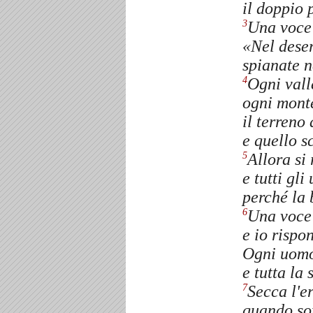
il doppio p
Una voce
3
«Nel deser
spianate n
Ogni vall
4
ogni monte
il terreno
e quello s
Allora si 
5
e tutti gl
perché la 
Una voce 
6
e io rispo
Ogni uomo
e tutta la
Secca l'er
7
quando sof