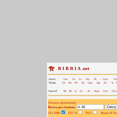
B I B B I A .net
Antico
Gen
Es
Lv
Nm
Dt
-
Gios
Gd
Testam.
Gb
Sal
Prv
Qo
Cant
Sap
Sir
-
Is
NuovoT.
Mt
Mc
Lc
Gv
-
At
-
Rom
1Cor
2Cor
(Versione sperimentale)
Ricerca per citazione:
CEI 2008:
CEI 74:
TILC:
Mostra N.Vers