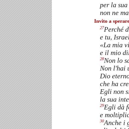
per la sua
non ne ma
Invito a sperar
Perché d
27
e tu, Israe
«La mia vi
e il mio d
Non lo s
28
Non l'hai 
Dio eterno
che ha cre
Egli non si
la sua int
Egli dà f
29
e moltipli
Anche i g
30