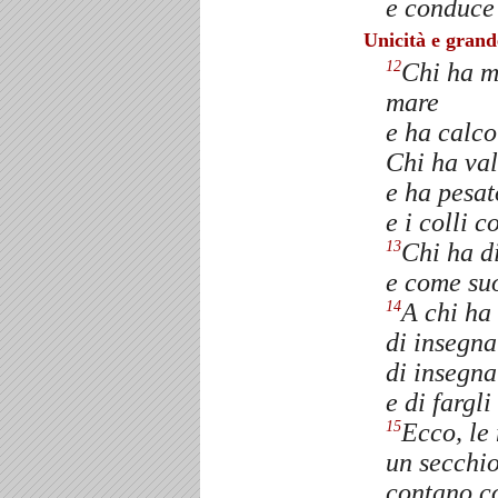
e conduce
Unicità e grand
Chi ha m
12
mare
e ha calco
Chi ha val
e ha pesat
e i colli c
Chi ha di
13
e come suo
A chi ha 
14
di insegnar
di insegna
e di fargl
Ecco, le
15
un secchio
contano co