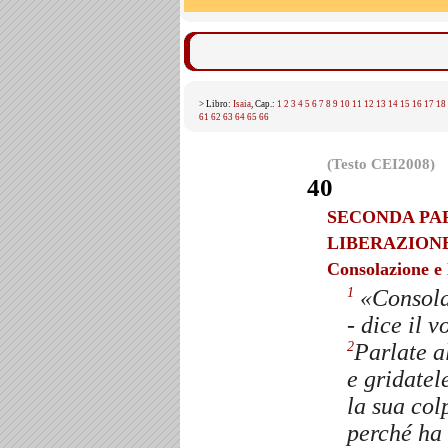
> Libro:
Isaia
, Cap.:
1
2
3
4
5
6
7
8
9
10
11
12
13
14
15
16
17
18
61
62
63
64
65
66
(Testo CEI2008)
40
SECONDA PAR
LIBERAZIONE
Consolazione e 
«Consolat
1
- dice il v
Parlate a
2
e gridatel
la sua col
perché ha 