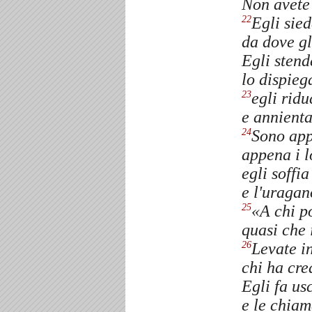
Non avete 
Egli sie
22
da dove gl
Egli stend
lo dispieg
egli ridu
23
e annienta
Sono app
24
appena i l
egli soffi
e l'uragan
«A chi p
25
quasi che 
Levate in
26
chi ha cre
Egli fa us
e le chiam