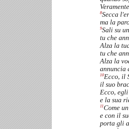
Veramente 
Secca l'er
8
ma la paro
Sali su u
9
tu che ann
Alza la tu
tu che ann
Alza la vo
annuncia a
Ecco, il
10
il suo bra
Ecco, egli
e la sua r
Come un 
11
e con il s
porta gli a