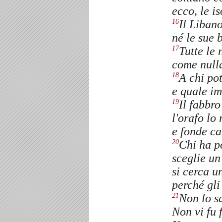
ecco, le i
Il Liban
16
né le sue 
Tutte le 
17
come nulla
A chi po
18
e quale i
Il fabbro
19
l'orafo lo 
e fonde ca
Chi ha p
20
sceglie un
si cerca un
perché gli
Non lo s
21
Non vi fu 