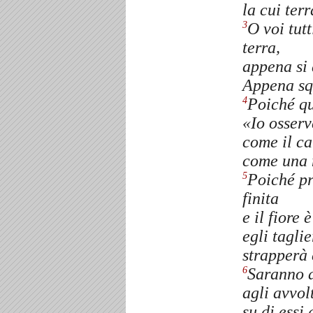
la cui ter
O voi tut
3
terra,
appena si 
Appena squ
Poiché qu
4
«Io osserv
come il ca
come una n
Poiché pr
5
finita
e il fiore
egli taglie
strapperà 
Saranno a
6
agli avvol
su di essi 