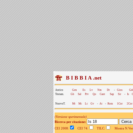
B I B B I A .net
Antico
Gen
Es
Lv
Nm
Dt
-
Gios
Gd
Testam.
Gb
Sal
Prv
Qo
Cant
Sap
Sir
-
Is
NuovoT.
Mt
Mc
Lc
Gv
-
At
-
Rom
1Cor
2Cor
(Versione sperimentale)
Ricerca per citazione:
CEI 2008:
CEI 74:
TILC:
Mostra N.Vers