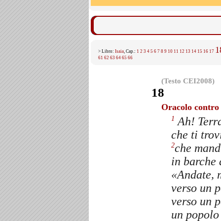
1
> Libro:
Isaia
, Cap.:
1
2
3
4
5
6
7
8
9
10
11
12
13
14
15
16
17
61
62
63
64
65
66
(Testo CEI2008)
18
Oracolo contro 
Ah! Terra
1
che ti trov
che mandi
2
in barche 
«Andate, 
verso un p
verso un p
un popolo 