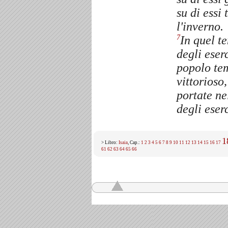
su di essi
l'inverno.
In quel t
7
degli eser
popolo tem
vittorioso
portate ne
degli eser
1
> Libro:
Isaia
, Cap.:
1
2
3
4
5
6
7
8
9
10
11
12
13
14
15
16
17
61
62
63
64
65
66