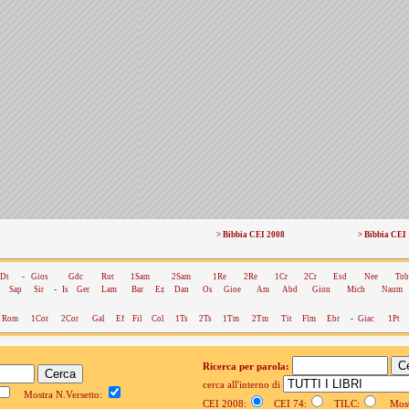
> Bibbia CEI 2008
> Bibbia CEI
Dt
-
Gios
Gdc
Rut
1Sam
2Sam
1Re
2Re
1Cr
2Cr
Esd
Nee
Tob
Sap
Sir
-
Is
Ger
Lam
Bar
Ez
Dan
Os
Gioe
Am
Abd
Gion
Mich
Naum
Rom
1Cor
2Cor
Gal
Ef
Fil
Col
1Ts
2Ts
1Tm
2Tm
Tit
Flm
Ebr
-
Giac
1Pt
Ricerca per parola:
cerca all'interno di
Mostra N.Versetto:
CEI 2008:
CEI 74:
TILC:
Mostr