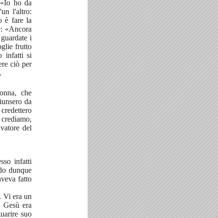
 «Io ho da
n l'altro:
 è fare la
e: «Ancora
 guardate i
glie frutto
infatti si
ere ciò per
.
donna, che
giunsero da
 credettero
i crediamo,
vatore del
sso infatti
ndo dunque
aveva fatto
 Vi era un
e Gesù era
uarire suo