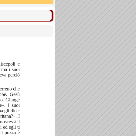
iscepoli e
 ma i suoi
veva perciò
terreno che
obbe. Gesù
rno. Giunge
». I suoi
a gli dice:
itana?». I
noscessi il
 ed egli ti
il pozzo è