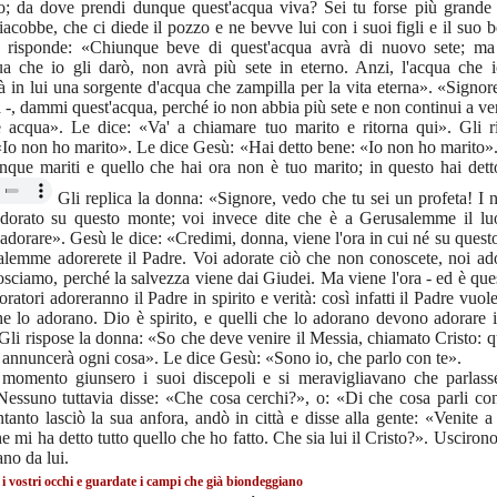
o; da dove prendi dunque quest'acqua viva? Sei tu forse più grande 
acobbe, che ci diede il pozzo e ne bevve lui con i suoi figli e il suo 
 risponde: «Chiunque beve di quest'acqua avrà di nuovo sete; ma
ua che io gli darò, non avrà più sete in eterno. Anzi, l'acqua che i
à in lui una sorgente d'acqua che zampilla per la vita eterna». «Signore
 -, dammi quest'acqua, perché io non abbia più sete e non continui a ve
re acqua». Le dice: «Va' a chiamare tuo marito e ritorna qui». Gli r
Io non ho marito». Le dice Gesù: «Hai detto bene: «Io non ho marito». 
nque mariti e quello che hai ora non è tuo marito; in questo hai dett
Gli replica la donna: «Signore, vedo che tu sei un profeta! I n
dorato su questo monte; voi invece dite che è a Gerusalemme il lu
adorare». Gesù le dice: «Credimi, donna, viene l'ora in cui né su ques
alemme adorerete il Padre. Voi adorate ciò che non conoscete, noi ad
sciamo, perché la salvezza viene dai Giudei. Ma viene l'ora - ed è ques
doratori adoreranno il Padre in spirito e verità: così infatti il Padre vuol
he lo adorano. Dio è spirito, e quelli che lo adorano devono adorare i
 Gli rispose la donna: «So che deve venire il Messia, chiamato Cristo: 
i annuncerà ogni cosa». Le dice Gesù: «Sono io, che parlo con te».
 momento giunsero i suoi discepoli e si meravigliavano che parlas
essuno tuttavia disse: «Che cosa cerchi?», o: «Di che cosa parli con
tanto lasciò la sua anfora, andò in città e disse alla gente: «Venite 
 mi ha detto tutto quello che ho fatto. Che sia lui il Cristo?». Uscirono 
no da lui.
 i vostri occhi e guardate i campi che già biondeggiano