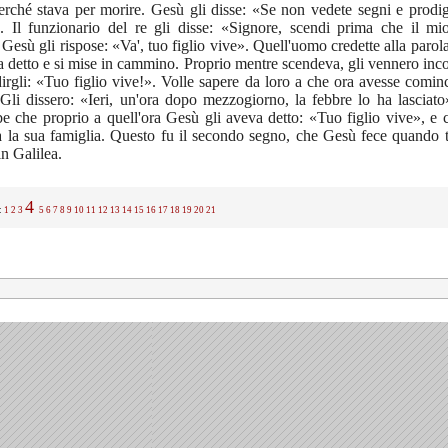
perché stava per morire. Gesù gli disse: «Se non vedete segni e prodi
». Il funzionario del re gli disse: «Signore, scendi prima che il m
Gesù gli rispose: «Va', tuo figlio vive». Quell'uomo credette alla paro
a detto e si mise in cammino. Proprio mentre scendeva, gli vennero inco
dirgli: «Tuo figlio vive!». Volle sapere da loro a che ora avesse cominc
Gli dissero: «Ieri, un'ora dopo mezzogiorno, la febbre lo ha lasciato
e che proprio a quell'ora Gesù gli aveva detto: «Tuo figlio vive», e c
a la sua famiglia. Questo fu il secondo segno, che Gesù fece quando t
n Galilea.
4
.:
1
2
3
5
6
7
8
9
10
11
12
13
14
15
16
17
18
19
20
21