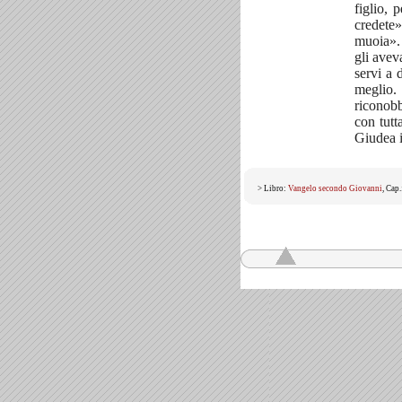
figlio, 
credete
muoia». 
gli avev
servi a 
meglio. 
riconobb
con tutt
Giudea i
> Libro:
Vangelo secondo Giovanni
, Cap