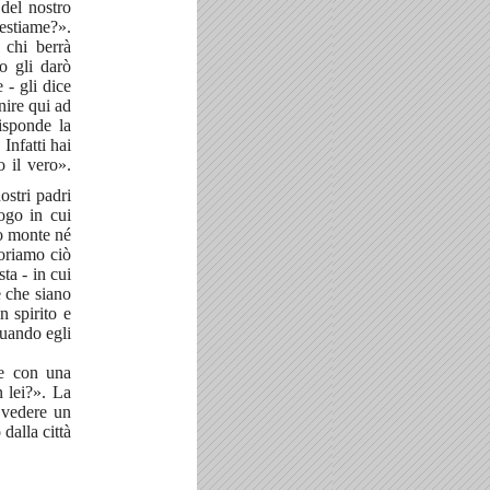
del nostro
bestiame?».
 chi berrà
o gli darò
 - gli dice
nire qui ad
isponde la
Infatti hai
o il vero».
ostri padri
ogo in cui
to monte né
oriamo ciò
ta - in cui
e che siano
n spirito e
quando egli
se con una
 lei?». La
a vedere un
dalla città