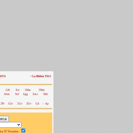
 1974
> La Bibbia TILC
Gdt
Est
1Mac
2Mac
Abac
Sof
Agg
Zacc
Mal
2Pt
1Gv
2Gv
3Gv
Gd
-
Ap
a N.Versetto: