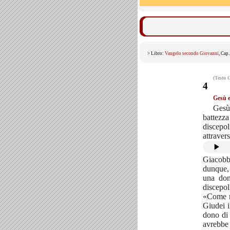
> Libro:
Vangelo secondo Giovanni
, Cap
(Testo 
4
Gesù e
Gesù
battezz
discepol
attraver
Giacobb
dunque, 
una don
discepol
«Come m
Giudei i
dono di 
avrebbe 