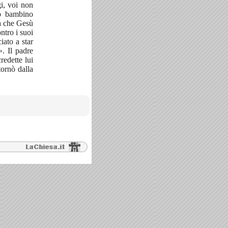
gi, voi non
io bambino
la che Gesù
ntro i suoi
iato a star
». Il padre
redette lui
ornò dalla