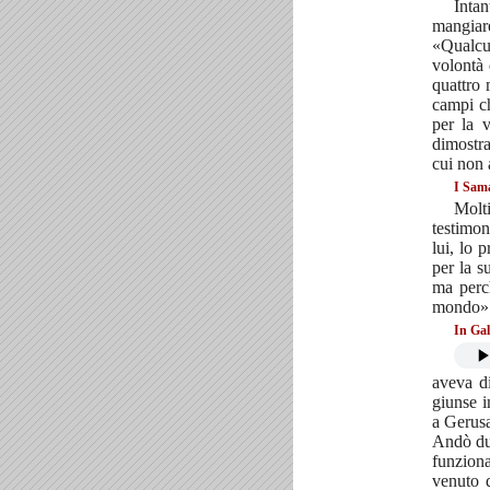
Inta
mangiar
«Qualcu
volontà 
quattro 
campi ch
per la v
dimostra
cui non a
I Sama
Molt
testimon
lui, lo 
per la s
ma perc
mondo»
In Gal
aveva d
giunse i
a Gerusa
Andò dun
funzion
venuto d