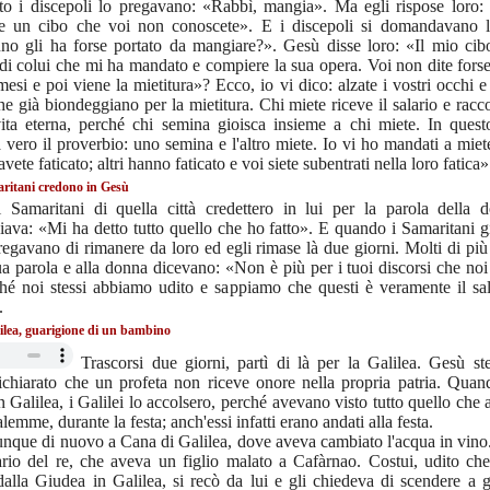
nto i discepoli lo pregavano: «Rabbì, mangia». Ma egli rispose loro:
e un cibo che voi non conoscete». E i discepoli si domandavano l'u
no gli ha forse portato da mangiare?». Gesù disse loro: «Il mio cibo
di colui che mi ha mandato e compiere la sua opera. Voi non dite fors
mesi e poi viene la mietitura»? Ecco, io vi dico: alzate i vostri occhi e
e già biondeggiano per la mietitura. Chi miete riceve il salario e racco
ita eterna, perché chi semina gioisca insieme a chi miete. In questo 
 vero il proverbio: uno semina e l'altro miete. Io vi ho mandati a miet
vete faticato; altri hanno faticato e voi siete subentrati nella loro fatica»
ritani credono in Gesù
i Samaritani di quella città credettero in lui per la parola della 
iava: «Mi ha detto tutto quello che ho fatto». E quando i Samaritani 
pregavano di rimanere da loro ed egli rimase là due giorni. Molti di più
ua parola e alla donna dicevano: «Non è più per i tuoi discorsi che no
hé noi stessi abbiamo udito e sappiamo che questi è veramente il sal
.
ilea, guarigione di un bambino
Trascorsi due giorni, partì di là per la Galilea. Gesù ste
ichiarato che un profeta non riceve onore nella propria patria. Qua
n Galilea, i Galilei lo accolsero, perché avevano visto tutto quello che 
lemme, durante la festa; anch'essi infatti erano andati alla festa.
que di nuovo a Cana di Galilea, dove aveva cambiato l'acqua in vino.
ario del re, che aveva un figlio malato a Cafàrnao. Costui, udito ch
alla Giudea in Galilea, si recò da lui e gli chiedeva di scendere a g