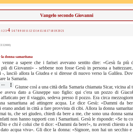
Vangelo secondo Giovanni
4
.:
1
2
3
5
6
7
8
9
10
11
12
13
14
15
16
17
18
19
20
21
CEI2008)
 la donna samaritana
 venne a sapere che i farisei avevano sentito dire: «Gesù fa più d
a più di Giovanni» - sebbene non fosse Gesù in persona a battezzare,
i -, lasciò allora la Giudea e si diresse di nuovo verso la Galilea. Do
sare la Samaria.
Giunse così a una città della Samaria chiamata Sicar, vicina al 
e aveva dato a Giuseppe suo figlio: qui c'era un pozzo di Giac
affaticato per il viaggio, sedeva presso il pozzo. Era circa mezzogio
na samaritana ad attingere acqua. Le dice Gesù: «Dammi da bere
i erano andati in città a fare provvista di cibi. Allora la donna samaritan
ai tu, che sei giudeo, chiedi da bere a me, che sono una donna samar
nfatti non hanno rapporti con i Samaritani. Gesù le risponde: «Se tu co
Dio e chi è colui che ti dice: «Dammi da bere!», tu avresti chiesto a lui
dato acqua viva». Gli dice la donna: «Signore, non hai un secchio e 