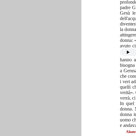
profond
padre Gi
Gesù le
dell'acq
diventer
la donna
attinge
donna: «
avuto ci
hanno a
bisogna 
a Gerus
che cono
i veri a
quelli c
verità».
verrà, c
In quel
donna. N
donna in
uomo che
e andava
Alzate