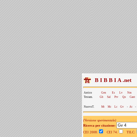
B I B B I A .net
Antico
Gen
Es
Lv
Nm
Testam.
Gb
Sal
Prv
Qo
Cant
NuovoT.
Mt
Mc
Lc
Gv
-
At
-
(Versione sperimentale)
Ricerca per citazione:
CEI 2008:
CEI 74:
TILC: