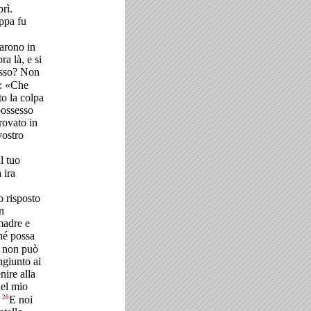
prì.
oppa fu
narono in
a là, e si
esso? Non
e: «Che
o la colpa
possesso
rovato in
vostro
l tuo
 ira
 risposto
n
 madre e
hé possa
o non può
ngiunto ai
nire alla
del mio
26
.
E noi