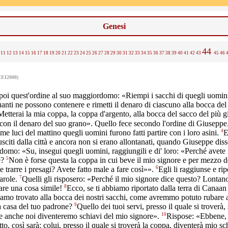
Genesi
44
11
12
13
14
15
16
17
18
19
20
21
22
23
24
25
26
27
28
29
30
31
32
33
34
35
36
37
38
39
40
41
42
43
45
46
CEI2008)
oi quest'ordine al suo maggiordomo: «Riempi i sacchi di quegli uomini 
uanti ne possono contenere e rimetti il denaro di ciascuno alla bocca del
Metterai la mia coppa, la coppa d'argento, alla bocca del sacco del più 
con il denaro del suo grano». Quello fece secondo l'ordine di Giuseppe
4
ime luci del mattino quegli uomini furono fatti partire con i loro asini.
E
sciti dalla città e ancora non si erano allontanati, quando Giuseppe diss
omo: «Su, insegui quegli uomini, raggiungili e di' loro: «Perché avete
5
e?
Non è forse questa la coppa in cui beve il mio signore e per mezzo d
6
le trarre i presagi? Avete fatto male a fare così»».
Egli li raggiunse e rip
7
arole.
Quelli gli risposero: «Perché il mio signore dice questo? Lontano
8
 fare una cosa simile!
Ecco, se ti abbiamo riportato dalla terra di Canaan
amo trovato alla bocca dei nostri sacchi, come avremmo potuto rubare 
9
a casa del tuo padrone?
Quello dei tuoi servi, presso il quale si troverà,
10
e anche noi diventeremo schiavi del mio signore».
Rispose: «Ebbene,
tto, così sarà: colui, presso il quale si troverà la coppa, diventerà mio s