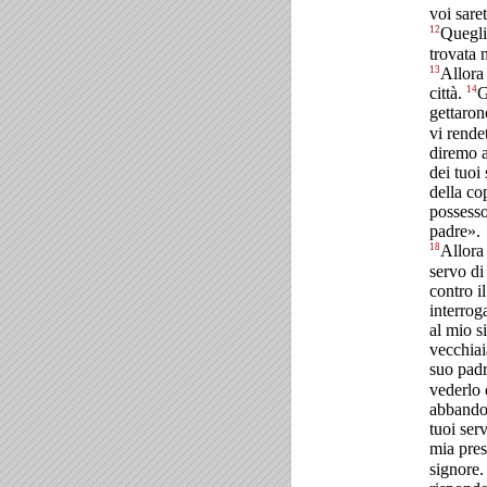
voi sare
12
Quegli
trovata 
13
Allora 
14
città.
G
gettaron
vi rend
diremo a
dei tuoi
della c
possesso
padre».
18
Allora
servo di
contro i
interrog
al mio s
vecchiai
suo pad
vederlo 
abbandon
tuoi ser
mia pre
signore