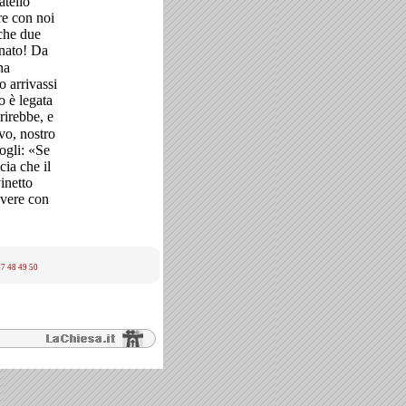
atello
e con noi
 che due
anato! Da
na
o arrivassi
o è legata
rirebbe, e
rvo, nostro
ogli: «Se
cia che il
inetto
avere con
47
48
49
50