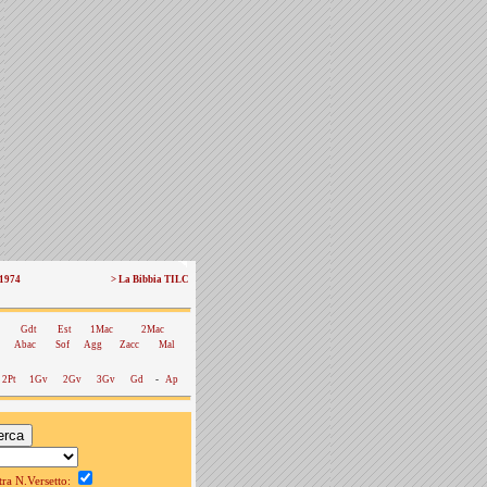
 1974
> La Bibbia TILC
Gdt
Est
1Mac
2Mac
Abac
Sof
Agg
Zacc
Mal
2Pt
1Gv
2Gv
3Gv
Gd
-
Ap
a N.Versetto: