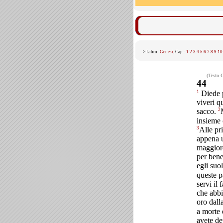
> Libro:
Genesi
, Cap.:
1
2
3
4
5
6
7
8
9
10
(Testo 
44
1
Diede p
viveri q
2
sacco.
insieme 
3
Alle pr
appena u
maggiord
per ben
egli suo
queste p
servi il
che abbi
oro dall
a morte 
avete de