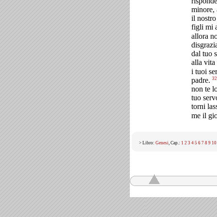
risponde
minore,
il nostr
figli mi
allora n
disgrazi
dal tuo 
alla vita
i tuoi s
32
padre.
non te l
tuo serv
torni las
me il gi
> Libro:
Genesi
, Cap.:
1
2
3
4
5
6
7
8
9
10