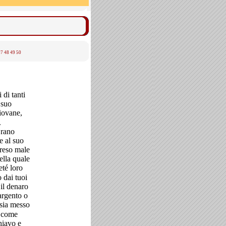
47
48
49
50
di tanti
 suo
giovane,
.
rano
e al suo
 reso male
ella quale
eté loro
 dai tuoi
 il denaro
argento o
 sia messo
 come
chiavo e