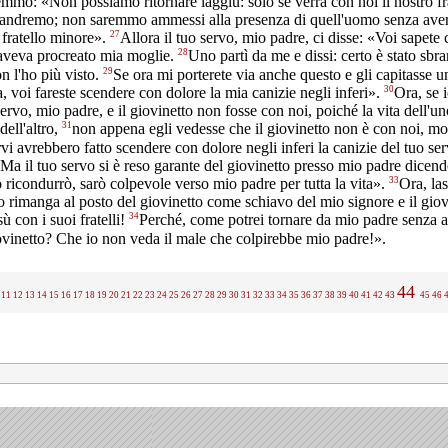
mmo: «Non possiamo ritornare laggiù: solo se verrà con noi il nostro fr
 andremo; non saremmo ammessi alla presenza di quell'uomo senza aver
27
o fratello minore».
Allora il tuo servo, mio padre, ci disse: «Voi sapete
28
 aveva procreato mia moglie.
Uno partì da me e dissi: certo è stato sbr
29
on l'ho più visto.
Se ora mi porterete via anche questo e gli capitasse u
30
a, voi fareste scendere con dolore la mia canizie negli inferi».
Ora, se i
servo, mio padre, e il giovinetto non fosse con noi, poiché la vita dell'un
31
 dell'altro,
non appena egli vedesse che il giovinetto non è con noi, mo
ervi avrebbero fatto scendere con dolore negli inferi la canizie del tuo se
Ma il tuo servo si è reso garante del giovinetto presso mio padre dicend
33
o ricondurrò, sarò colpevole verso mio padre per tutta la vita».
Ora, las
o rimanga al posto del giovinetto come schiavo del mio signore e il giov
34
sù con i suoi fratelli!
Perché, come potrei tornare da mio padre senza 
ovinetto? Che io non veda il male che colpirebbe mio padre!».
44
11
12
13
14
15
16
17
18
19
20
21
22
23
24
25
26
27
28
29
30
31
32
33
34
35
36
37
38
39
40
41
42
43
45
46