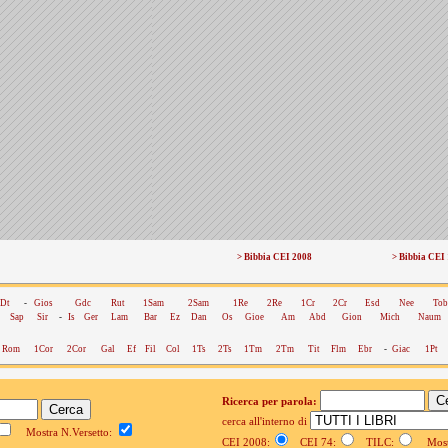
> Bibbia CEI 2008
> Bibbia CEI
Dt
-
Gios
Gdc
Rut
1Sam
2Sam
1Re
2Re
1Cr
2Cr
Esd
Nee
Tob
Sap
Sir
-
Is
Ger
Lam
Bar
Ez
Dan
Os
Gioe
Am
Abd
Gion
Mich
Naum
Rom
1Cor
2Cor
Gal
Ef
Fil
Col
1Ts
2Ts
1Tm
2Tm
Tit
Flm
Ebr
-
Giac
1Pt
Ricerca per parola:
cerca all'interno di
Mostra N.Versetto:
CEI 2008:
CEI 74:
TILC:
Mostr