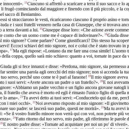
11
te innocenti».
Ciascuno si affrettò a scaricare a terra il suo sacco e lo a
 li frugò cominciando dal maggiore e finendo con il più piccolo, e la c
nel sacco di Beniamino.
essi si stracciarono le vesti, ricaricarono ciascuno il proprio asino e tor
iuda e i suoi fratelli vennero nella casa di Giuseppe, che si trovava ancor
15
o a terra davanti a lui.
Giuseppe disse loro: «Che azione avete comm
16
ete conto che un uomo come me è capace di indovinare?».
Giuda diss
l mio signore? Come parlare? Come giustificarci? Dio stesso ha scopert
 servi! Eccoci schiavi del mio signore, noi e colui che è stato trovato in 
17
oppa».
Ma egli rispose: «Lontano da me fare una cosa simile! L'uomo t
 della coppa, quello sarà mio schiavo: quanto a voi, tornate in pace da 
 Giuda gli si fece innanzi e disse: «Perdona, mio signore, sia permesso a
 far sentire una parola agli orecchi del mio signore; non si accenda la tua
19
l tuo servo, perché uno come te è pari al faraone!
Il mio signore aveva
20
ato i suoi servi: «Avete ancora un padre o un fratello?».
E noi avevamo
ignore: «Abbiamo un padre vecchio e un figlio ancora giovane natogli i
a, il fratello che aveva è morto ed egli è rimasto l'unico figlio di quella
21
re lo ama».
Tu avevi detto ai tuoi servi: «Conducetelo qui da me, perc
22
con i miei occhi».
Noi avevamo risposto al mio signore: «Il giovinett
23
are suo padre: se lascerà suo padre, questi ne morirà».
Ma tu avevi i
vi: «Se il vostro fratello minore non verrà qui con voi, non potrete più ve
24
senza».
Fatto ritorno dal tuo servo, mio padre, gli riferimmo le parole 
25
.
E nostro padre disse: «Tornate ad acquistare per noi un po' di viveri»