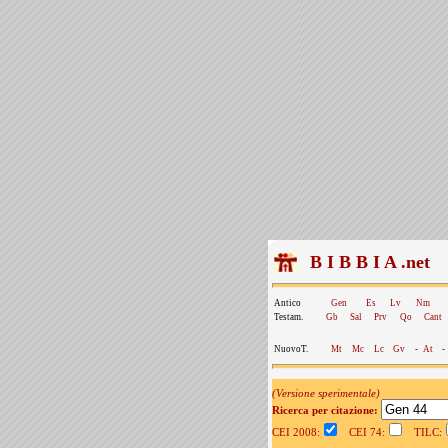
B I B B I A .net
Antico
Gen
Es
Lv
Nm
Testam.
Gb
Sal
Prv
Qo
Cant
NuovoT.
Mt
Mc
Lc
Gv
-
At
-
(Versione sperimentale)
Ricerca per citazione:
CEI 2008:
CEI 74:
TILC: