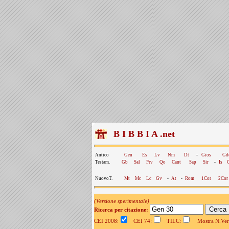
B I B B I A .net
Antico
Gen
Es
Lv
Nm
Dt
-
Gios
Gd
Testam.
Gb
Sal
Prv
Qo
Cant
Sap
Sir
-
Is
NuovoT.
Mt
Mc
Lc
Gv
-
At
-
Rom
1Cor
2Cor
(Versione sperimentale)
Ricerca per citazione:
CEI 2008:
CEI 74:
TILC:
Mostra N.Vers