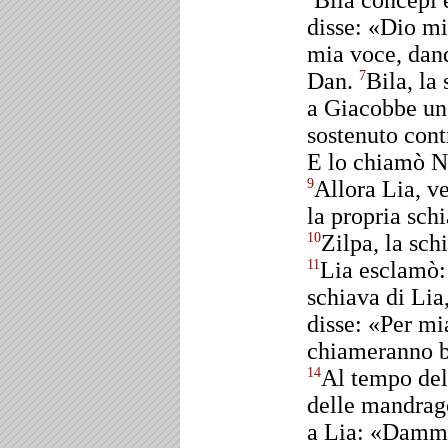
Bila concepì 
disse: «Dio mi
mia voce, dand
Dan.
Bila, la
7
a Giacobbe un
sostenuto cont
E lo chiamò Nè
Allora Lia, v
9
la propria sch
Zilpa, la sch
10
Lia esclamò:
11
schiava di Lia
disse: «Per mi
chiameranno b
Al tempo del
14
delle mandrago
a Lia: «Dammi 