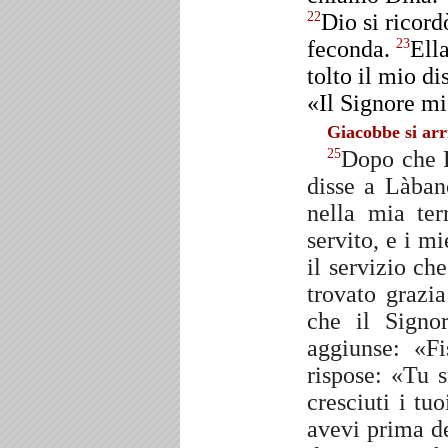
Dio si ricord
22
feconda.
Ella
23
tolto il mio d
«Il Signore mi
Giacobbe si arr
Dopo che R
25
disse a Làban
nella mia te
servito, e i m
il servizio ch
trovato grazia
che il Signo
aggiunse: «F
rispose: «Tu 
cresciuti i tu
avevi prima d