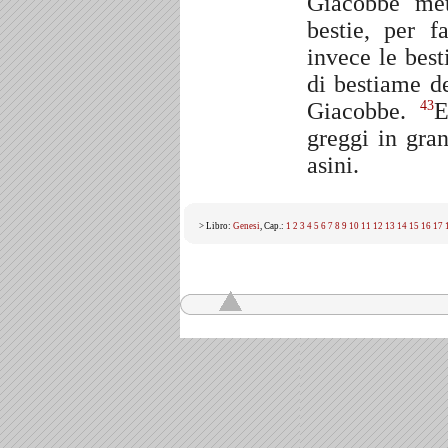
Giacobbe met
bestie, per f
invece le best
di bestiame d
Giacobbe.
E
43
greggi in gra
asini.
> Libro:
Genesi
, Cap.:
1
2
3
4
5
6
7
8
9
10
11
12
13
14
15
16
17