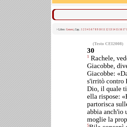
> Libro:
Genesi
, Cap.:
1
2
3
4
5
6
7
8
9
10
11
12
13
14
15
16
17
(Testo CEI2008)
30
Rachele, vede
1
Giacobbe, dive
Giacobbe: «Da
s'irritò contro
Dio, il quale 
ella rispose: «
partorisca sul
abbia anch'io 
moglie la prop
5