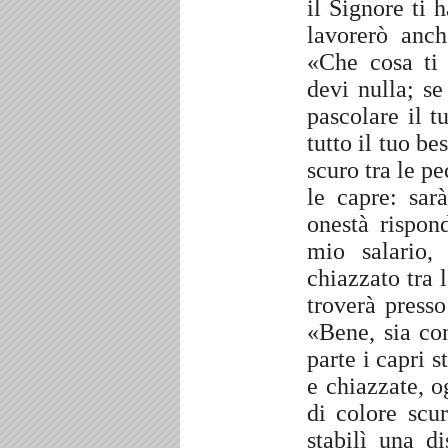
il Signore ti 
lavorerò anc
«Che cosa ti
devi nulla; se
pascolare il t
tutto il tuo b
scuro tra le p
le capre: sar
onestà rispon
mio salario,
chiazzato tra l
troverà press
«Bene, sia co
parte i capri s
e chiazzate, 
di colore scur
stabilì una d