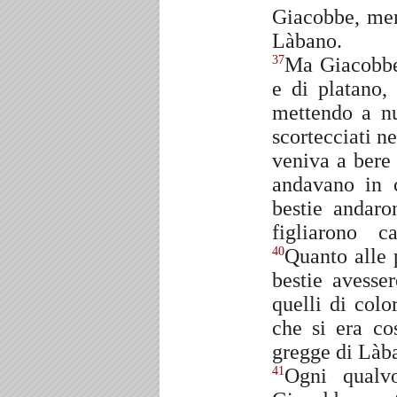
Giacobbe, men
Làbano.
Ma Giacobbe 
37
e di platano, 
mettendo a n
scortecciati n
veniva a bere 
andavano in 
bestie andaro
figliarono ca
Quanto alle 
40
bestie avesser
quelli di col
che si era co
gregge di Làb
Ogni qualvo
41