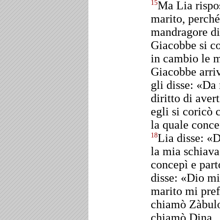
Ma Lia rispo
15
marito, perché
mandragore di
Giacobbe si co
in cambio le m
Giacobbe arriv
gli disse: «Da
diritto di ave
egli si coricò 
la quale conce
Lia disse: «D
18
la mia schiava
concepì e part
disse: «Dio mi
marito mi prefe
chiamò Zàbul
chiamò Dina.