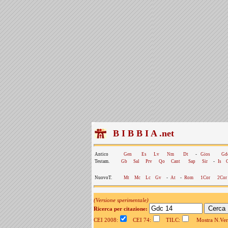
B I B B I A .net
Antico
Gen
Es
Lv
Nm
Dt
-
Gios
Gd
Testam.
Gb
Sal
Prv
Qo
Cant
Sap
Sir
-
Is
NuovoT.
Mt
Mc
Lc
Gv
-
At
-
Rom
1Cor
2Cor
(Versione sperimentale)
Ricerca per citazione:
CEI 2008:
CEI 74:
TILC:
Mostra N.Vers