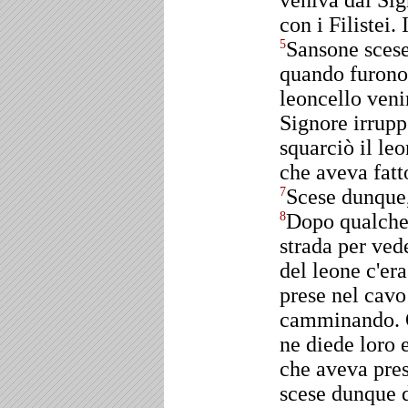
veniva dal Sig
con i Filistei.
Sansone scese
5
quando furono 
leoncello veni
Signore irrupp
squarciò il le
che aveva fatt
Scese dunque,
7
Dopo qualche 
8
strada per ved
del leone c'er
prese nel cavo
camminando. Q
ne diede loro 
che aveva pres
scese dunque d