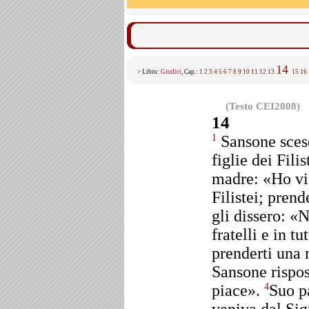
14
> Libro:
Giudici
, Cap.:
1
2
3
4
5
6
7
8
9
10
11
12
13
15
16
(Testo CEI2008)
14
Sansone scese
1
figlie dei Filis
madre: «Ho vis
Filistei; pren
gli dissero: «N
fratelli e in t
prenderti una 
Sansone rispos
piace».
Suo p
4