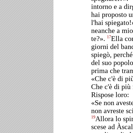
intorno e a di
hai proposto u
l'hai spiegato
neanche a mio 
te?».
Ella co
17
giorni del ban
spiegò, perché 
del suo popol
prima che tram
«Che c'è di pi
Che c'è di più 
Rispose loro:
«Se non aveste
non avreste sc
Allora lo spi
19
scese ad Àscal