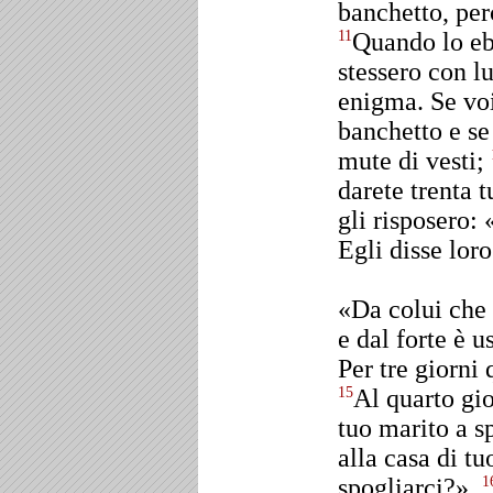
banchetto, per
Quando lo eb
11
stessero con l
enigma. Se voi
banchetto e se 
mute di vesti;
darete trenta 
gli risposero:
Egli disse loro
«Da colui che 
e dal forte è u
Per tre giorni 
Al quarto gi
15
tuo marito a s
alla casa di tu
spogliarci?».
1