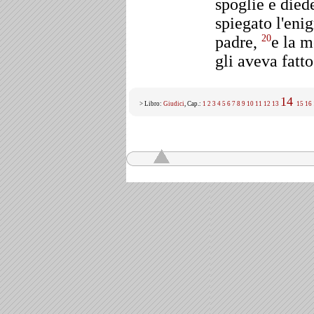
spoglie e died
spiegato l'enig
padre,
e la m
20
gli aveva fatt
14
> Libro:
Giudici
, Cap.:
1
2
3
4
5
6
7
8
9
10
11
12
13
15
16