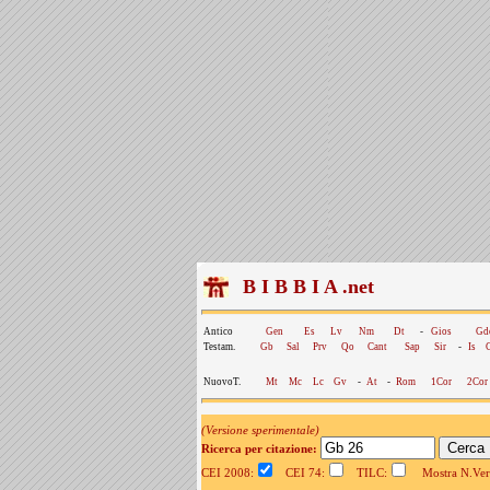
B I B B I A .net
Antico
Gen
Es
Lv
Nm
Dt
-
Gios
Gd
Testam.
Gb
Sal
Prv
Qo
Cant
Sap
Sir
-
Is
NuovoT.
Mt
Mc
Lc
Gv
-
At
-
Rom
1Cor
2Cor
(Versione sperimentale)
Ricerca per citazione:
CEI 2008:
CEI 74:
TILC:
Mostra N.Vers