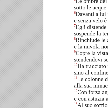
Le ombre dei
sotto le acque 
Davanti a lui 
6
e senza velo è 
Egli distende 
7
sospende la ter
Rinchiude le 
8
e la nuvola non
Copre la vista
9
stendendovi so
Ha tracciato 
10
sino al confine
Le colonne de
11
alla sua minac
Con forza ag
12
e con astuzia 
Al suo soffio 
13