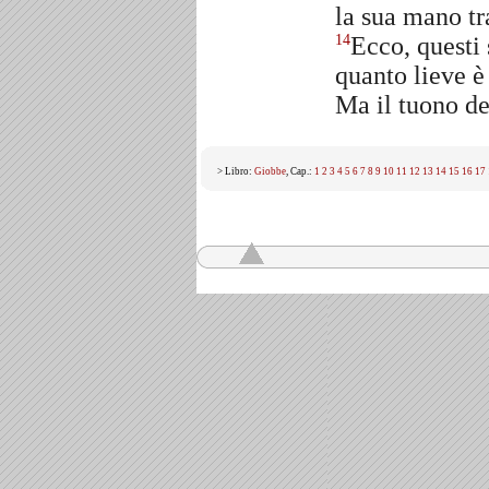
la sua mano tr
Ecco, questi 
14
quanto lieve è
Ma il tuono d
> Libro:
Giobbe
, Cap.:
1
2
3
4
5
6
7
8
9
10
11
12
13
14
15
16
17