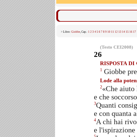
> Libro:
Giobbe
, Cap.:
1
2
3
4
5
6
7
8
9
10
11
12
13
14
15
16
17
(Testo CEI2008)
26
RISPOSTA DI
Giobbe pres
1
Lode alla poten
«Che aiuto 
2
e che soccorso
Quanti consigl
3
e con quanta 
A chi hai rivo
4
e l'ispirazione
5