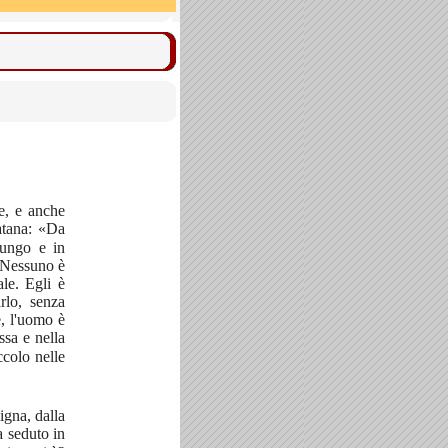
e, e anche
atana: «Da
lungo e in
? Nessuno è
le. Egli è
rlo, senza
e, l'uomo è
ssa e nella
ccolo nelle
igna, dalla
a seduto in