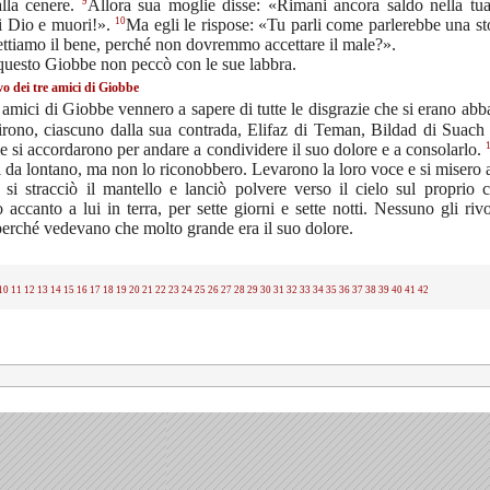
9
lla cenere.
Allora sua moglie disse: «Rimani ancora saldo nella tua 
10
i Dio e muori!».
Ma egli le rispose: «Tu parli come parlerebbe una st
ttiamo il bene, perché non dovremmo accettare il male?».
 questo Giobbe non peccò con le sue labbra.
vo dei tre amici di Giobbe
 amici di Giobbe vennero a sapere di tutte le disgrazie che si erano abba
tirono, ciascuno dalla sua contrada, Elifaz di Teman, Bildad di Suach
 si accordarono per andare a condividere il suo dolore e a consolarlo.
i da lontano, ma non lo riconobbero. Levarono la loro voce e si misero 
si stracciò il mantello e lanciò polvere verso il cielo sul proprio
o accanto a lui in terra, per sette giorni e sette notti. Nessuno gli ri
perché vedevano che molto grande era il suo dolore.
10
11
12
13
14
15
16
17
18
19
20
21
22
23
24
25
26
27
28
29
30
31
32
33
34
35
36
37
38
39
40
41
42