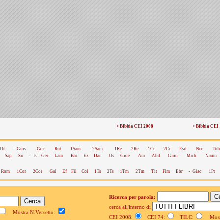
> Bibbia CEI 2008
> Bibbia CEI
Dt
-
Gios
Gdc
Rut
1Sam
2Sam
1Re
2Re
1Cr
2Cr
Esd
Nee
Tob
Sap
Sir
-
Is
Ger
Lam
Bar
Ez
Dan
Os
Gioe
Am
Abd
Gion
Mich
Naum
Rom
1Cor
2Cor
Gal
Ef
Fil
Col
1Ts
2Ts
1Tm
2Tm
Tit
Flm
Ebr
-
Giac
1Pt
Ricerca per parola:
cerca all'interno di
Mostra N.Versetto:
CEI 2008:
CEI 74:
TILC:
Mostr