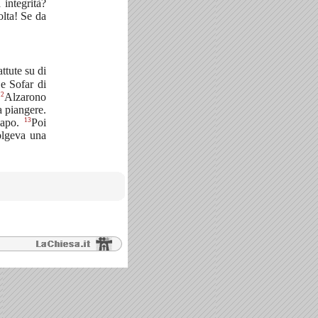
integrità?
olta! Se da
ttute su di
 e Sofar di
12
Alzarono
a piangere.
13
 capo.
Poi
volgeva una