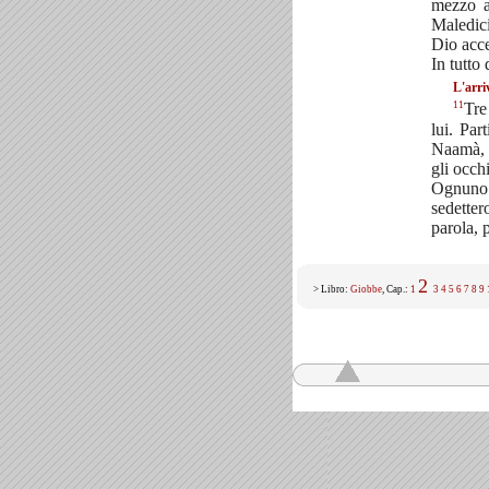
mezzo a
Maledic
Dio acce
In tutto
L'arri
11
Tre
lui. Par
Naamà, e
gli occh
Ognuno 
sedetter
parola, 
2
> Libro:
Giobbe
, Cap.:
1
3
4
5
6
7
8
9