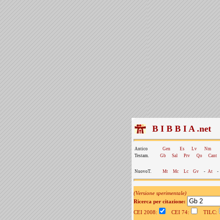
B I B B I A .net
Antico
Gen
Es
Lv
Nm
Testam.
Gb
Sal
Prv
Qo
Cant
NuovoT.
Mt
Mc
Lc
Gv
-
At
-
(Versione sperimentale)
Ricerca per citazione:
CEI 2008:
CEI 74:
TILC: