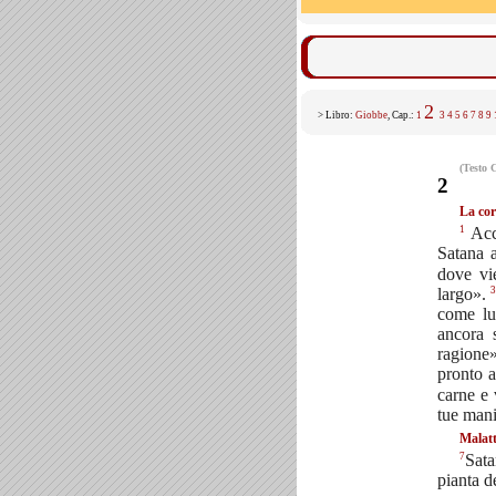
2
> Libro:
Giobbe
, Cap.:
1
3
4
5
6
7
8
9
(Testo 
2
La cor
1
Acca
Satana 
dove vi
largo».
come lui
ancora 
ragione
pronto a
carne e
tue mani
Malatt
7
Sata
pianta d