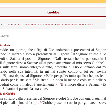
Giobbe
10
11
12
13
14
15
16
17
18
19
20
21
22
23
24
25
26
27
28
29
30
31
32
33
34
35
36
37
38
39
40
41
42
CEI2008)
te celeste
dde, un giorno, che i figli di Dio andarono a presentarsi al Signor
2
andò in mezzo a loro a presentarsi al Signore.
Il Signore chiese a S
eni?». Satana rispose al Signore: «Dalla terra, che ho percorso in 
3
Il Signore disse a Satana: «Hai posto attenzione al mio servo Giobbe
 sulla terra: uomo integro e retto, timorato di Dio e lontano dal ma
saldo nella sua integrità; tu mi hai spinto contro di lui per rovina
4
».
Satana rispose al Signore: «Pelle per pelle; tutto quello che possied
5
 darlo per la sua vita.
Ma stendi un poco la mano e colpiscilo nelle o
6
 vedrai come ti maledirà apertamente!».
Il Signore disse a Satana: «E
! Soltanto risparmia la sua vita».
ia di Giobbe
na si ritirò dalla presenza del Signore e colpì Giobbe con una piaga mal
8
ei piedi alla cima del capo.
Giobbe prese un coccio per grattarsi e stav