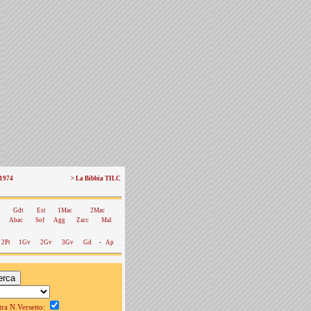
 1974
> La Bibbia TILC
Gdt
Est
1Mac
2Mac
Abac
Sof
Agg
Zacc
Mal
2Pt
1Gv
2Gv
3Gv
Gd
-
Ap
a N.Versetto: