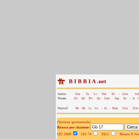
B I B B I A .net
Antico
Gen
Es
Lv
Nm
Dt
-
Gios
Gd
Testam.
Gb
Sal
Prv
Qo
Cant
Sap
Sir
-
Is
NuovoT.
Mt
Mc
Lc
Gv
-
At
-
Rom
1Cor
2Cor
(Versione sperimentale)
Ricerca per citazione:
CEI 2008:
CEI 74:
TILC:
Mostra N.Vers