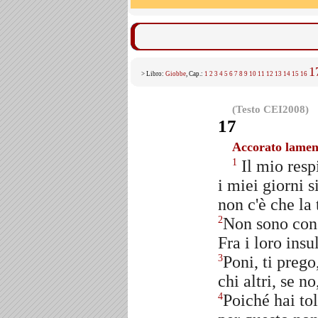
1
> Libro:
Giobbe
, Cap.:
1
2
3
4
5
6
7
8
9
10
11
12
13
14
15
16
(Testo CEI2008)
17
Accorato lamen
Il mio resp
1
i miei giorni 
non c'è che la
Non sono con 
2
Fra i loro insu
Poni, ti prego
3
chi altri, se 
Poiché hai tol
4