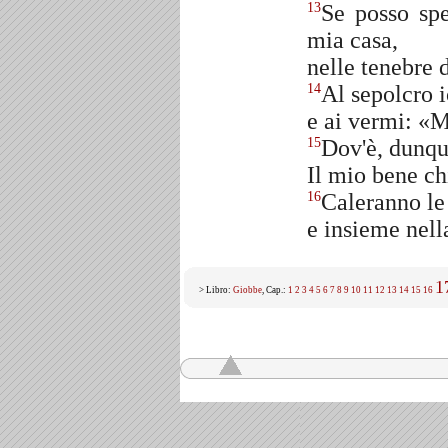
Se posso spe
13
mia casa,
nelle tenebre d
Al sepolcro i
14
e ai vermi: «M
Dov'è, dunqu
15
Il mio bene ch
Caleranno le 
16
e insieme nel
1
> Libro:
Giobbe
, Cap.:
1
2
3
4
5
6
7
8
9
10
11
12
13
14
15
16