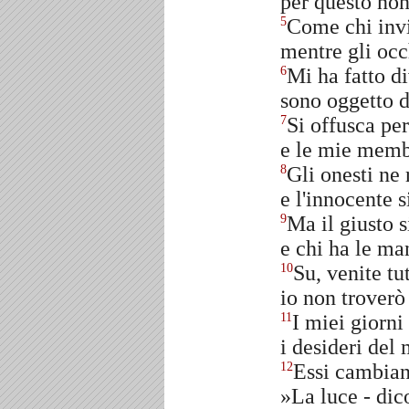
per questo non 
Come chi invi
5
mentre gli occ
Mi ha fatto di
6
sono oggetto d
Si offusca per
7
e le mie memb
Gli onesti ne
8
e l'innocente 
Ma il giusto 
9
e chi ha le ma
Su, venite tu
10
io non troverò
I miei giorni 
11
i desideri del
Essi cambiano
12
»La luce - dic