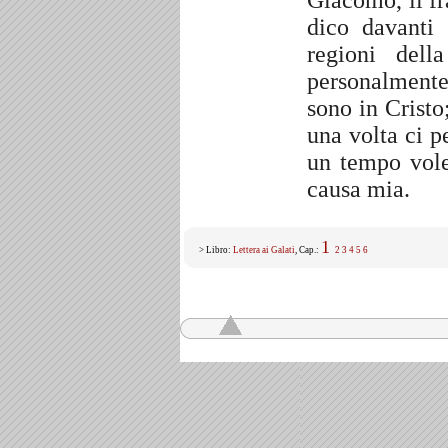
Giacomo, il fr
dico davanti
regioni dell
personalmente
sono in Cristo
una volta ci p
un tempo vole
causa mia.
1
> Libro:
Lettera ai Galati
, Cap.:
2
3
4
5
6