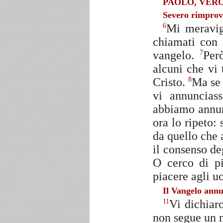
PAOLO, VERO
Severo rimprov
Mi meravigl
6
chiamati con 
vangelo.
Per
7
alcuni che vi 
Cristo.
Ma se 
8
vi annuncias
abbiamo annun
ora lo ripeto:
da quello che 
il consenso de
O cerco di pi
piacere agli uo
Il Vangelo annu
Vi dichiar
11
non segue un