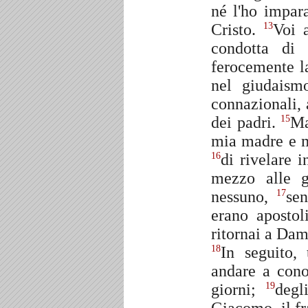
né l'ho impar
Cristo.
Voi 
13
condotta di
ferocemente l
nel giudaism
connazionali, 
dei padri.
Ma
15
mia madre e m
di rivelare 
16
mezzo alle g
nessuno,
se
17
erano aposto
ritornai a Dam
In seguito,
18
andare a cono
giorni;
degl
19