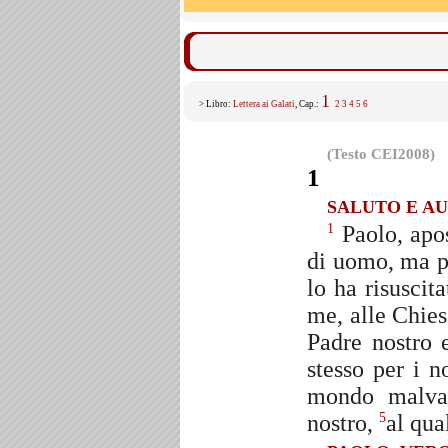
1
> Libro:
Lettera ai Galati
, Cap.:
2
3
4
5
6
(Testo CEI2008)
1
SALUTO E A
Paolo, apo
1
di uomo, ma p
lo ha risuscit
me, alle Chies
Padre nostro 
stesso per i n
mondo malvag
nostro,
al qua
5