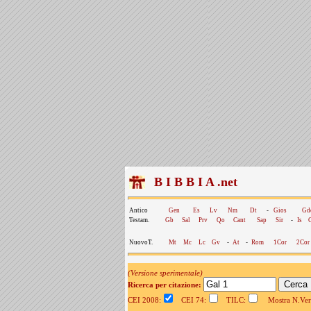
B I B B I A .net
Antico
Gen
Es
Lv
Nm
Dt
-
Gios
Gd
Testam.
Gb
Sal
Prv
Qo
Cant
Sap
Sir
-
Is
NuovoT.
Mt
Mc
Lc
Gv
-
At
-
Rom
1Cor
2Cor
(Versione sperimentale)
Ricerca per citazione:
CEI 2008:
CEI 74:
TILC:
Mostra N.Vers