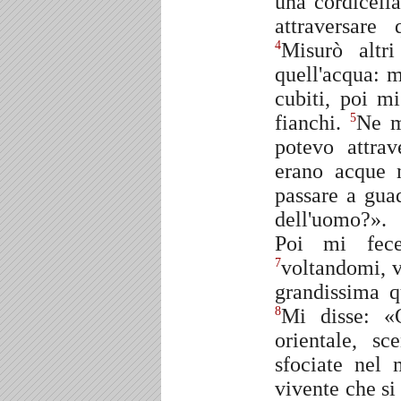
una cordicell
attraversare
Misurò altri
4
quell'acqua: m
cubiti, poi m
fianchi.
Ne m
5
potevo attrav
erano acque n
passare a gua
dell'uomo?».
Poi mi fece
voltandomi, v
7
grandissima qu
Mi disse: «
8
orientale, s
sfociate nel
vivente che si