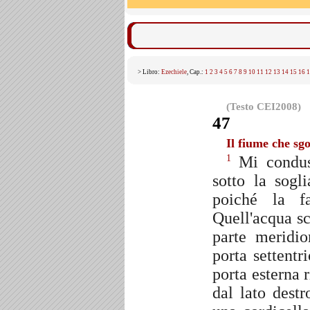
> Libro:
Ezechiele
, Cap.:
1
2
3
4
5
6
7
8
9
10
11
12
13
14
15
16
1
(Testo CEI2008)
47
Il fiume che sg
Mi conduss
1
sotto la sogl
poiché la f
Quell'acqua sc
parte meridio
porta settentr
porta esterna r
dal lato dest