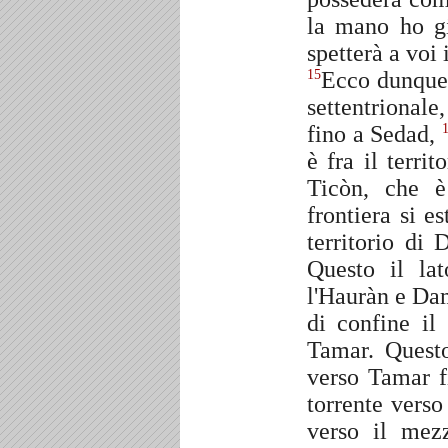
la mano ho gi
spetterà a voi 
Ecco dunque q
15
settentrional
fino a Sedad,
è fra il terr
Ticòn, che è
frontiera si e
territorio di
Questo il lat
l'Hauràn e Dam
di confine il
Tamar. Questo
verso Tamar f
torrente verso
verso il mez