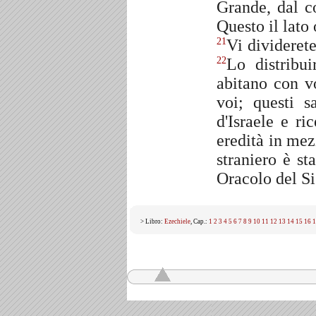
Grande, dal co
Questo il lato
Vi dividerete
21
Lo distribui
22
abitano con v
voi; questi s
d'Israele e ri
eredità in mez
straniero è sta
Oracolo del S
> Libro:
Ezechiele
, Cap.:
1
2
3
4
5
6
7
8
9
10
11
12
13
14
15
16
1