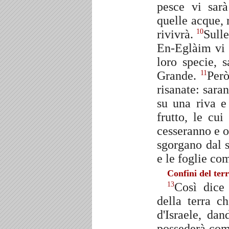
pesce vi sar
quelle acque, 
rivivrà.
Sulle
10
En-Eglàim vi s
loro specie, 
Grande.
Però
11
risanate: sara
su una riva e 
frutto, le cui
cesseranno e 
sgorgano dal s
e le foglie co
Confini del terr
Così dice 
13
della terra ch
d'Israele, da
possederà come