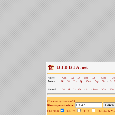
B I B B I A .net
Antico
Gen
Es
Lv
Nm
Dt
-
Gios
Gd
Testam.
Gb
Sal
Prv
Qo
Cant
Sap
Sir
-
Is
NuovoT.
Mt
Mc
Lc
Gv
-
At
-
Rom
1Cor
2Cor
(Versione sperimentale)
Ricerca per citazione:
CEI 2008:
CEI 74:
TILC:
Mostra N.Vers