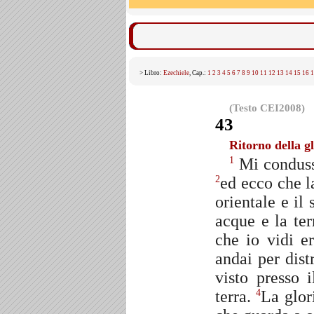
> Libro:
Ezechiele
, Cap.:
1
2
3
4
5
6
7
8
9
10
11
12
13
14
15
16
1
(Testo CEI2008)
43
Ritorno della g
Mi condusse
1
ed ecco che l
2
orientale e il
acque e la ter
che io vidi e
andai per dist
visto presso 
terra.
La glor
4