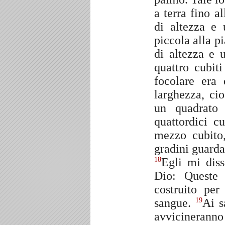
a terra fino a
di altezza e 
piccola alla p
di altezza e 
quattro cubit
focolare era 
larghezza, ci
un quadrato 
quattordici c
mezzo cubito,
gradini guarda
Egli mi diss
18
Dio: Queste 
costruito per
sangue.
Ai s
19
avvicineranno