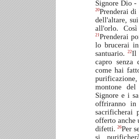
Signore Dio - 
Prenderai di 
20
dell'altare, s
all'orlo. Cos
Prenderai poi
21
lo brucerai i
santuario.
Il
22
capro senza d
come hai fatt
purificazione
montone del 
Signore e i sa
offriranno i
sacrificherai
offerto anche
difetti.
Per se
26
si purifich