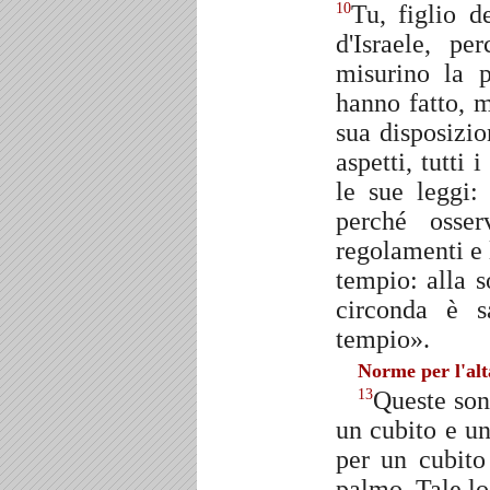
Tu, figlio d
10
d'Israele, pe
misurino la 
hanno fatto, m
sua disposizion
aspetti, tutti 
le sue leggi: 
perché osser
regolamenti e 
tempio: alla s
circonda è s
tempio».
Norme per l'alt
Queste sono
13
un cubito e un
per un cubito
palmo. Tale lo