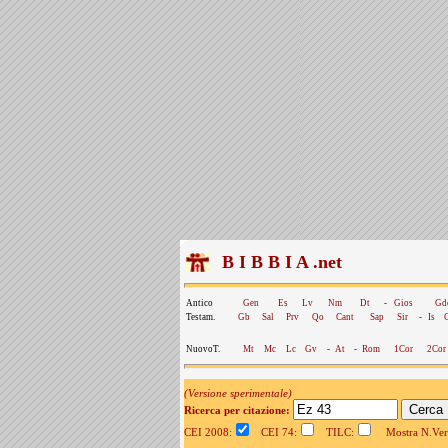
B I B B I A .net
Antico
Gen
Es
Lv
Nm
Dt
-
Gios
Gd
Testam.
Gb
Sal
Prv
Qo
Cant
Sap
Sir
-
Is
NuovoT.
Mt
Mc
Lc
Gv
-
At
-
Rom
1Cor
2Cor
(Versione sperimentale)
Ricerca per citazione:
CEI 2008:
CEI 74:
TILC:
Mostra N.Vers