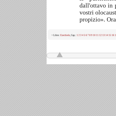
dall'ottavo in
vostri olocaust
propizio». Ora
> Libro:
Ezechiele
, Cap.:
1
2
3
4
5
6
7
8
9
10
11
12
13
14
15
16
1