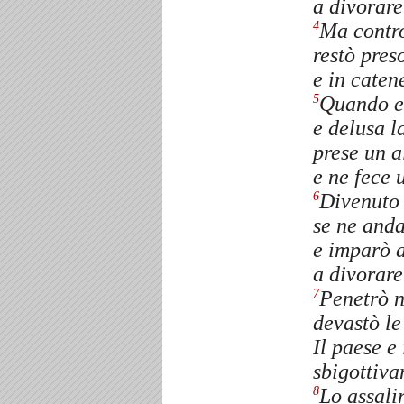
a divorare
Ma contro 
4
restò pres
e in caten
Quando es
5
e delusa l
prese un a
e ne fece 
Divenuto 
6
se ne anda
e imparò a
a divorare
Penetrò n
7
devastò le 
Il paese e 
sbigottiva
Lo assalir
8