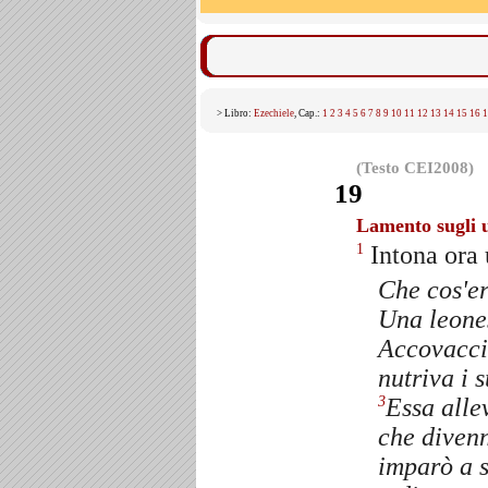
> Libro:
Ezechiele
, Cap.:
1
2
3
4
5
6
7
8
9
10
11
12
13
14
15
16
1
(Testo CEI2008)
19
Lamento sugli u
Intona ora 
1
Che cos'e
Una leones
Accovaccia
nutriva i s
Essa alle
3
che divenn
imparò a s