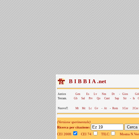
B I B B I A .net
Antico
Gen
Es
Lv
Nm
Dt
-
Gios
Gd
Testam.
Gb
Sal
Prv
Qo
Cant
Sap
Sir
-
Is
NuovoT.
Mt
Mc
Lc
Gv
-
At
-
Rom
1Cor
2Cor
(Versione sperimentale)
Ricerca per citazione:
CEI 2008:
CEI 74:
TILC:
Mostra N.Vers