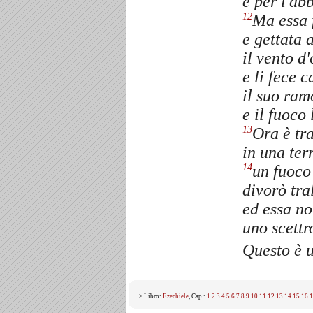
e per l'ab
Ma essa 
12
e gettata a
il vento d'
e li fece c
il suo ram
e il fuoco 
Ora è tra
13
in una ter
un fuoco
14
divorò tral
ed essa no
uno scettr
Questo è 
> Libro:
Ezechiele
, Cap.:
1
2
3
4
5
6
7
8
9
10
11
12
13
14
15
16
1