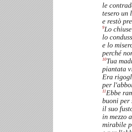
le contrad
tesero un 
e restò pre
Lo chiuse
9
lo conduss
e lo miser
perché non
Tua madr
10
piantata v
Era rigogl
per l'abbo
Ebbe ram
11
buoni per 
il suo fust
in mezzo a
mirabile p