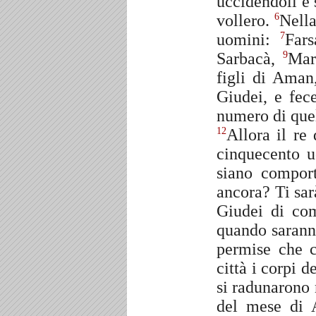
uccidendoli e 
vollero.
Nella
6
uomini:
Far
7
Sarbacà,
Mar
9
figli di Aman
Giudei, e fec
numero di quel
Allora il re
12
cinquecento u
siano comport
ancora? Ti sa
Giudei di com
quando saranno
permise che c
città i corpi 
si radunarono 
del mese di 