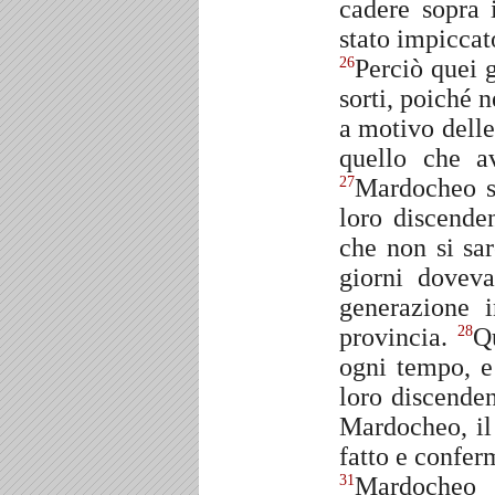
cadere sopra 
stato impiccato
Perciò quei 
26
sorti, poiché 
a motivo delle
quello che a
Mardocheo st
27
loro discenden
che non si sa
giorni dovev
generazione i
provincia.
Q
28
ogni tempo, e 
loro discende
Mardocheo, il
fatto e confer
Mardocheo 
31