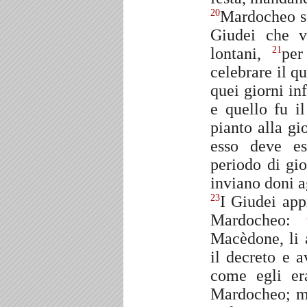
Mardocheo sc
20
Giudei che v
lontani,
per
21
celebrare il q
quei giorni in
e quello fu i
pianto alla gi
esso deve es
periodo di gio
inviano doni a
I Giudei app
23
Mardocheo:
Macèdone, li 
il decreto e a
come egli er
Mardocheo; ma