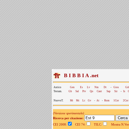
B I B B I A .net
Antico
Gen
Es
Lv
Nm
Dt
-
Gios
Gd
Testam.
Gb
Sal
Prv
Qo
Cant
Sap
Sir
-
Is
NuovoT.
Mt
Mc
Lc
Gv
-
At
-
Rom
1Cor
2Cor
(Versione sperimentale)
Ricerca per citazione:
CEI 2008:
CEI 74:
TILC:
Mostra N.Vers