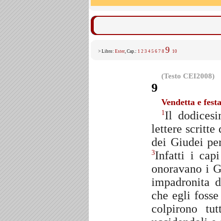
9
> Libro:
Ester
, Cap.:
1
2
3
4
5
6
7
8
10
(Testo CEI2008)
9
Vendetta e fest
Il dodices
1
lettere scritte
dei Giudei per
Infatti i cap
3
onoravano i G
impadronita d
che egli fosse
colpirono tu