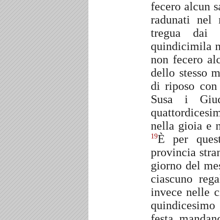
fecero alcun 
radunati nel
tregua dai 
quindicimila 
non fecero al
dello stesso m
di riposo con
Susa i Giu
quattordicesi
nella gioia e 
È per ques
19
provincia stra
giorno del me
ciascuno rega
invece nelle c
quindicesimo
festa, mandand