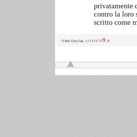
privatamente d
contro la loro 
scritto come 
9
> Libro:
Ester
, Cap.:
1
2
3
4
5
6
7
8
10